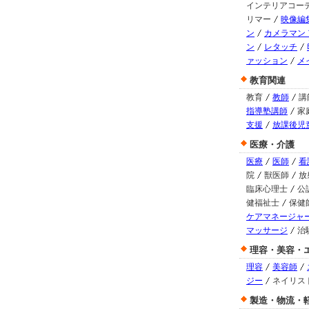
インテリアコー
リマー
映像編
ン
カメラマン
ン
レタッチ
ァッション
メ
教育関連
教育
教師
講
指導塾講師
家
支援
放課後児
医療・介護
医療
医師
看
院
獣医師
放
臨床心理士
公
健福祉士
保健
ケアマネージャ
マッサージ
治
理容・美容・
理容
美容師
ジー
ネイリス
製造・物流・