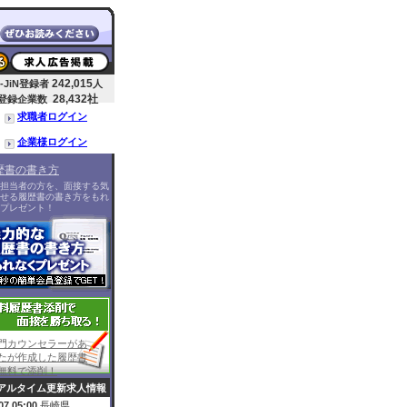
242,015
-JiN登録者
人
28,432社
登録企業数
求職者ログイン
企業様ログイン
歴書の書き方
担当者の方を、面接する気
せる履歴書の書き方をもれ
プレゼント！
門カウンセラーがあ
たが作成した履歴書
無料で添削！
アルタイム更新求人情報
07 05:00
長崎県