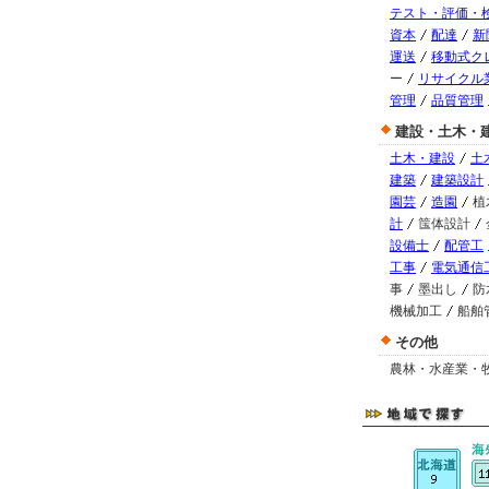
テスト・評価・
資本
配達
新
運送
移動式ク
ー
リサイクル
管理
品質管理
建設・土木・
土木・建設
土
建築
建築設計
園芸
造園
植
計
筺体設計
設備士
配管工
工事
電気通信
事
墨出し
防
機械加工
船舶
その他
農林・水産業・