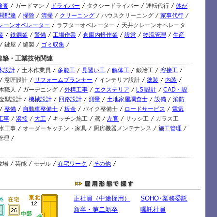
検査
ガードマン
ドライバー
タクシードライバー
運転代行
体が
08/
聞配達
掃除
清掃
クリーニング
ハウスクリーニング
家事代行
レーンオペレーター
ラフターオペレーター
天井クレーンオペレータ
業
鉄鋼業
警備
工場作業
倉庫内軽作業
設営
物流管理
生産
鍵屋
縫製
ゴミ収集
建築・工業技術関連
木設計
土木作業員
多能工
見習い工
解体工
鍛冶工
溶接工
意匠設計
リフォームプランナー
インテリア設計
塗装
内装
木職人
ガーデニング
外構工事
エクステリア
LSI設計
CAD・設
金型設計
機械設計
回路設計
測量
土地家屋調査士
設備
消防
整備
自動車整備士
板金
バイク整備士
ロードサービス
電気
工事
溶接
大工
キッチン施工
鳶
左官
サッシ工
ガラス工
水工事
オーダーキッチン・家具
厨房機器メンテナンス
施工管理
管理
牧場
芸能
モデル
在宅ワーク
その他
正社員（中途採用）
SOHO･業務委託
新卒・第二新卒
嘱託社員