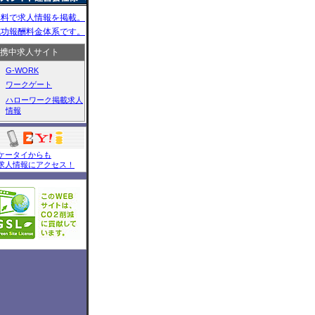
(有)プライム(ダスキン）
無料で求人情報を掲載。
06 21:30
神奈川
成功報酬料金体系です。
(有)プライム(ダスキン）
06 18:50
神奈川
携中求人サイト
軽貨物ドットコム
06 18:50
神奈川
G-WORK
軽貨物ドットコム
ワークゲート
06 18:50
神奈川
ハローワーク掲載求人
軽貨物ドットコム
情報
06 18:50
神奈川
軽貨物ドットコム
06 18:49
大阪府
alon de aim
ケータイからも
06 18:49
大阪府
求人情報にアクセス！
alon de aim
06 17:56
東京都
(株)ディークラフト
06 17:56
東京都
(株)ディークラフト
06 17:56
東京都
(株)ディークラフト
06 17:56
東京都
(株)ディークラフト
06 17:51
福島県
(有)湯島サービスクリエ
ート