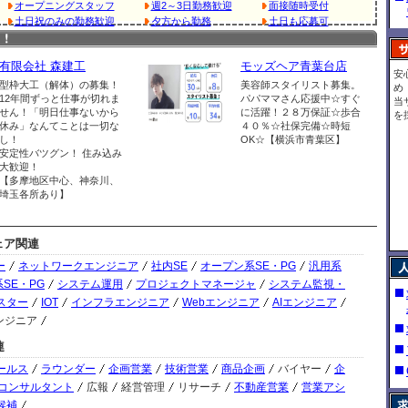
08/
オープニングスタッフ
週2～3日勤務歓迎
面接随時受付
土日祝のみの勤務歓迎
夕方から勤務
土日も応募可
08/
有限会社 森建工
モッズヘア青葉台店
08/
安
型枠大工（解体）の募集！
美容師スタイリスト募集。
め
08/
12年間ずっと仕事が切れま
パパママさん応援中☆すぐ
当
せん！「明日仕事ないから
に活躍！２８万保証☆歩合
を
休み」なんてことは一切な
４０％☆社保完備☆時短
08/
し！
OK☆【横浜市青葉区】
安定性バツグン！ 住み込み
08/
大歓迎！
【多摩地区中心、神奈川、
08/
埼玉各所あり】
08/
ェア関連
08/
ー
ネットワークエンジニア
社内SE
オープン系SE・PG
汎用系
08/
SE・PG
システム運用
プロジェクトマネージャ
システム監視・
スター
IOT
インフラエンジニア
Webエンジニア
AIエンジニア
08/
ンジニア
08/
連
ールス
ラウンダー
企画営業
技術営業
商品企画
バイヤー
企
08/
コンサルタント
広報
経営管理
リサーチ
不動産営業
営業アシ
候補
08/