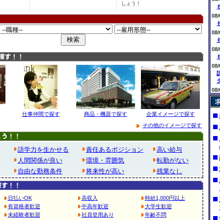
しょう！
08/
08/
08/
08/
08/
仕事仲間で探す
商品・機器で探す
企業イメージで探す
08/
その他のイメージで探す
08/
語学力を生かせる
責任あるポジション
高い給与
08/
人間関係が良い
環境・雰囲気
転勤がない
自由な勤務条件
将来性が高い
残業なし
08/
08/
日払いOK
高収入
時給1,000円以上
08/
有資格者歓迎
中高年歓迎
大学生歓迎
未経験者歓迎
社員登用あり
年齢不問