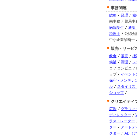
事務関連
総務
経理
秘
融事務
貿易事
病院受付
通訳
税理士
公認会
中小企業診断士
販売・サービ
飲食
販売
接
候補
調理
レ
コ
コンビニ
ップ
イベント
保守・メンテナ
ル
スタイリス
ショップ
クリエイティ
広告
グラフィ
ディレクター
ラストレーター
ター
アートデ
クター
AD（