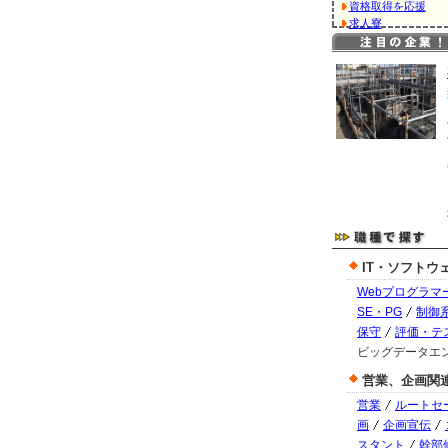
資格取得を応援
求人寮
IT・ソフトウ
Webプログラマ
SE・PG
制御系
保守
評価・テ
ビッグデータエ
営業、企画関
営業
ルートセ
画
企画宣伝
スタント
幹部