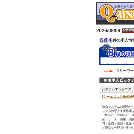
2026/08/06
件の求人情
フリーワ
システムエンジニア
【
シーエスエス株式会
請負システムの開発や
ステムの導入支援作業
一般会計・管理会計・
産・リース・債権・債
与・販売・購買・生産
ど得意な分野で仕事を