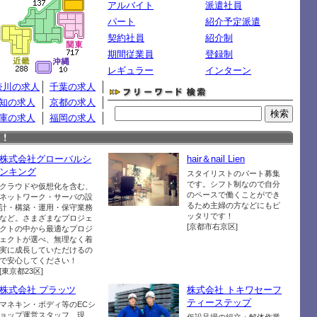
アルバイト
派遣社員
パート
紹介予定派遣
契約社員
紹介制
期間従業員
登録制
レギュラー
インターン
奈川の求人
千葉の求人
知の求人
京都の求人
庫の求人
福岡の求人
株式会社グローバルシ
hair＆nail Lien
ンキング
スタイリストのパート募集
です。シフト制なので自分
クラウドや仮想化を含む、
のペースで働くことができ
ネットワーク・サーバの設
るため主婦の方などにもピ
計・構築・運用・保守業務
ッタリです！
など。さまざまなプロジェ
[京都市右京区]
クトの中から最適なプロジ
ェクトが選べ、無理なく着
実に成長していただけるの
で安心してください！
[東京都23区]
株式会社 プラッツ
株式会社 トキワセーフ
ティーステップ
マネキン・ボディ等のECシ
ョップ運営スタッフ。現