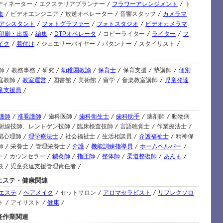
08/
ディネーター
エクステリアプランナー
フラワーアレンジメント
ト
集
ビデオエンジニア
放送オペレーター
音響スタッフ
カメラマ
 アシスタント
フォトグラファー
フォトスタジオ
ビデオカメラマ
08/
印刷・出版
編集
DTPオペレータ
コピーライター
ライター
フ
イク
着付け
ジュエリーバイヤー
パタンナー
スタイリスト
08/
C
08/
師
教務事務
研究
幼稚園教諭
保育士
保育支援
塾講師
個別
C
庭教師
教室運営
図書館
美術館
留学
音楽教室講師
児童発達
08/
童支援員
C
08/
護師
准看護師
歯科医師
歯科衛生士
歯科助手
薬剤師
動物病
08/
射線技師、レントゲン技師
臨床検査技師
言語聴覚士
作業療法士
認心理師
理学療法士
社会福祉士
生活相談員
介護福祉士
精神保
師
栄養士
管理栄養士
介護
機能訓練指導員
ホームヘルパー
08/
ー
カウンセラー
鍼灸師
指圧師
整体師
柔道整復師
あんま
験
児童発達支援管理責任者
08/
エステ・健康関連
エステ
ヘアメイク
セットサロン
アロマセラピスト
リフレクソロ
08/
ト
アイリスト
健康
08/
軽作業関連