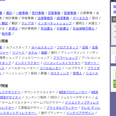
08/
書
通訳
一般事務
受付事務
営業事務
医療事務
介護事務
金
08/
務
特許事務
学校事務
法律事務所
経理事務
データ入力
受付
提
・翻訳
翻訳
テレアポ
インターネットショップ
通関士
弁護士
08/
計士
弁理士
特許事務所
司法書士
行政書士
社会保険労務士
軽作業
08/
ス関連
08/
客
カフェスタッフ
ホールスタッフ
フロアスタッフ
店長
店長
08/
ジャー
リゾート
ホテル
旅館
旅行
アミューズメント
パチン
S
携帯ショップ
ジュエリーショップ
フラワーショップ
アパレルショ
08/
スタッフ
インストラクター
パソコンインストラクター
サポート・
S
ンス
メールオペレーター
コールセンター
ヘルプデスク
ブライダ
08/
ト
ペットショップ
探偵
葬儀
ポスティング
管理人
リユース
08/
ブ関連
08/
ックデザイナー
サウンドクリエイター
WEBプロデューサー
WEB
08/
WEBデザイナー
コンテンツ制作
SEO
ジュエリーデザイナー
イ
ゲームクリエイター
ゲームプログラマー
クリエイティブディレク
08/
ィレクター
工業製品デザイン
ブライダルプランナー
テレビ ディレ
アシスタントディレクター）
旅行プランナー
インテリアデザイン