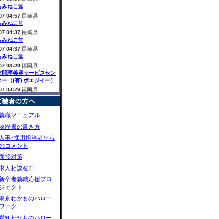
もみねこ堂
07 04:57
長崎県
もみねこ堂
07 04:37
長崎県
もみねこ堂
07 04:37
長崎県
もみねこ堂
07 03:29
福岡県
訪問理美容サービスセン
ター（(有) ポエジイー）
07 03:29
福岡県
訪問理美容サービスセン
ター（(有) ポエジイー）
07 03:29
福岡県
就職マニュアル
訪問理美容サービスセン
履歴書の書き方
ター（(有) ポエジイー）
07 03:18
人事･採用担当者から
神奈川
(有)エピカリス
のコメント
07 03:18
神奈川
面接対策
(有)エピカリス
求人相談窓口
07 02:30
神奈川
(有)エヌエフシー
新卒者就職応援プロ
ジェクト
07 01:36
京都府
京都精工(株)
東京わかものハロー
07 01:36
京都府
ワーク
京都精工(株)
愛知わかものハロー