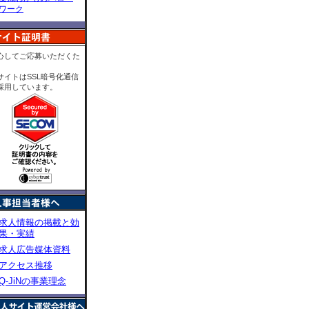
07 01:36
京都府
ワーク
京都精工(株)
07 01:36
京都府
京都精工(株)
06 23:21
岐阜県
心してご応募いただくた
(株)サムズアップ
06 22:10
長野県
サイトはSSL暗号化通信
タカサワ通商(株)
採用しています。
06 22:10
長野県
タカサワ通商(株)
06 22:10
長野県
タカサワ通商(株)
06 22:06
三重県
田辺設備(株)
06 22:06
三重県
田辺設備(株)
06 22:06
三重県
田辺設備(株)
06 22:06
三重県
求人情報の掲載と効
田辺設備(株)
果・実績
06 21:30
神奈川
(有)プライム(ダスキン）
求人広告媒体資料
06 21:30
神奈川
アクセス推移
(有)プライム(ダスキン）
Q-JiNの事業理念
06 21:30
神奈川
(有)プライム(ダスキン）
06 21:30
神奈川