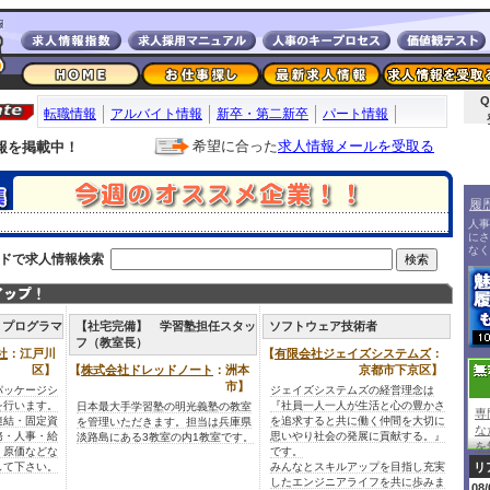
Q
転職情報
アルバイト情報
新卒・第二新卒
パート情報
希望に合った
求人情報メールを受取る
報を掲載中！
履
人事
にさ
なく
ードで求人情報検索
、プログラマ
【社宅完備】 学習塾担任スタッ
ソフトウェア技術者
フ（教室長）
社
：江戸川
【
有限会社ジェイズシステムズ
：
区】
【
株式会社ドレッドノート
：洲本
京都市下京区】
市】
パッケージシ
ジェイズシステムズの経営理念は
を行います。
『社員一人一人が生活と心の豊かさ
日本最大手学習塾の明光義塾の教室
専
連結・固定資
を追求すると共に働く仲間を大切に
を管理いただきます。担当は兵庫県
な
務・人事・給
思いやり社会の発展に貢献する。』
淡路島にある3教室の内1教室です。
を
・原価などな
です。
して下さい。
みんなとスキルアップを目指し充実
リ
したエンジニアライフを共に歩みま
08/