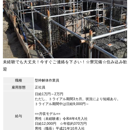
未経験でも大丈夫！今すぐご連絡を下さい！☆寮完備☆住み込み歓
迎
職種
型枠解体作業員
雇用形態
正社員
日給1万円～2万円
ただし、トライアル期間3カ月。状況により短縮あり。
トライアル期間中は日給9,000円～
==月収モデル==
給与
男性（未経験者）令和4年4月入社
日給12,000円 ☆年収約370万円
男性（職長）平成21年10月入社