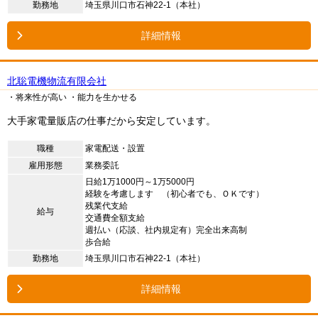
勤務地
埼玉県川口市石神22-1（本社）
詳細情報
北聡電機物流有限会社
・将来性が高い
・能力を生かせる
大手家電量販店の仕事だから安定しています。
職種
家電配送・設置
雇用形態
業務委託
日給1万1000円～1万5000円
経験を考慮します （初心者でも、ＯＫです）
残業代支給
給与
交通費全額支給
週払い（応談、社内規定有）完全出来高制
歩合給
勤務地
埼玉県川口市石神22-1（本社）
詳細情報