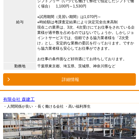
シフトフリー（いつでも働けて弊社で指定したシフトで働
く場合） 1,100円～1,530円
※試用期間（見習い期間）は1,070円～
給与
※時給額は考課査定結果により決定完全出来高制
現在この業界は、3次、4次受けにてお仕事をされている企
業様が過半数を占めるのではないでしょうか。しかしジョ
イントサービスでは、信頼できる協力業者様を「2次受
け」とし、安定的な業務の委託を行っております。ですか
ら協力業者様も安心してお仕事ができます。
お仕事の条件面など好待遇にてお待ちしております。
勤務地
千葉県東京都、埼玉県、茨城県、神奈川県など
詳細情報
有限会社 森建工
・人間関係が良い
・長く働ける会社
・高い福利厚生