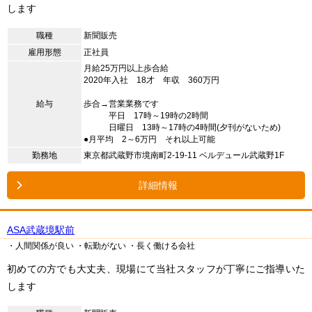
します
職種
新聞販売
雇用形態
正社員
月給25万円以上歩合給
2020年入社 18才 年収 360万円
給与
歩合→営業業務です
平日 17時～19時の2時間
日曜日 13時～17時の4時間(夕刊がないため)
●月平均 2～6万円 それ以上可能
勤務地
東京都武蔵野市境南町2-19-11 ベルデュール武蔵野1F
詳細情報
ASA武蔵境駅前
・人間関係が良い
・転勤がない
・長く働ける会社
初めての方でも大丈夫、現場にて当社スタッフが丁寧にご指導いた
します