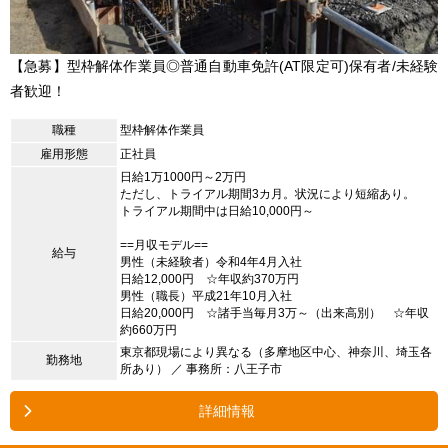
【急募】型枠解体作業員◎普通自動車免許(AT限定可)保有者/未経験
者歓迎！
職種
型枠解体作業員
雇用形態
正社員
日給1万1000円～2万円
ただし、トライアル期間3カ月。状況により短縮あり。
トライアル期間中は日給10,000円～
==月収モデル==
給与
男性（未経験者）令和4年4月入社
日給12,000円 ☆年収約370万円
男性（職長）平成21年10月入社
日給20,000円 ☆諸手当毎月3万～（出来高別） ☆年収
約660万円
東京都現場により異なる（多摩地区中心、神奈川、埼玉各
勤務地
所あり） ／ 事務所：八王子市
詳細情報