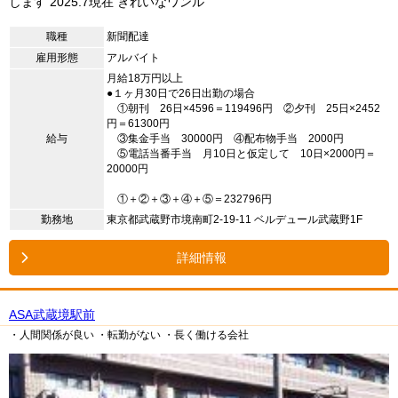
します 2025.7現在 きれいなワンル
職種
新聞配達
雇用形態
アルバイト
月給18万円以上
●１ヶ月30日で26日出勤の場合
①朝刊 26日×4596＝119496円 ②夕刊 25日×2452
円＝61300円
給与
③集金手当 30000円 ④配布物手当 2000円
⑤電話当番手当 月10日と仮定して 10日×2000円＝
20000円
①＋②＋③＋④＋⑤＝232796円
勤務地
東京都武蔵野市境南町2-19-11 ベルデュール武蔵野1F
詳細情報
ASA武蔵境駅前
・人間関係が良い
・転勤がない
・長く働ける会社