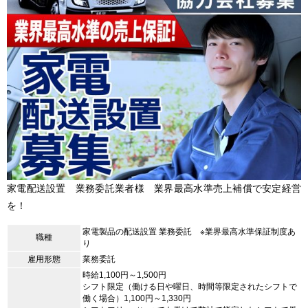
家電配送設置 業務委託業者様 業界最高水準売上補償で安定経営
を！
家電製品の配送設置 業務委託 ※業界最高水準保証制度あ
職種
り
雇用形態
業務委託
時給1,100円～1,500円
シフト限定（働ける日や曜日、時間等限定されたシフトで
働く場合）1,100円～1,330円