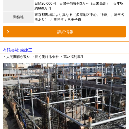
日給20,000円 ☆諸手当毎月3万～（出来高別） ☆年収
約660万円
東京都現場により異なる（多摩地区中心、神奈川、埼玉各
勤務地
所あり） ／ 事務所：八王子市
詳細情報
有限会社 森建工
・人間関係が良い
・長く働ける会社
・高い福利厚生