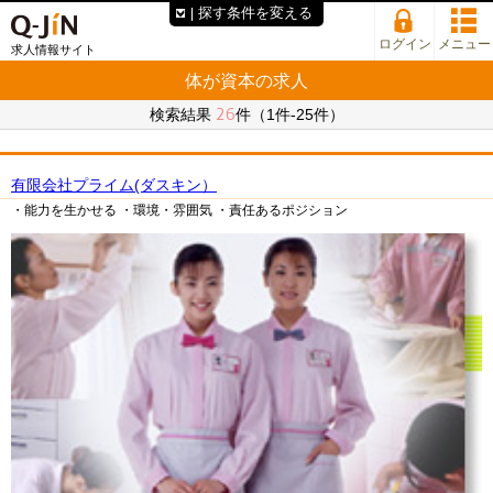
探す条件を変える
ログイン
メニュー
求人情報サイト
体が資本の求人
26
検索結果
件（1件-25件）
有限会社プライム(ダスキン）
・能力を生かせる
・環境・雰囲気
・責任あるポジション