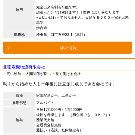
完全出来高制も可能です。
給与
頑張った分だけ稼げます！！案件により異なります
※日払いは行っておりません。日給￥８０００～完全出来
高制
歩合給
勤務地
埼玉県川口市石神22-1（本社）
詳細情報
北聡電機物流有限会社
・高い給与
・人間関係が良い
・長く働ける会社
助手から始めた人も半年後には立派に成長できる会社です。
職種
家電配送助手、工事助手
雇用形態
アルバイト
日給1万1000円～1万5000円
経験を考慮します （初心者でも、ＯＫです）
給与
残業代支給
交通費全額支給
週払い（応談、社内規定有）