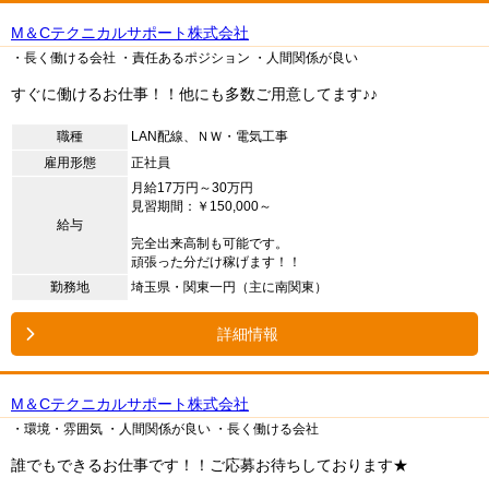
M＆Cテクニカルサポート株式会社
・長く働ける会社
・責任あるポジション
・人間関係が良い
すぐに働けるお仕事！！他にも多数ご用意してます♪♪
職種
LAN配線、ＮＷ・電気工事
雇用形態
正社員
月給17万円～30万円
見習期間：￥150,000～
給与
完全出来高制も可能です。
頑張った分だけ稼げます！！
勤務地
埼玉県・関東一円（主に南関東）
詳細情報
M＆Cテクニカルサポート株式会社
・環境・雰囲気
・人間関係が良い
・長く働ける会社
誰でもできるお仕事です！！ご応募お待ちしております★