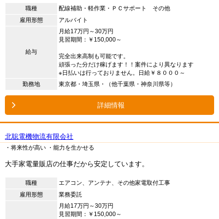
職種
配線補助・軽作業・ＰＣサポート その他
雇用形態
アルバイト
月給17万円～30万円
見習期間：￥150,000～
給与
完全出来高制も可能です。
頑張った分だけ稼げます！！案件により異なります
※日払いは行っておりません。日給￥８０００～
勤務地
東京都・埼玉県・（他千葉県・神奈川県等）
詳細情報
北聡電機物流有限会社
・将来性が高い
・能力を生かせる
大手家電量販店の仕事だから安定しています。
職種
エアコン、アンテナ、その他家電取付工事
雇用形態
業務委託
月給17万円～30万円
見習期間：￥150,000～