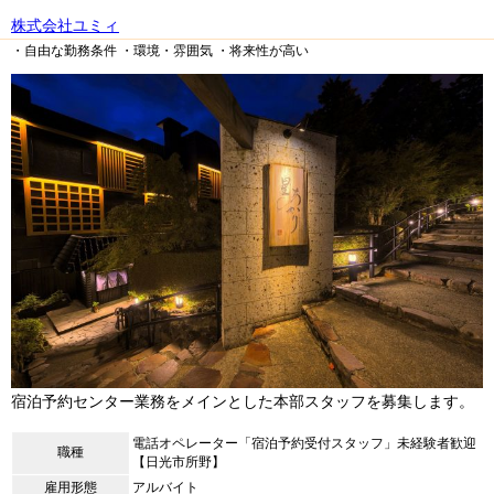
株式会社ユミィ
・自由な勤務条件
・環境・雰囲気
・将来性が高い
宿泊予約センター業務をメインとした本部スタッフを募集します。
電話オペレーター「宿泊予約受付スタッフ」未経験者歓迎
職種
【日光市所野】
雇用形態
アルバイト