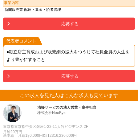
事業内容
新聞販売業 配達・集金・読者管理
応募する
代表者コメント
●独立店主育成および販売網の拡大をつうじて社員全員の人生を
より豊かにすること
応募する
この求人を見た人はこんな求人も見ています
清掃サービスの法人営業・案件担当
株式会社NeoByte
東京都東京都中央区銀座1-22-11大竹ビジデンス 2F
月給20万円
基本給：月給180,000円&#12316;230,000円