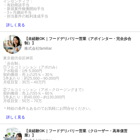
インセンティブ：
・有効商談手当
・新規案件稼働開始手当
・3ヶ月継続手当
・担当案件の粗利達成手当
詳しく見る
【未経験OK｜フードデリバリー営業（アポインター・完全歩合
制）】
株式会社familiar
東京都渋谷区神宮
「歩合制」
①フルコミッション（アポのみ）
アポ取得：1件 5,000円
契約獲得：売上の25％～30％
1件あたり：約25,000～90,000円
月収目安：30万～40万円
②フルコミッション（アポ～クロージングまで）
契約獲得：売上の55％～60％
1件あたり：約40,000～約130,000円
月収目安：50万～70万
＊時給の条件もあるのでお気軽にお問合せください。
詳しく見る
【未経験OK｜フードデリバリー営業（クローザー・高単価営
業）】