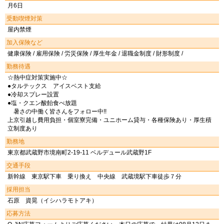
月6日
受動喫煙対策
屋内禁煙
加入保険など
健康保険 / 雇用保険 / 労災保険 / 厚生年金 / 退職金制度 / 財形制度 /
勤務待遇
☆熱中症対策実施中☆
●タルテックス アイスベスト支給
●冷却スプレー設置
●塩・クエン酸飴食べ放題
暑さの中働く皆さんをフォロー中!!
上京引越し費用負担・個室寮完備・ユニホーム貸与・各種保険あり・厚生積
立制度あり
勤務地
東京都武蔵野市境南町2-19-11 ベルデュール武蔵野1F
交通手段
新幹線 東京駅下車 乗り換え 中央線 武蔵境駅下車徒歩７分
採用担当
石原 資晃（イシハラモトアキ）
応募方法