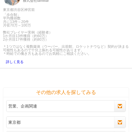
株式会社familiar
東京都渋谷区神宮前
「歩合制」
平均獲得数
月に13件～20件
月収70万～100万
弊社プレイヤー実例（経験者）
1か月目13件獲得（約60万）
2か月目17件獲得（約80万）
＊1つではなく複数媒体（ウーバー、出前館、ロケットナウなど）契約が決まる
可能性もあるので十分上振れる可能性があります。
＊時給での働き方もあるのでお気軽にご相談ください。
詳しく見る
その他の求人を探してみる