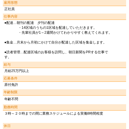
雇用形態
正社員
仕事内容
●配達…朝刊の配達 夕刊の配達
・14区域のうちの1区域を配達していただきます。
・先輩社員が1～2週間かけてわかりやすく教えてくれます。
●集金…月末から月初にかけて自分が配達した区域を集金します。
●読者管理…配達区域のお客様を訪問し、朝日新聞をPRする仕事で
す。
給与
月給25万円以上
応募条件
原付免許
年齢制限
年齢不問
勤務時間
３時～２０時までの間に業務スケジュールによる実働8時間程度
休日