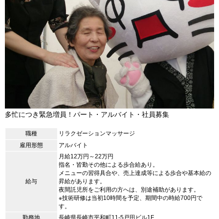
多忙につき緊急増員！パート・アルバイト・社員募集
職種
リラクゼーションマッサージ
雇用形態
アルバイト
月給12万円～22万円
指名・皆勤その他による歩合給あり。
メニューの習得具合や、売上達成等による歩合や基本給の
給与
昇給があります。
夜間託児所をご利用の方へは、別途補助があります。
※技術研修は当初10時間を予定、期間中の時給700円で
す。
勤務地
長崎県長崎市平和町11-5戸田ビル1F