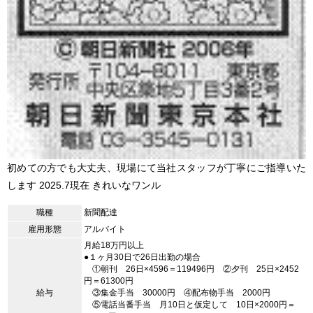
初めての方でも大丈夫、現場にて当社スタッフが丁寧にご指導いた
します 2025.7現在 きれいなワンル
職種
新聞配達
雇用形態
アルバイト
月給18万円以上
●１ヶ月30日で26日出勤の場合
①朝刊 26日×4596＝119496円 ②夕刊 25日×2452
円＝61300円
給与
③集金手当 30000円 ④配布物手当 2000円
⑤電話当番手当 月10日と仮定して 10日×2000円＝