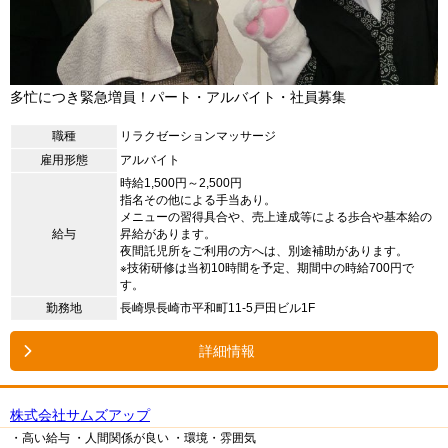
多忙につき緊急増員！パート・アルバイト・社員募集
職種
リラクゼーションマッサージ
雇用形態
アルバイト
時給1,500円～2,500円
指名その他による手当あり。
メニューの習得具合や、売上達成等による歩合や基本給の
給与
昇給があります。
夜間託児所をご利用の方へは、別途補助があります。
※技術研修は当初10時間を予定、期間中の時給700円で
す。
勤務地
長崎県長崎市平和町11-5戸田ビル1F
詳細情報
株式会社サムズアップ
・高い給与
・人間関係が良い
・環境・雰囲気