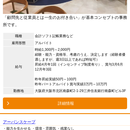
「顧問先と従業員とは一生のお付き合い」が基本コンセプトの事務
所です。
職種
会計ソフト記帳業務など
雇用形態
アルバイト
時給1,300円～2,000円
経験・能力・資格等、考慮のうえ、決定します（経験者優
遇しますが、週3日以上であれば時短可）
昇給4月年1回（インセンティブ制度有り）、賞与3月6月
給与
12月年3回
昨年昇給実績50円～100円
昨年パートアルバイト賞与実績3万円～10万円
勤務地
大阪府大阪市北区南森町2-1-29三井住友銀行南森町ビル3F
詳細情報
アーバンスケープ
・能力を生かせる
・環境・雰囲気
・残業なし