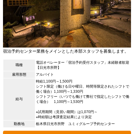
宿泊予約センター業務をメインとした本部スタッフを募集します。
電話オペレーター「宿泊予約受付スタッフ」未経験者歓迎
職種
【日光市所野】
雇用形態
アルバイト
時給1,100円～1,500円
シフト限定（働ける日や曜日、時間等限定されたシフトで
働く場合）1,100円～1,330円
シフトフリー（いつでも働けて弊社で指定したシフトで働
給与
く場合） 1,100円～1,530円
※試用期間（見習い期間）は1,070円～
※時給額は考課査定結果により決定
勤務地
栃木県日光市所野 ユミィグループ予約センター