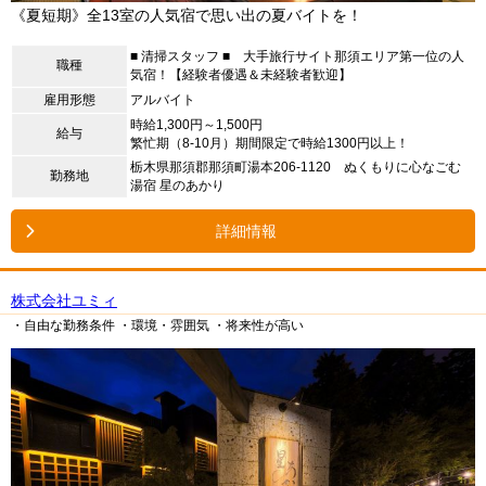
《夏短期》全13室の人気宿で思い出の夏バイトを！
■ 清掃スタッフ ■ 大手旅行サイト那須エリア第一位の人
職種
気宿！【経験者優遇＆未経験者歓迎】
雇用形態
アルバイト
時給1,300円～1,500円
給与
繁忙期（8-10月）期間限定で時給1300円以上！
栃木県那須郡那須町湯本206-1120 ぬくもりに心なごむ
勤務地
湯宿 星のあかり
詳細情報
株式会社ユミィ
・自由な勤務条件
・環境・雰囲気
・将来性が高い