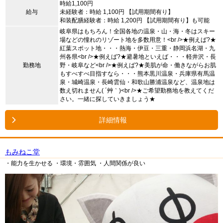
時給1,100円
給与
未経験者：時給 1,100円 【試用期間有り】
和装配膳経験者：時給 1,200円 【試用期間有り】も可能
岐阜県はもちろん！全国各地の温泉・山・海・冬はスキー
場などの憧れのリゾート地を多数用意！<br />★例えば?★
紅葉スポット地・・・熱海・伊豆・三重・静岡浜名湖・九
州各県<br />★例えば?★避暑地といえば・・・軽井沢・長
勤務地
野・岐阜など<br />★例えば?★美肌が命・働きながらお肌
もすべすべ目指すなら・・・熊本黒川温泉・兵庫県有馬温
泉・城崎温泉・長崎雲仙・和歌山勝浦温泉など、温泉地は
数え切れません( ´艸｀)<br />★ご希望勤務地を教えてくだ
さい。一緒に探していきましょう★
詳細情報
もみねこ堂
・能力を生かせる
・環境・雰囲気
・人間関係が良い