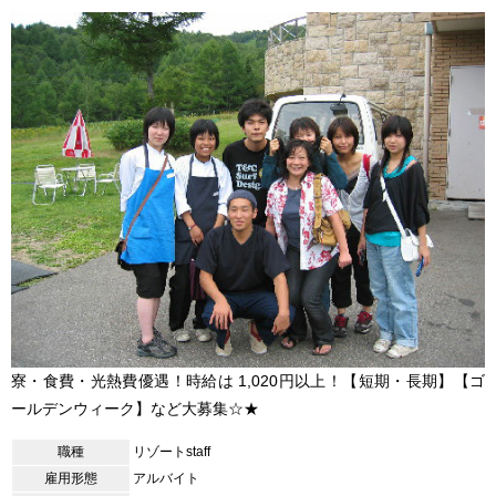
寮・食費・光熱費優遇！時給は 1,020円以上！【短期・長期】【ゴ
ールデンウィーク】など大募集☆★
職種
リゾートstaff
雇用形態
アルバイト