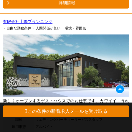
詳細情報
有限会社山陽プランニング
・自由な勤務条件
・人間関係が良い
・環境・雰囲気
新しくオープンするゲストハウスでのお仕事です。カワイイ うれ
しい 楽しいを体感できるお仕事です。
この条件の新着求人メールを受け取る
職種
ウエディングパーティーサービススタッフ
雇用形態
アルバイト