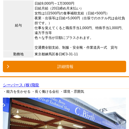
日給9,000円～1万3000円
日給月給（20日締め月末払い）
女性は1日500円の食事補助支給（日給+500円）
夜業・出張等は日給+5,000円（出張でのホテル代は会社負
担です。）
給与
仕事を覚えてくると職長手当1,000円、特殊手当1,000円、
遠方手当等
色々な手当が日額にプラスされます。
交通費全額支給、制服・安全靴・作業道具一式 貸与
勤務地
東京都練馬区春日町3-31-11
詳細情報
シーバース (株)飛龍
・能力を生かせる
・長く働ける会社
・環境・雰囲気