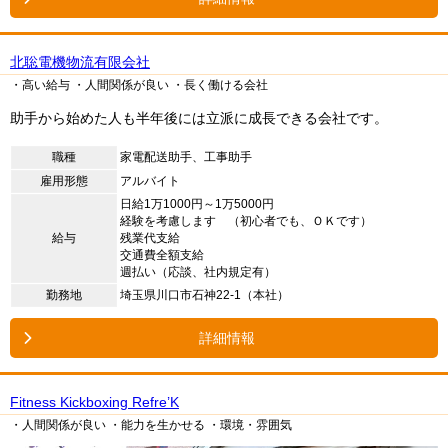
北聡電機物流有限会社
・高い給与
・人間関係が良い
・長く働ける会社
助手から始めた人も半年後には立派に成長できる会社です。
職種
家電配送助手、工事助手
雇用形態
アルバイト
日給1万1000円～1万5000円
経験を考慮します （初心者でも、ＯＫです）
給与
残業代支給
交通費全額支給
週払い（応談、社内規定有）
勤務地
埼玉県川口市石神22-1（本社）
詳細情報
Fitness Kickboxing Refre’K
・人間関係が良い
・能力を生かせる
・環境・雰囲気