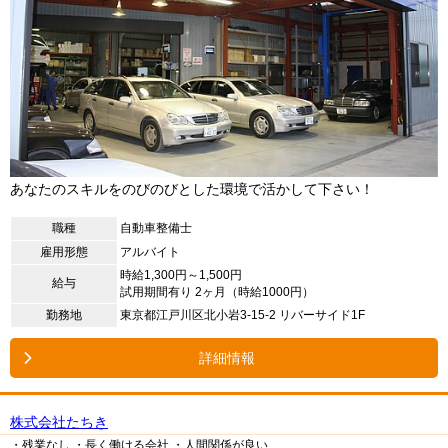
あなたのスキルをのびのびとした環境で活かして下さい！
職種
自動車整備士
雇用形態
アルバイト
時給1,300円～1,500円
給与
試用期間有り 2ヶ月（時給1000円）
勤務地
東京都江戸川区北小岩3-15-2 リバーサイド1F
詳細情報
株式会社たちき
・残業なし
・長く働ける会社
・人間関係が良い