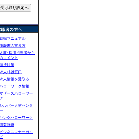
就職マニュアル
履歴書の書き方
人事･採用担当者から
のコメント
面接対策
求人相談窓口
求人情報を受取る
ハローワーク情報
マザーズハローワー
ク
シルバー人材センタ
ー
ヤングハローワーク
職業辞典
ビジネスマナーガイ
ド