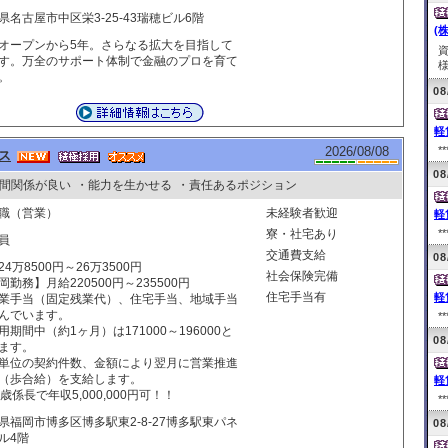
県名古屋市中区栄3-25-43瑞穂ビル6階
(
オープンから5年。さらなる拡大を目指して
す。万全のサポート体制で金融のプロを育て
様
。
08
軽
2026/08/08
**
ス
08
間関係が良い
・能力を生かせる
・責任あるポジション
職（営業）
未経験者歓迎
軽
寮・社宅あり
**
員
交通費支給
08
24万8500円～26万3500円
社会保険完備
岡勤務】月給220500円～235500円
住宅手当有
軽
業手当（固定残業代）、住宅手当、地域手当
んでいます。
**
用期間中（約1ヶ月）は171000～196000と
08
ます。
単位の契約件数、金額により翌月に営業推進
（歩合給）を支給します。
軽
0歳係長で年収5,000,000円可！！
**
県福岡市博多区博多駅東2-8-27博多駅東パネ
08
ル4階