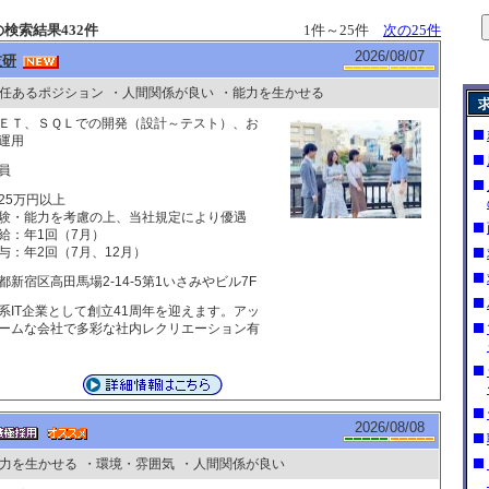
検索結果432件
1件～25件
次の25件
2026/08/07
技研
任あるポジション
・人間関係が良い
・能力を生かせる
ＥＴ、ＳＱＬでの開発（設計～テスト）、お
運用
員
25万円以上
験・能力を考慮の上、当社規定により優遇
給：年1回（7月）
与：年2回（7月、12月）
都新宿区高田馬場2-14-5第1いさみやビル7F
系IT企業として創立41周年を迎えます。アッ
ームな会社で多彩な社内レクリエーション有
2026/08/08
力を生かせる
・環境・雰囲気
・人間関係が良い