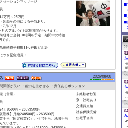
クゼーションマッサージ
員
14万円～25万円
・皆勤その他による手当あり。
：7月/12月
ヶ月のアルバイト試用期間があります。
術研修は当初10時間を予定、期間中の時給
0円です。
リ
08
県長崎市平和町11-5戸田ビル1F
につき緊急増員！
も
顧
08
2026/08/08
ス
間関係が良い
・能力を生かせる
・責任あるポジション
も
職（営業）
未経験者歓迎
ご
寮・社宅あり
員
08
交通費支給
24万8500円～26万3500円
社会保険完備
阪勤務】月給248500円～263500円
カ
住宅手当有
業手当（固定残業代）、住宅手当、地域手当
んでいます。
用期間中（約1ヶ月）は218000～243000と