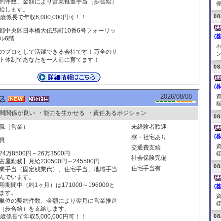
約件数、金額により営業推進手当（歩合給）
保
給します。
08
0歳係長で年収6,000,000円可！！
都中央区日本橋大伝馬町10番6号フォーリッ
(
ル6階
ホ
のプロとして活躍できる会社です！万全のサ
ン
ト体制であなたを一人前に育てます！
08
(
2026/08/08
ス
様
間関係が良い
・能力を生かせる
・責任あるポジション
08
職（営業）
未経験者歓迎
(
寮・社宅あり
員
交通費支給
24万8500円～26万3500円
様
社会保険完備
古屋勤務】月給230500円～245500円
08
住宅手当有
業手当（固定残業代）、住宅手当、地域手当
んでいます。
用期間中（約1ヶ月）は171000～196000と
(
ます。
単位の契約件数、金額により翌月に営業推進
様
（歩合給）を支給します。
0歳係長で年収5,000,000円可！！
08