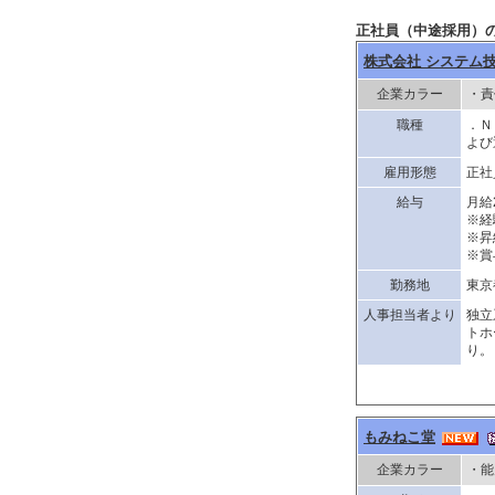
正社員（中途採用）の
株式会社 システム
企業カラー
・責
職種
．Ｎ
よび
雇用形態
正社
給与
月給
※経
※昇
※賞
勤務地
東京
人事担当者より
独立
トホ
り。
もみねこ堂
企業カラー
・能