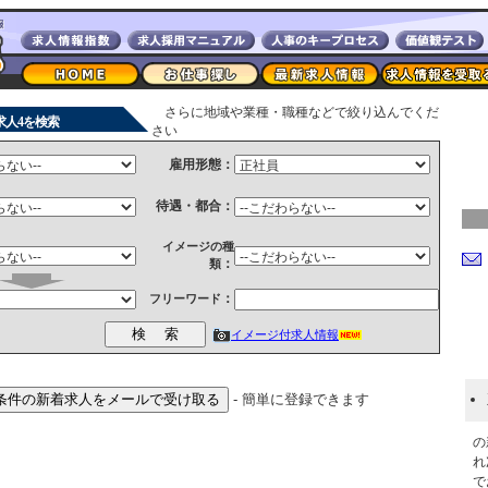
さらに地域や業種・職種などで絞り込んでくだ
求人4を検索
さい
雇用形態：
待遇・都合：
イメージの種
：
類
：
フリーワード
イメージ付求人情報
- 簡単に登録できます
の
れ
で