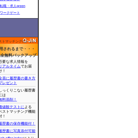
転職・求人green
ワークゲート
ストマッチングの
用されるまで・・・
完全無料バックアップ
必要な求人情報を
リアルタイム
でお届
け！
全員に履歴書の書き方
プレゼント
しっくりこない履歴書
には
無料添削！
価値観テストに
よる
ベストマッチング機能
付！
履歴書の保存機能付！
履歴書に写真添付可能