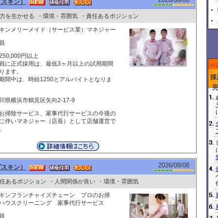
ダスキン）
力を生かせる
・環境・雰囲気
・責任あるポジション
キンメリーメイド（サービス業）マネジャー
員
250,000円以上
員に正式採用は、最低3ヶ月以上の試用期間
ベ
ります。
採
期間中は、時給1250とアルバイトとなりま
川県横浜市鶴見区矢向2-17-9
お掃除サービス、家事代行サービスの今後の
に伴いマネジャー（店長）として店舗運営で
。
2026/08/08
ダスキン）
任あるポジション
・人間関係が良い
・環境・雰囲気
キンフランチャイズチェーン プロのお掃
ハウスクリーニング 家事代行サービス
員