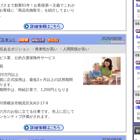
も
げさまで創業61年！お客様第一主義でこれか
お客様に「商品先物取引」を紹介してまいり
。
ご
08
も
2026/08/08
ダスキン）
て
任あるポジション
・将来性が高い
・人間関係が良い
08
ビス業、公的介護保険外サービス
員
R
25万円以上
員に正式採用は、最低3ヶ月以上の試用期間
ります。
ク
期間中は、時給計算で、1,250円となりま
08
川県横浜市鶴見区矢向2-17-9
(
の方のお役に立てる仕事です。売上に応じて
ンセンティブ評価がされます。
制
提
2026/08/08