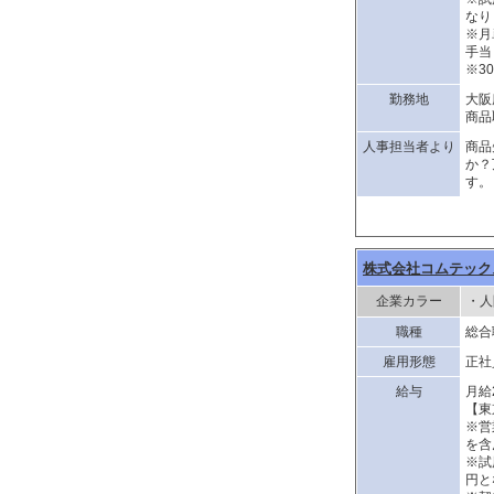
なり
※月
手当
※3
勤務地
大阪
商品
人事担当者より
商品
か？
す。
株式会社コムテック
企業カラー
・人
職種
総合
雇用形態
正社
給与
月給
【東
※営
を含
※試
円と