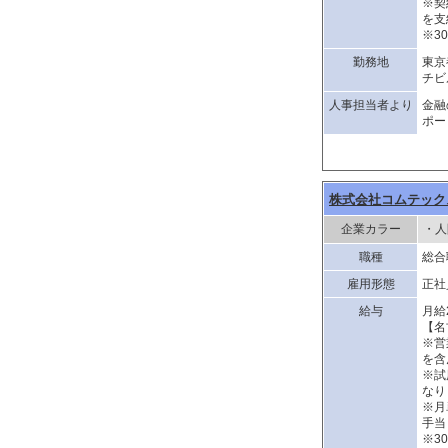
※契
を支
※3
勤務地
東京
チビ
人事担当者より
金融
ポー
株式会社コムテック
企業カラー
・人
職種
総合
雇用形態
正社
給与
月給
【名
※営
を含
※試
なり
※月
手当
※3