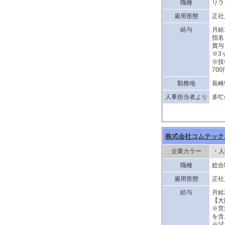
職種
リラ
雇用形態
正社
給与
月給
指名
賞与
※3
※技
70
勤務地
長崎
人事担当者より
多忙
株式会社コムテック
企業カラー
・人
職種
総合
雇用形態
正社
給与
月給
【大
※営
を含
※試