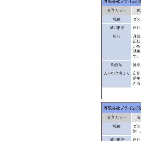
有限会社プライム(
企業カラー
・能
職種
ダス
雇用形態
正社
給与
月給
正社
があ
試用
す。
勤務地
神奈
人事担当者より
定期
需用
きる
有限会社プライム(
企業カラー
・責
職種
ダス
除 
雇用形態
正社