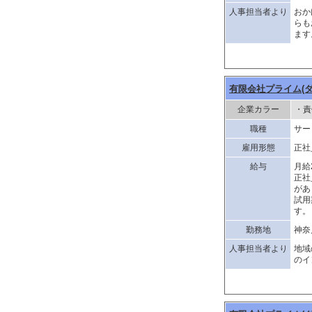
人事担当者より
おか
らも
ます
有限会社プライム(
企業カラー
・責
職種
サー
雇用形態
正社
給与
月給
正社
があ
試用
す。
勤務地
神奈
人事担当者より
地域
のイ