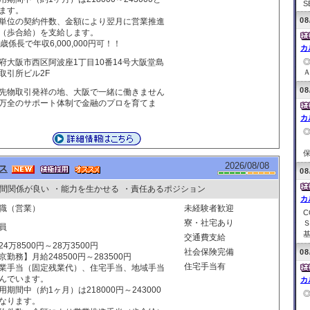
S
ます。
08
単位の契約件数、金額により翌月に営業推進
（歩合給）を支給します。
0歳係長で年収6,000,000円可！！
カ
府大阪市西区阿波座1丁目10番14号大阪堂島
Ａ
取引所ビル2F
08
先物取引発祥の地、大阪で一緒に働きません
万全のサポート体制で金融のプロを育てま
カ
保
2026/08/08
ス
08
間関係が良い
・能力を生かせる
・責任あるポジション
カ
職（営業）
未経験者歓迎
寮・社宅あり
員
基
交通費支給
24万8500円～28万3500円
社会保険完備
08
京勤務】月給248500円～283500円
住宅手当有
業手当（固定残業代）、住宅手当、地域手当
んでいます。
カ
用期間中（約1ヶ月）は218000円～243000
なります。