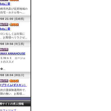
みねこ堂
長崎市内及び近郊地域の
自宅・ホテル等へ...
/08 21:00
[長崎県]
みねこ堂
サロンもしくは出張に
、お客様へリラクゼ...
/08 19:56
[埼玉県]
E/MAX ANNAHOUSE
ＲＥ/ＭＡＸ エージェ
ントのススメ
�...
/08 18:04
[神奈川]
有)プライム(ダスキン）
公的介護保険適用外で、
限の無い、お客様...
携サイトの求人情報
カフェジョブ