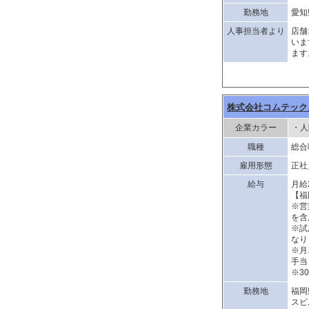
勤務地
愛知
人事担当者より
店舗
いま
ます
株式会社コムテック
企業カラー
・人
職種
総合
雇用形態
正社
給与
月給
【福
※営
を含
※試
なり
※月
手当
※3
勤務地
福岡
スビ