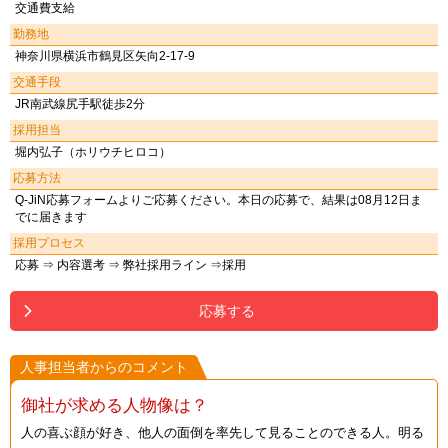
交通費支給
勤務地
神奈川県横浜市鶴見区矢向2-17-9
交通手段
JR南武線尻手駅徒歩2分
採用担当
堀内弘子（ホリウチヒロコ）
応募方法
Q-JiN応募フォームよりご応募ください。本日の応募で、結果は08月12日ま
でに届きます
採用プロセス
応募 ⇒ 内容選考 ⇒ 弊社採用ライン ⇒採用
応募する
人事担当者からのコメント
御社が求める人物像は？
人の喜ぶ顔が好き、他人の面倒を率先して見ることのできる人。明る