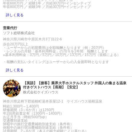
年収600万円 ／ 経験1年 ／月給30万円+インセンティブ
年収800万円 ／ 経験3年 ／月給30万円+インセンティブ
詳しく見る
営業代行
ソフト総研株式会社
神奈川県川崎市中原区木月3丁目22-6
歩合20万円以上
・ユーザーからの初期費用は全額報酬となります（例；20万円）
・レンタルの月額「基本利用料金」の70％を1年間 報酬とします
※基本利用料金：3万円／5万円／10万円／13万円／15万円（規模による）
・報酬の支払いタイミングはユーザーからの入金後即時となります
詳しく見る
【英語】【接客】業界大手ホステルスタッフ 外国人の集まる温泉
付きゲストハウス【長期】【安定】
株式会社ケイズハウス
神奈川県足柄下郡箱根町湯本茶屋12-1 ケイズハウス箱根温泉
時給1,300円～1,400円
研修期間（3～6か月）は1250円
年2回昇給査定有（1300円～1400円）
お正月手当（時給500円up）
交通費別途支給
休暇中の旅行交通費補助別途支給（条件有）
休暇中の旅行宿泊費補助別途支給（条件有）
試用期間 2～6か月（本人の能力経験により異なる）