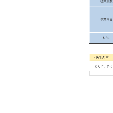
従業員数
事業内容
URL
有限会社プライム(
ともに、多く