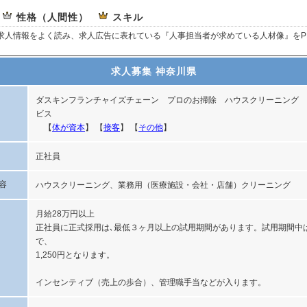
性格（人間性）
スキル
、求人情報をよく読み、求人広告に表れている『人事担当者が求めている人材像』をP
求人募集 神奈川県
ダスキンフランチャイズチェーン プロのお掃除 ハウスクリーニング 
ビス
【
体が資本
】 【
接客
】 【
その他
】
正社員
容
ハウスクリーニング、業務用（医療施設・会社・店舗）クリーニング
月給28万円以上
正社員に正式採用は､最低３ヶ月以上の試用期間があります。試用期間中
で、
1,250円となります。
インセンティブ（売上の歩合）、管理職手当などが入ります。