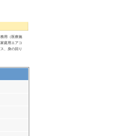
業務用（医療施
、家庭用エアコ
ビス、身の回り