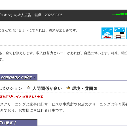
キン）の求人広告 転職：2026/08/05
に喜んで頂けるようにできれば、将来が楽しみです。
も、全てお教えします。収入は努力とハートがあれば、自然に伴います。将来、独
す。
ダスキン）の企業カラー
るポジション
人間関係が良い
環境・雰囲気
スクリーニングと家事代行サービスや事業所やお店のクリーニングは年々需
きており、お客様に喜ばれる仕事です。
ダスキン）はここを重視しています