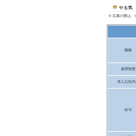
やる気
※ 応募の際は
職種
雇用形態
求人広告内
給与