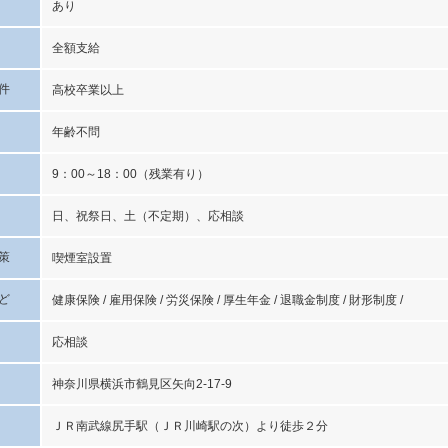
あり
全額支給
件
高校卒業以上
年齢不問
9：00～18：00（残業有り）
日、祝祭日、土（不定期）、応相談
策
喫煙室設置
ど
健康保険 / 雇用保険 / 労災保険 / 厚生年金 / 退職金制度 / 財形制度 /
応相談
神奈川県横浜市鶴見区矢向2-17-9
ＪＲ南武線尻手駅（ＪＲ川崎駅の次）より徒歩２分