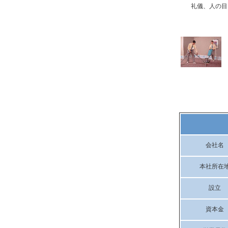
礼儀、人の目
会社名
本社所在
設立
資本金