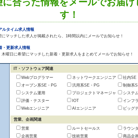
望に合った情報をメールでお届け
す！
リアルタイム求人情報
望にマッチした求人が掲載されたら、1時間以内にメールでお知らせ！
新着・更新求人情報
・木曜日に希望にマッチした新着・更新求人をまとめてメールでお知らせ！
IT・ソフトウェア関連
Webプログラマー
ネットワークエンジニア
社内SE
オープン系SE・PG
汎用系SE・PG
制御系S
システム運用
プロジェクトマネージャ
システ
評価・テスター
IOT
インフ
Webエンジニア
AIエンジニア
ビッグ
営業、企画関連
営業
ルートセールス
ラウン
企画営業
技術営業
商品企