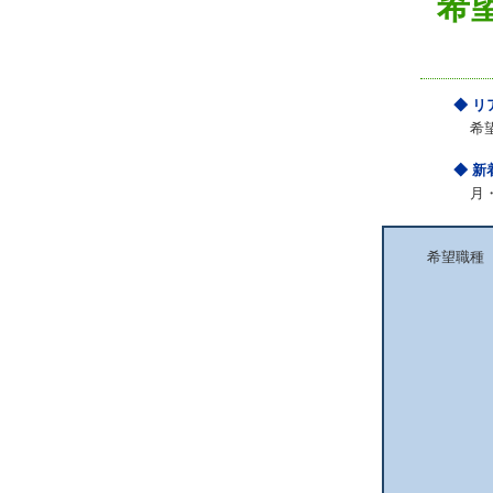
希
◆ 
希
◆ 
月
希望職種