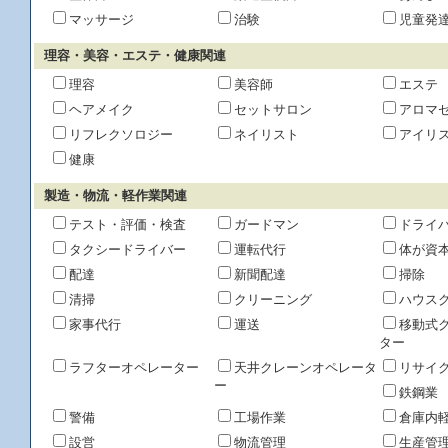
マッサージ
治験
児童発
理容・美容・エステ・健康関連
理容
美容師
エステ
ヘアメイク
セットサロン
アロマ
リフレクソロジー
ネイリスト
アイリ
健康
製造・物流・軽作業関連
テスト・評価・検査
ガードマン
ドライ
タクシードライバー
運転代行
体が資
配達
新聞配達
掃除
清掃
クリーニング
ハウス
家事代行
運送
移動式
ター
ラフターオペレーター
天井クレーンオペレータ
リサイ
ー
鉄鋼業
警備
工場作業
倉庫内
設営
物流管理
生産管