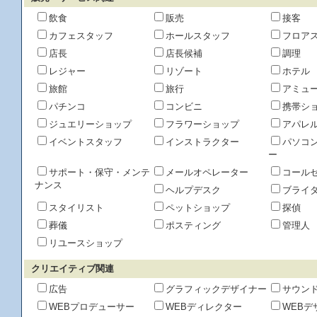
飲食
販売
接客
カフェスタッフ
ホールスタッフ
フロア
店長
店長候補
調理
レジャー
リゾート
ホテル
旅館
旅行
アミュ
パチンコ
コンビニ
携帯シ
ジュエリーショップ
フラワーショップ
アパレ
イベントスタッフ
インストラクター
パソコ
ー
サポート・保守・メンテ
メールオペレーター
コール
ナンス
ヘルプデスク
ブライ
スタイリスト
ペットショップ
探偵
葬儀
ポスティング
管理人
リユースショップ
クリエイティブ関連
広告
グラフィックデザイナー
サウン
WEBプロデューサー
WEBディレクター
WEBデ