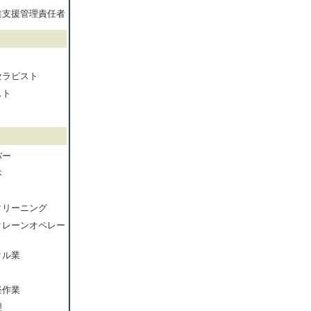
達支援管理責任者
セラピスト
スト
バー
本
クリーニング
クレーンオペレー
クル業
軽作業
理