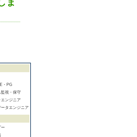
しま
E・PG
ム監視・保守
ラエンジニア
データエンジニア
ダー
画