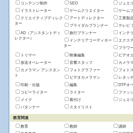
コンテンツ制作
SEO
ジュエ
イラストレーター
ゲームクリエイター
ゲーム
クリエイティブディレク
アートディレクター
工業製
ター
ブライダルプランナー
テレビ 
AD（アシスタントディ
旅行プランナー
インテ
レクター）
インテリアコーディネー
エクス
ター
フラワ
トリマー
映像編集
ビデオ
放送オペレーター
音響スタッフ
カメラ
カメラマン アシスタン
フォトグラファー
フォト
ト
ビデオカメラマン
レタッ
印刷・出版
編集
DTPオ
コピーライター
ライター
ファッ
メイク
着付け
ジュエ
パタンナー
スタイリスト
教育関連
教育
教師
講師