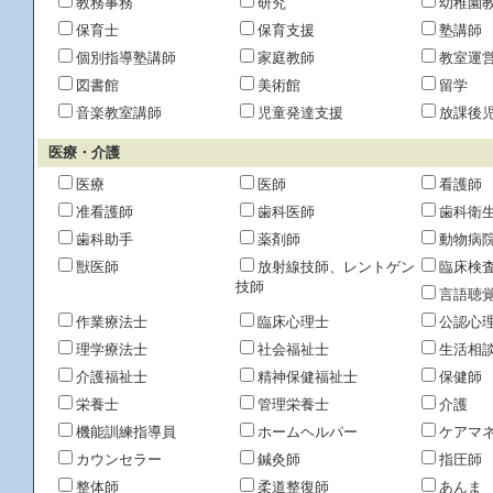
教務事務
研究
幼稚園
保育士
保育支援
塾講師
個別指導塾講師
家庭教師
教室運
図書館
美術館
留学
音楽教室講師
児童発達支援
放課後
医療・介護
医療
医師
看護師
准看護師
歯科医師
歯科衛
歯科助手
薬剤師
動物病
獣医師
放射線技師、レントゲン
臨床検
技師
言語聴
作業療法士
臨床心理士
公認心
理学療法士
社会福祉士
生活相
介護福祉士
精神保健福祉士
保健師
栄養士
管理栄養士
介護
機能訓練指導員
ホームヘルパー
ケアマ
カウンセラー
鍼灸師
指圧師
整体師
柔道整復師
あんま