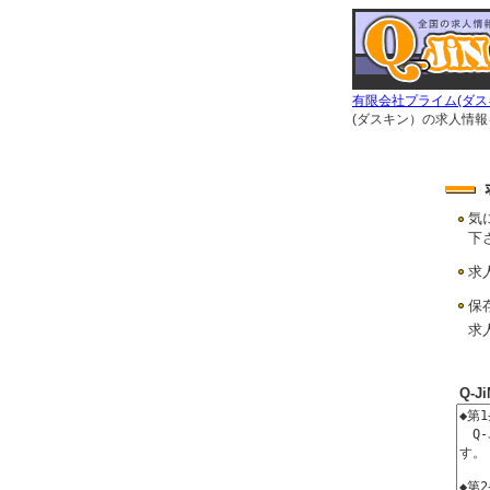
有限会社プライム(ダス
(ダスキン）の求人情報
気
下
求
保
求
Q-