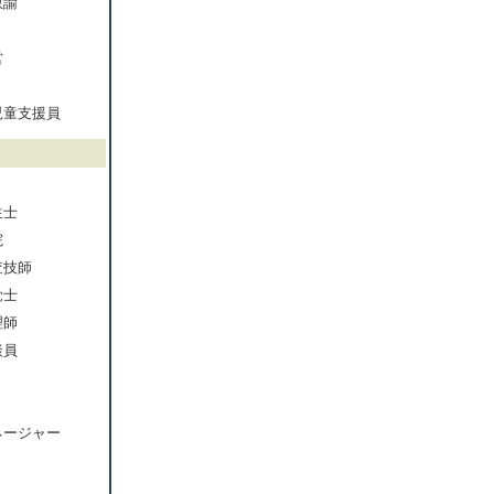
教諭
営
児童支援員
生士
院
査技師
覚士
理師
談員
ネージャー