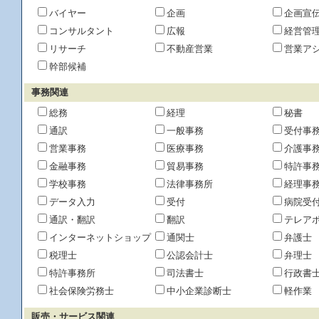
バイヤー
企画
企画宣
コンサルタント
広報
経営管
リサーチ
不動産営業
営業ア
幹部候補
事務関連
総務
経理
秘書
通訳
一般事務
受付事
営業事務
医療事務
介護事
金融事務
貿易事務
特許事
学校事務
法律事務所
経理事
データ入力
受付
病院受
通訳・翻訳
翻訳
テレア
インターネットショップ
通関士
弁護士
税理士
公認会計士
弁理士
特許事務所
司法書士
行政書
社会保険労務士
中小企業診断士
軽作業
販売・サービス関連