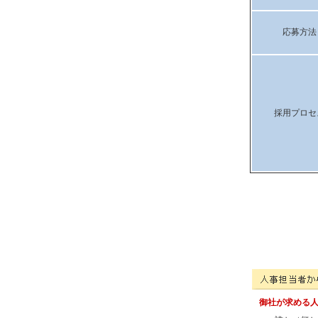
応募方法
採用プロセ
株式会社坂井電気の
御社が求める