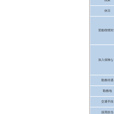
残業
休日
受動喫煙対
加入保険な
勤務待遇
勤務地
交通手段
採用担当