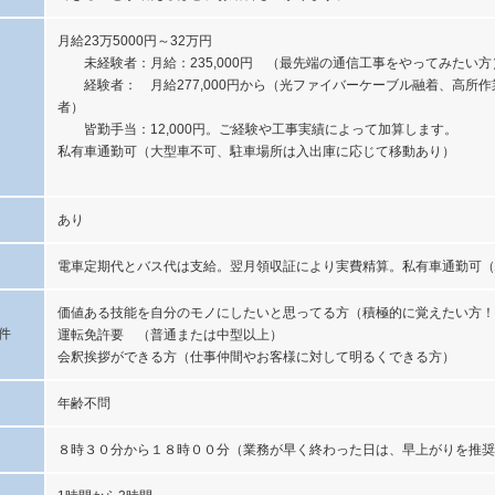
月給23万5000円～32万円
未経験者：月給：235,000円 （最先端の通信工事をやってみたい方
経験者： 月給277,000円から（光ファイバーケーブル融着、高所作
者）
皆勤手当：12,000円。ご経験や工事実績によって加算します。
私有車通勤可（大型車不可、駐車場所は入出庫に応じて移動あり）
あり
電車定期代とバス代は支給。翌月領収証により実費精算。私有車通勤可（
価値ある技能を自分のモノにしたいと思ってる方（積極的に覚えたい方！
件
運転免許要 （普通または中型以上）
会釈挨拶ができる方（仕事仲間やお客様に対して明るくできる方）
年齢不問
８時３０分から１８時００分（業務が早く終わった日は、早上がりを推奨