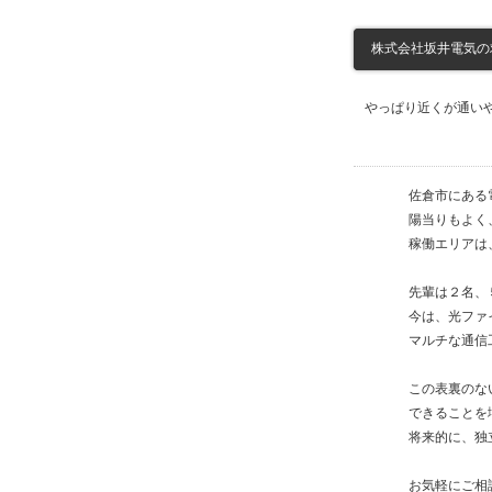
株式会社坂井電気の求人
やっぱり近くが通い
佐倉市にある
陽当りもよく
稼働エリアは
先輩は２名、
今は、光ファ
マルチな通信
この表裏のな
できることを
将来的に、独
お気軽にご相