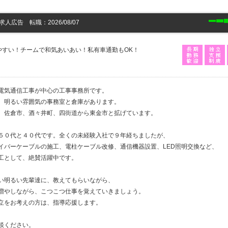
広告 転職：2026/08/07
やすい！チームで和気あいあい！私有車通勤もOK！
電気通信工事が中心の工事事務所です。
、明るい雰囲気の事務室と倉庫があります。
、佐倉市、酒々井町、四街道から東金市と拡げています。
５０代と４０代です。全くの未経験入社で９年経ちましたが、
イバーケーブルの施工、電柱ケーブル改修、通信機器設置、LED照明交換など、
工として、絶賛活躍中です。
い明るい先輩達に、教えてもらいながら、
増やしながら、こつこつ仕事を覚えていきましょう。
立をお考えの方は、指導応援します。
談ください。