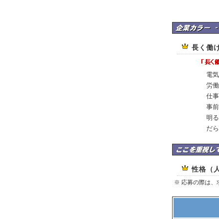
株式会社坂井電気の
長く働
電気
労働
仕事
事前
明る
だら
株式会社坂井電気は
性格（
※ 応募の際は