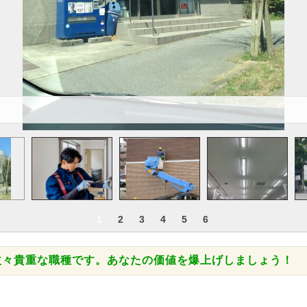
1
2
3
4
5
6
益々貴重な職種です。あなたの価値を爆上げしましょう！