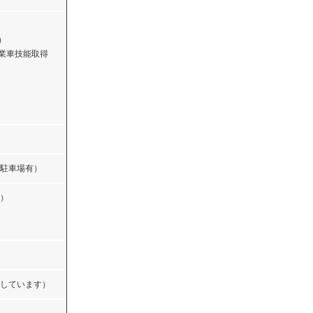
）
業車技能取得
駐車場有）
）
しています）