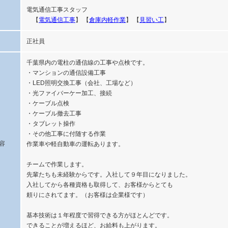
電気通信工事スタッフ
【
電気通信工事
】 【
倉庫内軽作業
】 【
見習い工
】
正社員
千葉県内の電柱の通信線の工事や点検です。
・マンションの通信設備工事
・LED照明交換工事（会社、工場など）
・光ファイバーケー加工、接続
・ケーブル点検
・ケーブル撤去工事
・タブレット操作
・その他工事に付随する作業
容
作業車や軽自動車の運転あります。
チームで作業します。
先輩たちも未経験からです。入社して９年目になりました。
入社してから各種資格も取得して、お客様からとても
頼りにされてます。（お客様は企業様です）
基本技術は１年程度で習得できる方がほとんどです。
できることが増えるほど、お給料も上がります。