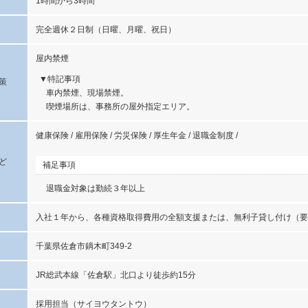
1時間から3時間
完全週休２日制（日曜、月曜、祝日）
屋内禁煙
特記事項
策
車内禁煙、現場禁煙。
喫煙場所は、事務所の屋外指定エリア。
健康保険 / 雇用保険 / 労災保険 / 厚生年金 / 退職金制度 /
ど
補足事項
退職金対象は勤続３年以上
入社１年から、各種資格取得費用の全額支援または、無利子貸し付け（要
千葉県佐倉市鏑木町349-2
JR総武本線「佐倉駅」北口より徒歩約15分
採用担当（サイヨウタントウ）