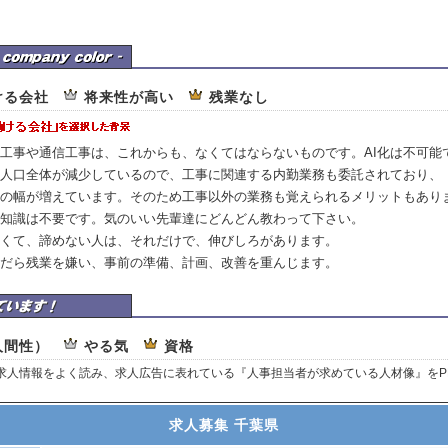
企業カラー
ける会社
将来性が高い
残業なし
工事や通信工事は、これからも、なくてはならないものです。AI化は不可能
人口全体が減少しているので、工事に関連する内勤業務も委託されており、
の幅が増えています。そのため工事以外の業務も覚えられるメリットもあり
知識は不要です。気のいい先輩達にどんどん教わって下さい。
くて、諦めない人は、それだけで、伸びしろがあります。
だら残業を嫌い、事前の準備、計画、改善を重んじます。
ここを重視しています
人間性）
やる気
資格
、求人情報をよく読み、求人広告に表れている『人事担当者が求めている人材像』をP
求人募集 千葉県