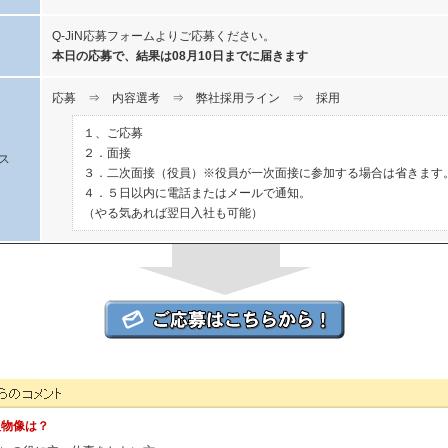
Q-JiN応募フォームよりご応募ください。
本日の応募で、結果は08月10日までに届きます
応募 ⇒ 内容選考 ⇒ 弊社採用ライン ⇒ 採用
１、ご応募
２．面接
ス
３．二次面接（役員）※役員が一次面接に参加する場合は省きます
４．５日以内に電話またはメールで通知。
（やる気あれば翌日入社も可能）
人事担当者様からのコメント
人物像は？