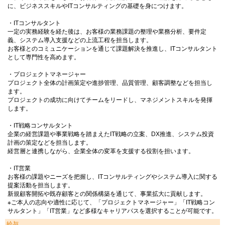
に、ビジネススキルやITコンサルティングの基礎を身につけます。
・ITコンサルタント
一定の実務経験を経た後は、お客様の業務課題の整理や業務分析、要件定
義、システム導入支援などの上流工程を担当します。
お客様とのコミュニケーションを通じて課題解決を推進し、ITコンサルタント
として専門性を高めます。
・プロジェクトマネージャー
プロジェクト全体の計画策定や進捗管理、品質管理、顧客調整などを担当し
ます。
プロジェクトの成功に向けてチームをリードし、マネジメントスキルを発揮
します。
・IT戦略コンサルタント
企業の経営課題や事業戦略を踏まえたIT戦略の立案、DX推進、システム投資
計画の策定などを担当します。
経営層と連携しながら、企業全体の変革を支援する役割を担います。
・IT営業
お客様の課題やニーズを把握し、ITコンサルティングやシステム導入に関する
提案活動を担当します。
新規顧客開拓や既存顧客との関係構築を通じて、事業拡大に貢献します。
※ご本人の志向や適性に応じて、「プロジェクトマネージャー」「IT戦略コン
サルタント」「IT営業」など多様なキャリアパスを選択することが可能です。
給与