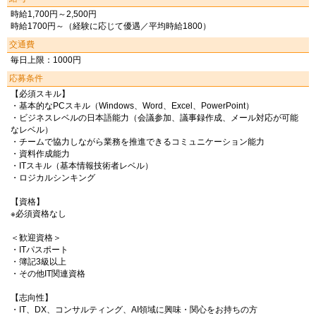
時給1,700円～2,500円
時給1700円～（経験に応じて優遇／平均時給1800）
交通費
毎日上限：1000円
応募条件
【必須スキル】
・基本的なPCスキル（Windows、Word、Excel、PowerPoint）
・ビジネスレベルの日本語能力（会議参加、議事録作成、メール対応が可能
なレベル）
・チームで協力しながら業務を推進できるコミュニケーション能力
・資料作成能力
・ITスキル（基本情報技術者レベル）
・ロジカルシンキング
【資格】
※必須資格なし
＜歓迎資格＞
・ITパスポート
・簿記3級以上
・その他IT関連資格
【志向性】
・IT、DX、コンサルティング、AI領域に興味・関心をお持ちの方