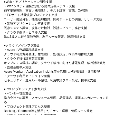
●Web・アプリケーション開発支援
・Webシステム開発における要件定義～テスト支援
顧客要望整理、画面／機能設計、テスト計画・実施、QA管理
・ECサイト機能改善プロジェクト支援
ユーザー要望分析、機能追加検討、開発チームとの調整、リリース支援
・業務アプリケーション更改支援
既存システム調査、改修方針検討、設計レビュー、移行支援
・クラウド型サービス導入支援
SaaS導入に伴う業務整理、利用ルール策定、運用設計支援
●クラウド／インフラ支援
・Azure／AWS環境構築支援
クラウド利用方針整理、権限設計、監視設定、構築手順作成支援
・クラウド移行計画策定支援
オンプレミス環境の調査、クラウド移行に向けた課題整理、移行計画策定
・監視基盤導入支援
Azure Monitor／Application Insights等を活用した監視設計・運用整理
・クラウド利用ガイドライン整備
セキュリティ・運用ルール整理、利用申請フロー策定、標準化支援
●PMO／プロジェクト推進支援
・ベンダー管理支援
協力会社との調整、スケジュール管理、品質確認、課題エスカレーション対
応
・プロジェクト管理プロセス整備
Backlog／Redmine等を活用したチケット運用、管理ルール策定