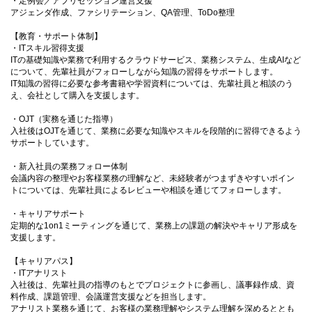
・定例会／アプリセッション運営支援
アジェンダ作成、ファシリテーション、QA管理、ToDo整理
【教育・サポート体制】
・ITスキル習得支援
ITの基礎知識や業務で利用するクラウドサービス、業務システム、生成AIなど
について、先輩社員がフォローしながら知識の習得をサポートします。
IT知識の習得に必要な参考書籍や学習資料については、先輩社員と相談のう
え、会社として購入を支援します。
・OJT（実務を通じた指導）
入社後はOJTを通じて、業務に必要な知識やスキルを段階的に習得できるよう
サポートしています。
・新入社員の業務フォロー体制
会議内容の整理やお客様業務の理解など、未経験者がつまずきやすいポイン
トについては、先輩社員によるレビューや相談を通じてフォローします。
・キャリアサポート
定期的な1on1ミーティングを通じて、業務上の課題の解決やキャリア形成を
支援します。
【キャリアパス】
・ITアナリスト
入社後は、先輩社員の指導のもとでプロジェクトに参画し、議事録作成、資
料作成、課題管理、会議運営支援などを担当します。
アナリスト業務を通じて、お客様の業務理解やシステム理解を深めるととも