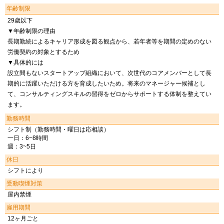
年齢制限
29歳以下
▼年齢制限の理由
長期勤続によるキャリア形成を図る観点から、若年者等を期間の定めのない
労働契約の対象とするため
▼具体的には
設立間もないスタートアップ組織において、次世代のコアメンバーとして長
期的に活躍いただける方を育成したいため。将来のマネージャー候補とし
て、コンサルティングスキルの習得をゼロからサポートする体制を整えてい
ます。
勤務時間
シフト制（勤務時間・曜日は応相談）
一日：6~8時間
週：3~5日
休日
シフトにより
受動喫煙対策
屋内禁煙
雇用期間
12ヶ月ごと