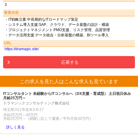
3
事業内容
・IT戦略立案:中長期的なITロードマップ策定
・システム導入支援:SAP、クラウド、データ基盤の設計・構築
・プロジェクトマネジメント:PMO支援、リスク管理、品質管理
・データ活用支援:データ統合・分析基盤の構築、BIツール導入
URL
https://dramagic.site/
応募する
この求人を見た人はこんな求人も見ています
ITコンサルタント 未経験からITコンサルへ（DX支援・育成型） 土日祝日休み
月給25万円～
ドラマジックコンサルティング株式会社
埼玉県川口市並木3-8-27
月給25万円～40万円
月給25万円～（経験に応じて優遇／平均月収30万円）
詳しく見る