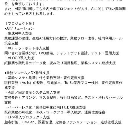
欲」を重視しております。
また、AI活用に関しても社内推進プロジェクトがあり、AIに関して強い興味関
心をもっている方も歓迎します。
【プロジェクト例】
●AIソリューション
・生成AI導入支援
業務課題の整理、生成AI活用方針の検討、業務フロー改善、社内利用ルール
策定支援
・AIチャットボット導入支援
問い合わせ業務分析、FAQ整備、チャットボット設計、テスト・運用支援
・AI-OCR導入支援
紙帳票や契約書のデータ化、読み取り項目整理、業務システム連携支援
●業務システム／DX推進支援
・基幹システム刷新に伴う業務整理・要件定義支援
現行業務（As-Is）の整理、課題抽出、To-Be業務フロー検討、要件定義書作
成支援
・会計／固定資産システム導入支援
業務要件ヒアリング、マスタ整理、移行計画策定、テスト・移行リハーサル
支援
・ペーパーレス化／業務効率化に向けたDX推進支援
既存業務の可視化、RPA・ワークフロー導入検討、運用改善提案
・ERP導入プロジェクト支援
顧客折衝、Fit&Gap、課題管理、定例会ファシリテーション、進捗管理支援