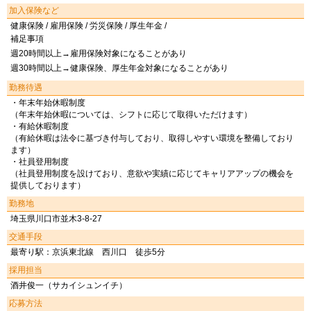
加入保険など
健康保険 / 雇用保険 / 労災保険 / 厚生年金 /
補足事項
週20時間以上→雇用保険対象になることがあり
週30時間以上→健康保険、厚生年金対象になることがあり
勤務待遇
・年末年始休暇制度
（年末年始休暇については、シフトに応じて取得いただけます）
・有給休暇制度
（有給休暇は法令に基づき付与しており、取得しやすい環境を整備しており
ます）
・社員登用制度
（社員登用制度を設けており、意欲や実績に応じてキャリアアップの機会を
提供しております）
勤務地
埼玉県川口市並木3-8-27
交通手段
最寄り駅：京浜東北線 西川口 徒歩5分
採用担当
酒井俊一（サカイシュンイチ）
応募方法