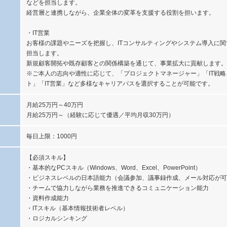
などを担当します。
経営層と連携しながら、企業全体の変革を支援する役割を担います。
・IT営業
お客様の課題やニーズを把握し、ITコンサルティングやシステム導入に
担当します。
新規顧客開拓や既存顧客との関係構築を通じて、事業拡大に貢献します。
※ご本人の志向や適性に応じて、「プロジェクトマネージャー」「IT戦
ト」「IT営業」など多様なキャリアパスを選択することが可能です。
月給25万円～40万円
月給25万円～（経験に応じて優遇／平均月収30万円）
毎日上限：1000円
【必須スキル】
・基本的なPCスキル（Windows、Word、Excel、PowerPoint）
・ビジネスレベルの日本語能力（会議参加、議事録作成、メール対応が可
・チームで協力しながら業務を推進できるコミュニケーション能力
・資料作成能力
・ITスキル（基本情報技術者レベル）
・ロジカルシンキング