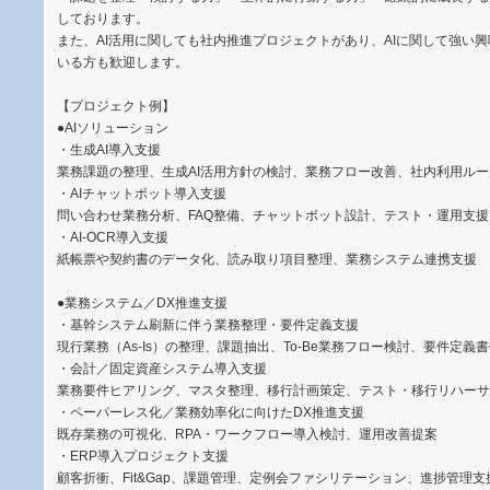
しております。
また、AI活用に関しても社内推進プロジェクトがあり、AIに関して強い
いる方も歓迎します。
【プロジェクト例】
●AIソリューション
・生成AI導入支援
業務課題の整理、生成AI活用方針の検討、業務フロー改善、社内利用ル
・AIチャットボット導入支援
問い合わせ業務分析、FAQ整備、チャットボット設計、テスト・運用支援
・AI-OCR導入支援
紙帳票や契約書のデータ化、読み取り項目整理、業務システム連携支援
●業務システム／DX推進支援
・基幹システム刷新に伴う業務整理・要件定義支援
現行業務（As-Is）の整理、課題抽出、To-Be業務フロー検討、要件定義
・会計／固定資産システム導入支援
業務要件ヒアリング、マスタ整理、移行計画策定、テスト・移行リハーサ
・ペーパーレス化／業務効率化に向けたDX推進支援
既存業務の可視化、RPA・ワークフロー導入検討、運用改善提案
・ERP導入プロジェクト支援
顧客折衝、Fit&Gap、課題管理、定例会ファシリテーション、進捗管理支