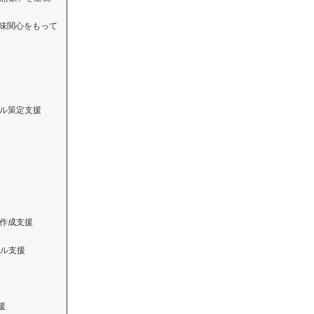
興味関心をもって
ール策定支援
書作成支援
ル支援
援