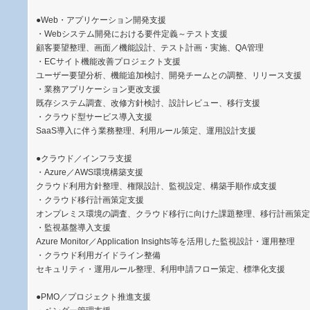
●Web・アプリケーション開発支援
・Webシステム開発における要件定義～テスト支援
顧客要望整理、画面／機能設計、テスト計画・実施、QA管理
・ECサイト機能改善プロジェクト支援
ユーザー要望分析、機能追加検討、開発チームとの調整、リリース支援
・業務アプリケーション更改支援
既存システム調査、改修方針検討、設計レビュー、移行支援
・クラウド型サービス導入支援
SaaS導入に伴う業務整理、利用ルール策定、運用設計支援
●クラウド／インフラ支援
・Azure／AWS環境構築支援
クラウド利用方針整理、権限設計、監視設定、構築手順作成支援
・クラウド移行計画策定支援
オンプレミス環境の調査、クラウド移行に向けた課題整理、移行計画策定
・監視基盤導入支援
Azure Monitor／Application Insights等を活用した監視設計・運用整理
・クラウド利用ガイドライン整備
セキュリティ・運用ルール整理、利用申請フロー策定、標準化支援
●PMO／プロジェクト推進支援