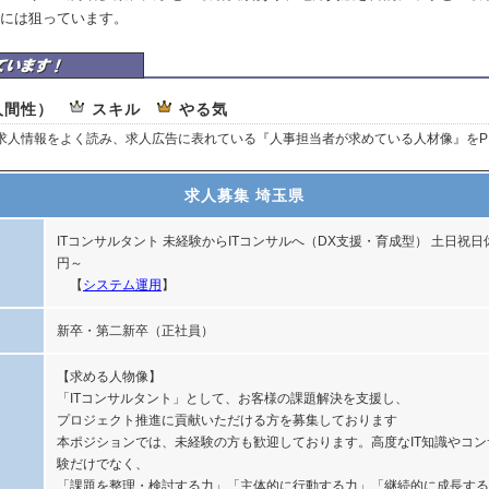
には狙っています。
ルティング株式会社はここを重視しています
人間性）
スキル
やる気
、求人情報をよく読み、求人広告に表れている『人事担当者が求めている人材像』をP
求人募集 埼玉県
ITコンサルタント 未経験からITコンサルへ（DX支援・育成型） 土日祝日休
円～
【
システム運用
】
新卒・第二新卒（正社員）
【求める人物像】
「ITコンサルタント」として、お客様の課題解決を支援し、
プロジェクト推進に貢献いただける方を募集しております
本ポジションでは、未経験の方も歓迎しております。高度なIT知識やコ
験だけでなく、
「課題を整理・検討する力」「主体的に行動する力」「継続的に成長する