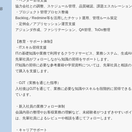
・ベンダー管理支援
協力会社との調整、スケジュール管理、品質確認、課題エスカレーション
容
・プロジェクト管理プロセス整備
Backlog／Redmine等を活用したチケット運用、管理ルール策定
・定例会／アプリセッション運営支援
アジェンダ作成、ファシリテーション、QA管理、ToDo整理
【教育・サポート体制】
・ITスキル習得支援
ITの基礎知識や業務で利用するクラウドサービス、業務システム、生成A
先輩社員がフォローしながら知識の習得をサポートします。
IT知識の習得に必要な参考書籍や学習資料については、先輩社員と相談
て購入を支援します。
・OJT（実務を通じた指導）
入社後はOJTを通じて、業務に必要な知識やスキルを段階的に習得でき
ています。
・新入社員の業務フォロー体制
会議内容の整理やお客様業務の理解など、未経験者がつまずきやすいポイ
は、先輩社員によるレビューや相談を通じてフォローします。
・キャリアサポート