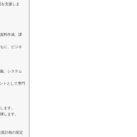
成を支援しま
資料作成、課
もに、ビジネ
義、システム
タントとして専門
します。
揮します。
投資計画の策定