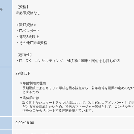
【資格】
件
※必須資格なし
＜歓迎資格＞
・ITパスポート
・簿記3級以上
・その他IT関連資格
【志向性】
・IT、DX、コンサルティング、AI領域に興味・関心をお持ちの方
29歳以下
▼年齢制限の理由
長期勤続によるキャリア形成を図る観点から、若年者等を期間の定めのな
とするため
▼具体的には
設立間もないスタートアップ組織において、次世代のコアメンバーとして
だける方を育成したいため。将来のマネージャー候補として、コンサルテ
得をゼロからサポートする体制を整えています。
9:00~18:00