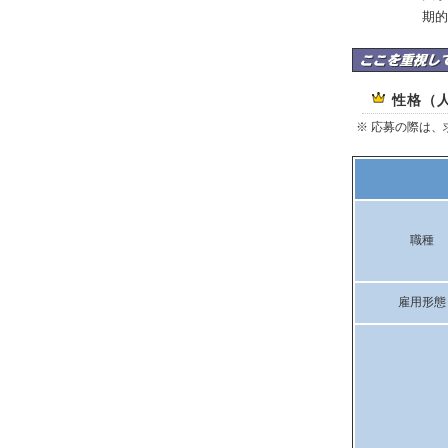
期的
ドラマジックコンサ
性格（
※ 応募の際は
職種
雇用形態