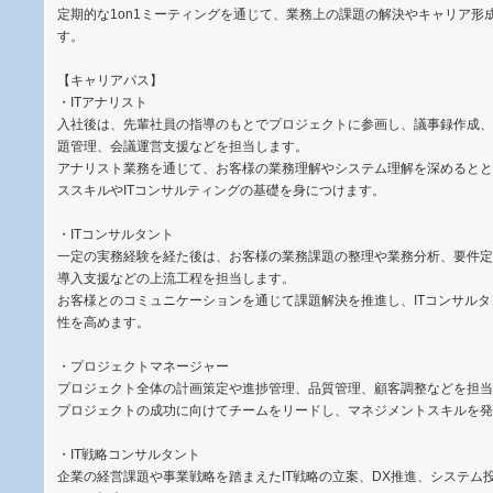
定期的な1on1ミーティングを通じて、業務上の課題の解決やキャリア形
す。
【キャリアパス】
・ITアナリスト
入社後は、先輩社員の指導のもとでプロジェクトに参画し、議事録作成、
題管理、会議運営支援などを担当します。
アナリスト業務を通じて、お客様の業務理解やシステム理解を深めるとと
ススキルやITコンサルティングの基礎を身につけます。
・ITコンサルタント
一定の実務経験を経た後は、お客様の業務課題の整理や業務分析、要件定
導入支援などの上流工程を担当します。
お客様とのコミュニケーションを通じて課題解決を推進し、ITコンサル
性を高めます。
・プロジェクトマネージャー
プロジェクト全体の計画策定や進捗管理、品質管理、顧客調整などを担当
プロジェクトの成功に向けてチームをリードし、マネジメントスキルを発
・IT戦略コンサルタント
企業の経営課題や事業戦略を踏まえたIT戦略の立案、DX推進、システム