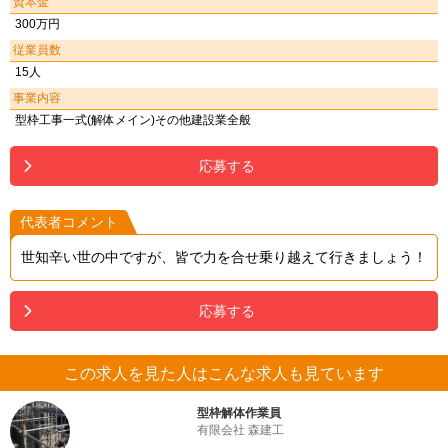
資本金
300万円
従業員数
15人
事業内容
型枠工事一式(解体メイン)その他建設業全般
応募する
代表者コメント
世知辛い世の中ですが、皆で力を合せ乗り越えて行きましょう！
応募する
この求人を見た人はこんな求人も見ています
型枠解体作業員
有限会社 森建工