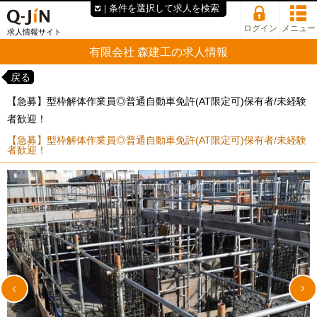
条件を選択して求人を検索
ログイン
メニュー
求人情報サイト
有限会社 森建工の求人情報
戻る
【急募】型枠解体作業員◎普通自動車免許(AT限定可)保有者/未経験
者歓迎！
【急募】型枠解体作業員◎普通自動車免許(AT限定可)保有者/未経験
者歓迎！