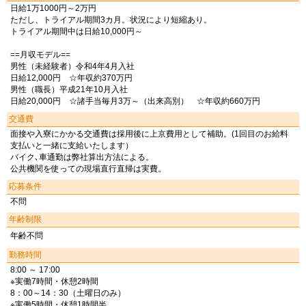
日給1万1000円～2万円
ただし、トライアル期間3カ月。状況により短縮あり。
トライアル期間中は日給10,000円～
==月収モデル==
男性（未経験者）令和4年4月入社
日給12,000円 ☆年収約370万円
男性（職長）平成21年10月入社
日給20,000円 ☆諸手当毎月3万～（出来高別） ☆年収約660万円
交通費
面接や入寮にかかる交通費は採用後に上京費用として補助。(1回目のお給料
支払いと一緒に支給いたします）
バイク､車通勤は弊社算出方法による。
公共機関を使っての現場直行直帰は実費。
応募条件
不問
年齢制限
年齢不問
勤務時間
8:00 ～ 17:00
※実働7時間・休憩2時間
8：00～14：30（土曜日のみ）
※実働5時間・休憩1時間半