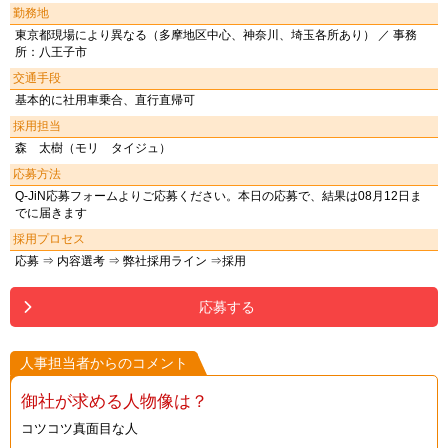
勤務地
東京都現場により異なる（多摩地区中心、神奈川、埼玉各所あり） ／ 事務
所：八王子市
交通手段
基本的に社用車乗合、直行直帰可
採用担当
森 太樹（モリ タイジュ）
応募方法
Q-JiN応募フォームよりご応募ください。本日の応募で、結果は08月12日ま
でに届きます
採用プロセス
応募 ⇒ 内容選考 ⇒ 弊社採用ライン ⇒採用
応募する
人事担当者からのコメント
御社が求める人物像は？
コツコツ真面目な人