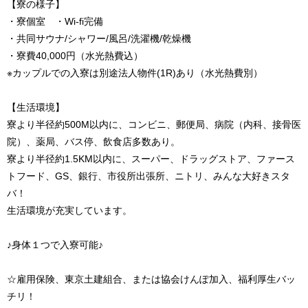
【寮の様子】
・寮個室 ・Wi-fi完備
・共同サウナ/シャワー/風呂/洗濯機/乾燥機
・寮費40,000円（水光熱費込）
※カップルでの入寮は別途法人物件(1R)あり（水光熱費別）
【生活環境】
寮より半径約500M以内に、コンビニ、郵便局、病院（内科、接骨医
院）、薬局、バス停、飲食店多数あり。
寮より半径約1.5KM以内に、スーパー、ドラッグストア、ファース
トフード、GS、銀行、市役所出張所、ニトリ、みんな大好きスタ
バ！
生活環境が充実しています。
♪身体１つで入寮可能♪
☆雇用保険、東京土建組合、または協会けんぽ加入、福利厚生バッ
チリ！