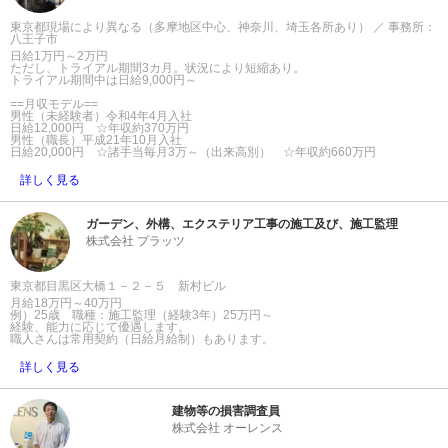
東京都現場により異なる（多摩地区中心、神奈川、埼玉各所あり） ／ 事務所：
八王子市
日給1万円～2万円
ただし、トライアル期間3カ月。状況により短縮あり。
トライアル期間中は日給9,000円～
==月収モデル==
男性（未経験者）令和4年4月入社
日給12,000円 ☆年収約370万円
男性（職長）平成21年10月入社
日給20,000円 ☆諸手当毎月3万～（出来高別） ☆年収約660万円
詳しく見る
ガーデン、外構、エクステリア工事の施工及び、施工監理
株式会社 プラッツ
東京都目黒区大橋１－２－５ 新村ビル
月給18万円～40万円
例）25歳 職種：施工監理（経験3年）25万円～
経験、能力に応じて優遇します。
職人さんは常用契約（日給月給制）もあります。
詳しく見る
建物等の損害調査員
株式会社 オーレンス