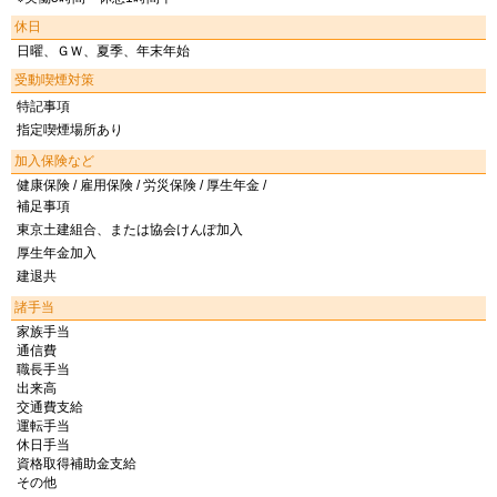
休日
日曜、ＧＷ、夏季、年末年始
受動喫煙対策
特記事項
指定喫煙場所あり
加入保険など
健康保険 / 雇用保険 / 労災保険 / 厚生年金 /
補足事項
東京土建組合、または協会けんぽ加入
厚生年金加入
建退共
諸手当
家族手当
通信費
職長手当
出来高
交通費支給
運転手当
休日手当
資格取得補助金支給
その他