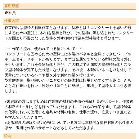
雇用形態
正社員
仕事内容
作業内容は型枠の解体作業となります。型枠とは？コンクリートを思いの形
にするための型(主に木材)を型枠と呼び、その型枠に流し込まれたコンクリー
トが固まり不要になった型枠を外す(解体)作業を型枠解体と呼びます。
～～作業の流れ、使われている物について～～
コンクリートを固めるための型枠には木製のパネルと金属でできたパイプや
ホームタイ、サポートがあります。まずは金属でできている型枠の取り外し
を行います。これを金物解体と呼び、この時点で金属製の壁型枠解体とスラ
ブ型枠解体が完了した状態になります。その後、木製のパネルを取り外して
天井についているベニヤ板を外す解体作業を行います。
型枠解体後、取り除いたベニヤなどの解体材は転用しやすくする為に、きち
んと釘仕舞いを行い、種類や寸法ごとに整理し、集積して型枠大工に引き渡
します。
※未経験の方はまず初めは作業前の材料の準備や先輩社員のサポート、作業後
の材料の片づけなどを行っていただきます。これらの作業を通して型枠解体
の仕事において使用する道具や材料の名称、仕事の流れ、注意すべき点など
を学んでいただきます。
※ある程度の経験や能力が身についている方には本格的な型枠解体のお仕事の
ほか、玉掛け作業のサポートなどもしていただきます。
給与