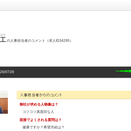
コウ
建工
の人事担当者のコメント（求人ID34295）
/07/28
有限会社 森建工の人事担当者様からのコメント
御社が求める人物像は？
コツコツ真面目な人
面接でよくされる質問は？
健康ですか？希望月給は？