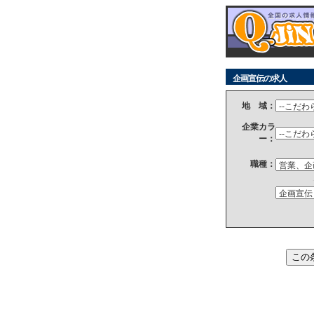
企画宣伝の求人
地 域：
企業カラ
ー：
職種：