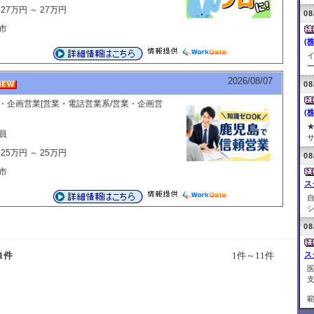
27万円 ～ 27万円
08
市
(株
ー
2026/08/07
08
・企画営業[営業・電話営業系/営業・企画営
(株
員
サ
25万円 ～ 25万円
08
市
ス
シ
08
1件
1件～11件
ス
支
範