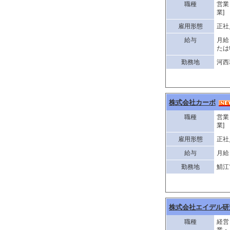
職種
営業
業]
雇用形態
正社
給与
月給
たは
勤務地
河西
株式会社カーボ
職種
営業
業]
雇用形態
正社
給与
月給 
勤務地
鯖江
株式会社エイデル研
職種
経営