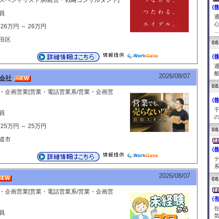
スペシャリスト系/経営・戦略コンサルタント]
(
員
26万円 ～ 26万円
...
田区
08
(
般
2026/08/07
会社
08
・企画営業[営業・電話営業系/営業・企画営
(
員
の
25万円 ～ 25万円
08
道市
(
系
2026/08/07
08
・企画営業[営業・電話営業系/営業・企画営
(
員
気