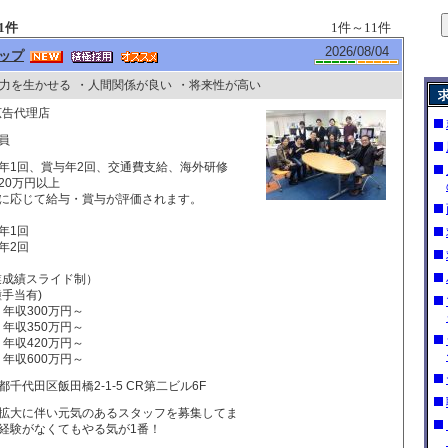
1件
1件～11件
2026/08/04
ップ
力を生かせる
・人間関係が良い
・将来性が高い
広告代理店
員
年1回、賞与年2回、交通費支給、海外研修
20万円以上
に応じて給与・賞与が評価されます。
年1回
年2回
業成績スライド制）
種手当有)
歳 年収300万円～
歳 年収350万円～
歳 年収420万円～
歳 年収600万円～
都千代田区飯田橋2-1-5 CR第二ビル6F
拡大に伴い元気のあるスタッフを募集してま
経験がなくてもやる気が1番！