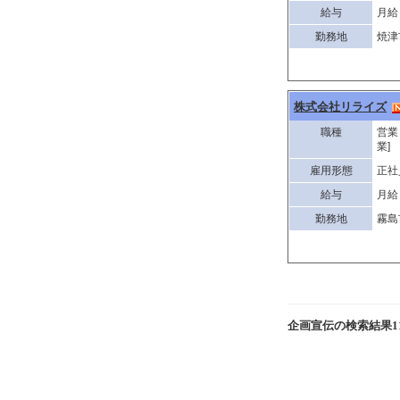
給与
月給 
勤務地
焼津
株式会社リライズ
職種
営業
業]
雇用形態
正社
給与
月給 
勤務地
霧島
企画宣伝の検索結果1