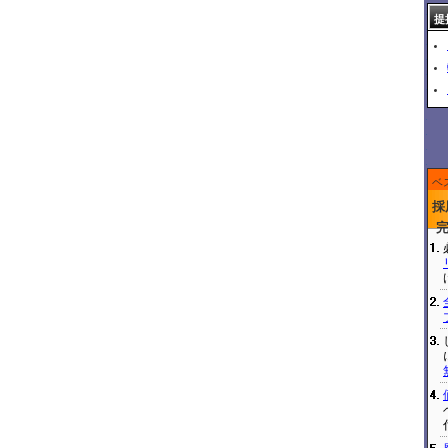
提
ベ
採