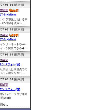
/07 08:56
[東京都]
)T-StyleNext
インフラ事業におけるサ
バの構築を請負っ...
/07 08:56
[東京都]
)T-StyleNext
★インターネットやWeb
イトが閲覧できる�...
/07 08:54
[福岡県]
タンドフォー(株)
自社内または取引先での
ステム開発をお任...
/07 08:54
[福岡県]
タンドフォー(株)
医療パッケージ保守開発
援(WEB)
囲�...