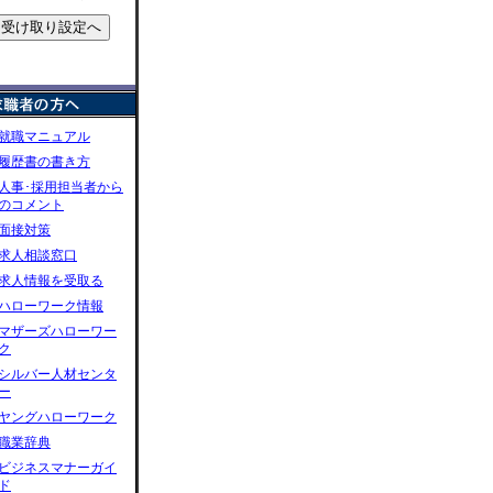
就職マニュアル
履歴書の書き方
人事･採用担当者から
のコメント
面接対策
求人相談窓口
求人情報を受取る
ハローワーク情報
マザーズハローワー
ク
シルバー人材センタ
ー
ヤングハローワーク
職業辞典
ビジネスマナーガイ
ド