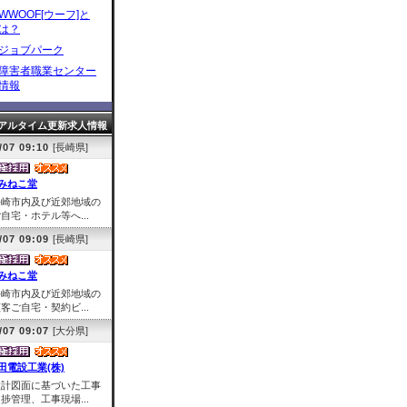
WWOOF[ウーフ]と
は？
ジョブパーク
障害者職業センター
情報
アルタイム更新求人情報
/07 09:10
[長崎県]
みねこ堂
長崎市内及び近郊地域の
自宅・ホテル等へ...
/07 09:09
[長崎県]
みねこ堂
長崎市内及び近郊地域の
客ご自宅・契約ビ...
/07 09:07
[大分県]
田電設工業(株)
設計図面に基づいた工事
捗管理、工事現場...