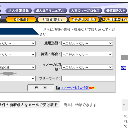
さらに地域や業種・職種などで絞り込んでくだ
さい
雇用形態：
待遇・都合：
イメージの種
：
類
：
フリーワード
イメージ付求人情報
- 簡単に登録できます
の
れ
で