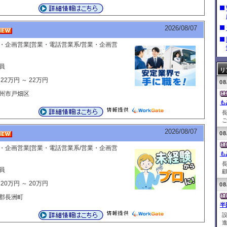
2026/08/07
・企画営業[営業・電話営業系/営業・企画営
員
リ
22万円 ～ 22万円
08
州市戸畑区
も
ご
2026/08/07
08
・企画営業[営業・電話営業系/営業・企画営
も
員
顧
20万円 ～ 20万円
08
郡長洲町
半
進