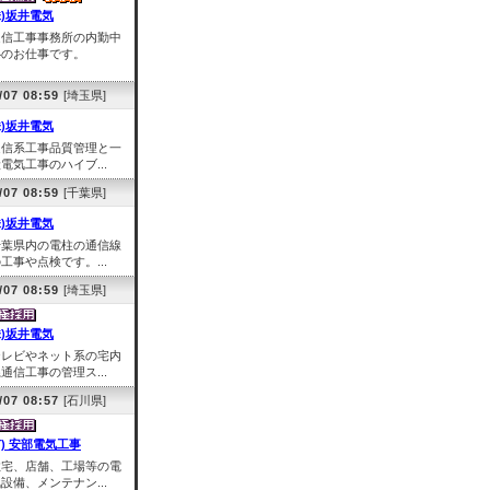
株)坂井電気
通信工事事務所の内勤中
心のお仕事です。
/07 08:59
[埼玉県]
株)坂井電気
通信系工事品質管理と一
電気工事のハイブ...
/07 08:59
[千葉県]
株)坂井電気
千葉県内の電柱の通信線
工事や点検です。...
/07 08:59
[埼玉県]
株)坂井電気
テレビやネット系の宅内
通信工事の管理ス...
/07 08:57
[石川県]
有) 安部電気工事
住宅、店舗、工場等の電
設備、メンテナン...