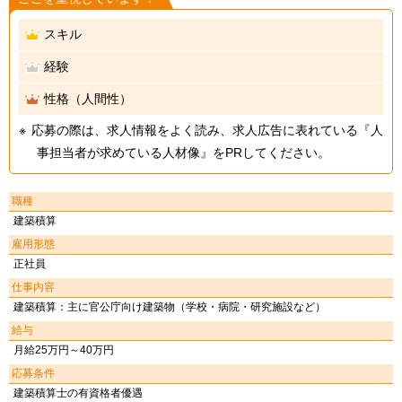
スキル
経験
性格（人間性）
応募の際は、求人情報をよく読み、求人広告に表れている『人
事担当者が求めている人材像』をPRしてください。
職種
建築積算
雇用形態
正社員
仕事内容
建築積算：主に官公庁向け建築物（学校・病院・研究施設など）
給与
月給25万円～40万円
応募条件
建築積算士の有資格者優遇