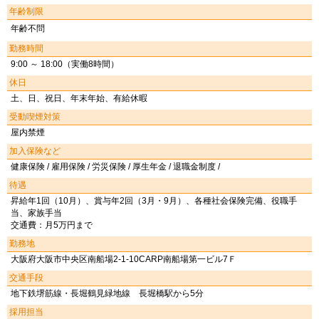
年齢制限
年齢不問
勤務時間
9:00 ～ 18:00（実働8時間）
休日
土、日、祝日、年末年始、有給休暇
受動喫煙対策
屋内禁煙
加入保険など
健康保険 / 雇用保険 / 労災保険 / 厚生年金 / 退職金制度 /
待遇
昇給年1回（10月）、賞与年2回（3月・9月）、各種社会保険完備、役職手
当、家族手当
交通費：月5万円まで
勤務地
大阪府大阪市中央区南船場2-1-10CARP南船場第一ビル7Ｆ
交通手段
地下鉄堺筋線・長堀鶴見緑地線 長堀橋駅から5分
採用担当