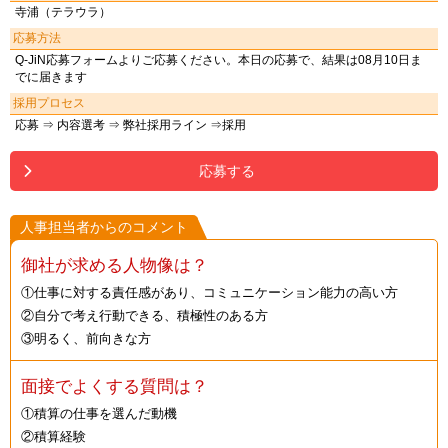
寺浦（テラウラ）
応募方法
Q-JiN応募フォームよりご応募ください。本日の応募で、結果は08月10日ま
でに届きます
採用プロセス
応募 ⇒ 内容選考 ⇒ 弊社採用ライン ⇒採用
応募する
人事担当者からのコメント
御社が求める人物像は？
①仕事に対する責任感があり、コミュニケーション能力の高い方
②自分で考え行動できる、積極性のある方
③明るく、前向きな方
面接でよくする質問は？
①積算の仕事を選んだ動機
②積算経験