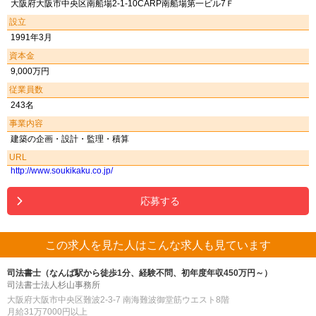
大阪府大阪市中央区南船場2-1-10CARP南船場第一ビル7Ｆ
設立
1991年3月
資本金
9,000万円
従業員数
243名
事業内容
建築の企画・設計・監理・積算
URL
http://www.soukikaku.co.jp/
応募する
この求人を見た人はこんな求人も見ています
司法書士（なんば駅から徒歩1分、経験不問、初年度年収450万円～）
司法書士法人杉山事務所
大阪府大阪市中央区難波2-3-7 南海難波御堂筋ウエスト8階
月給31万7000円以上