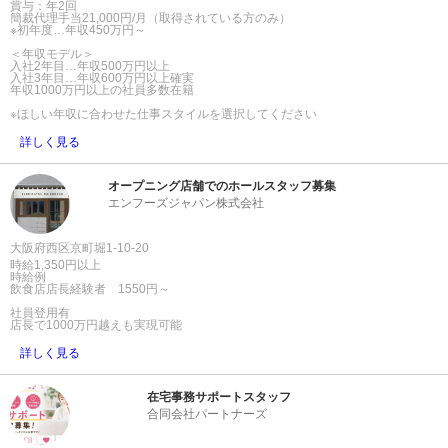
賞与：年2回
簡裁代理手当21,000円/月（取得されている方のみ）
※初年度…年収450万円～
＜年収モデル＞
入社2年目…年収500万円以上
入社3年目…年収600万円以上確実
年収1000万円以上の社員多数在籍
※ほしい年収に合わせた仕事スタイルを選択してください
詳しく見る
オープニング店舗でのホールスタッフ募集
エンフーズジャパン株式会社
大阪府西区京町堀1-10-20
時給1,350円以上
時給例
飲食店店長経験者 1550円～
社員登用有
店長で1000万円越えも実現可能
詳しく見る
在宅事務サポートスタッフ
合同会社パートナーズ