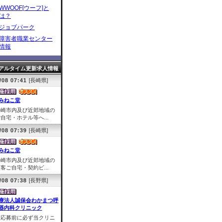
WWOOF[ウーフ]と
は？
ジョブパーク
障害者職業センター
情報
アルタイム更新求人情報
/08 07:41
[長崎県]
みねこ堂
長崎市内及び近郊地域の
自宅・ホテル等へ...
/08 07:39
[長崎県]
みねこ堂
長崎市内及び近郊地域の
客ご自宅・契約ビ...
/08 07:38
[長野県]
療法人誠保会わかまつ呼
器内科クリニック
※応募前に必ず当クリニ