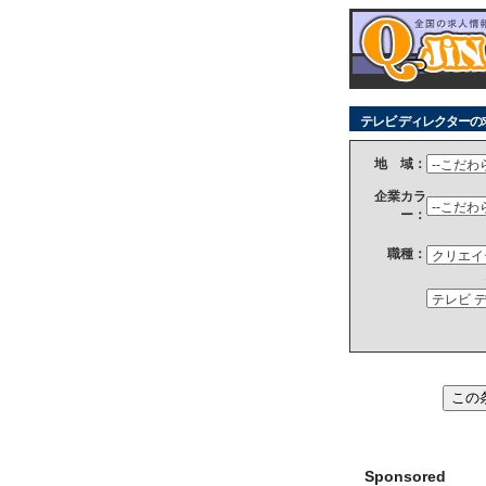
テレビ ディレクターの
地 域：
企業カラ
ー：
職種：