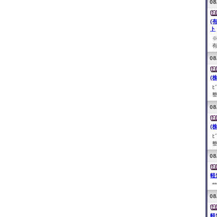
08
(
ト
有
08
(
ﾋ
整
08
(
ﾋ
整
08
軽
**
08
軽