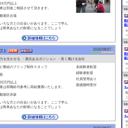
ッ
24万円以上
者は別途ご相談させて頂きます。
08
都港区台場
医
いろな方との出会いがあります。ここで学ん
吸
は将来あなたの財産になることでしょう
ッ
08
2026/08/07
フト
医
吸
力を生かせる
・責任あるポジション
・長く働ける会社
ビ番組のフリップ制作スタッフ
未経験者歓迎
ッ
経験者歓迎
員
08
社員登用あり
20万円以上
面接随時受付
者は前職給与参考に高給優遇いたします。
も
都港区赤坂
ご
いろな方との出会いがあります。ここで学ん
08
は将来あなたの財産になることでしょう
も
て