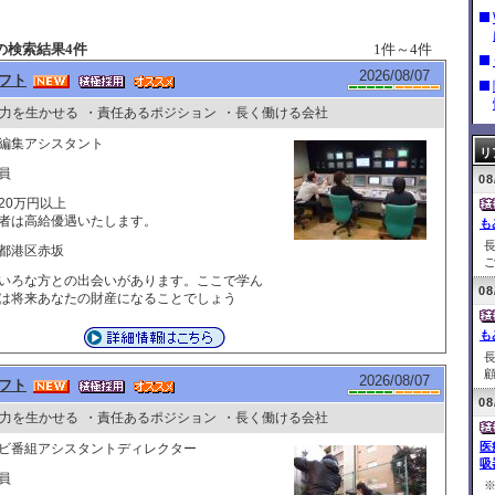
の検索結果4件
1件～4件
2026/08/07
フト
力を生かせる
・責任あるポジション
・長く働ける会社
編集アシスタント
リ
員
08
20万円以上
者は高給優遇いたします。
も
都港区赤坂
ご
いろな方との出会いがあります。ここで学ん
08
は将来あなたの財産になることでしょう
も
顧
2026/08/07
フト
08
力を生かせる
・責任あるポジション
・長く働ける会社
医
ビ番組アシスタントディレクター
吸
員