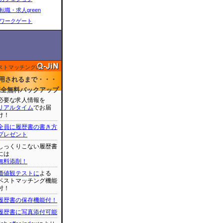
転職・求人green
ワークゲート
ストマッチングの
用されるまで・・・
完全無料バックアップ
必要な求人情報を
リアルタイム
でお届
け！
全員に履歴書の書き方
プレゼント
しっくりこない履歴書
には
無料添削！
価値観テストに
よる
ベストマッチング機能
付！
履歴書の保存機能付！
履歴書に写真添付可能