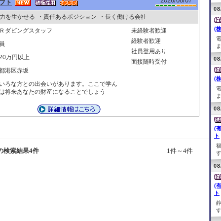
2026/08/07
フト
08
力を生かせる
・責任あるポジション
・長く働ける会社
(株
Ｒダビングスタッフ
未経験者歓迎
経験者歓迎
員
ま
社員登用あり
20万円以上
08
面接随時受付
都港区赤坂
(株
いろな方との出会いがあります。ここで学ん
は将来あなたの財産になることでしょう
ま
08
(
ト
の検索結果4件
1件～4件
す
08
(
ト
す