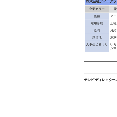
株式会社ディークラ
企業カラー
・能
職種
ＶＴ
雇用形態
正社
給与
月給
勤務地
東京
人事担当者より
いろ
だ事
テレビ ディレクター