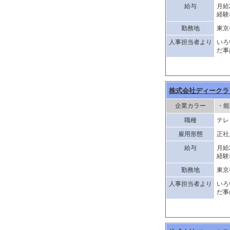
給与
月給
経験
勤務地
東京
人事担当者より
いろ
だ事
株式会社ディークラ
企業カラー
・能
職種
テレ
雇用形態
正社
給与
月給
経験
勤務地
東京
人事担当者より
いろ
だ事