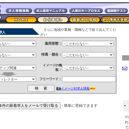
さらに地域や業種・職種などで絞り込んでくだ
求人
さい
雇用形態：
待遇・都合：
イメージの種
：
類
：
フリーワード
イメージ付求人情報
- 簡単に登録できます
の
れ
で