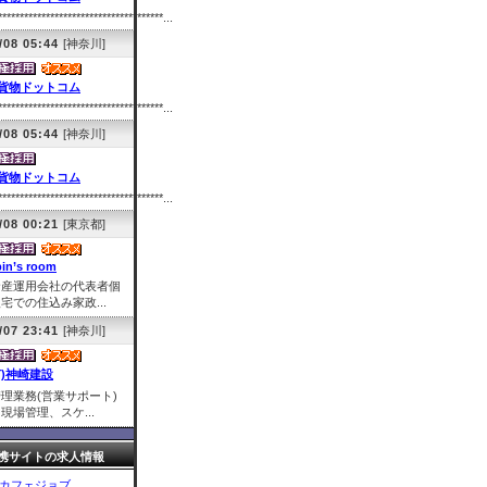
**************************************...
/08 05:44
[神奈川]
貨物ドットコム
**************************************...
/08 05:44
[神奈川]
貨物ドットコム
**************************************...
/08 00:21
[東京都]
pin’s room
資産運用会社の代表者個
宅での住込み家政...
/07 23:41
[神奈川]
有)神崎建設
理業務(営業サポート)
場管理、スケ...
携サイトの求人情報
カフェジョブ