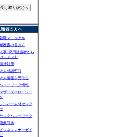
就職マニュアル
履歴書の書き方
人事･採用担当者から
のコメント
面接対策
求人相談窓口
求人情報を受取る
ハローワーク情報
マザーズハローワー
ク
シルバー人材センタ
ー
ヤングハローワーク
職業辞典
ビジネスマナーガイ
ド