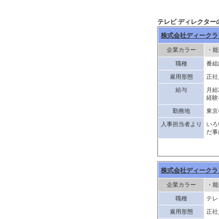
テレビ ディレクター
株式会社ディークラ
企業カラー
・能
職種
番組
雇用形態
正社
給与
月給
経験
勤務地
東京
人事担当者より
いろ
だ事
株式会社ディークラ
企業カラー
・能
職種
テレ
雇用形態
正社