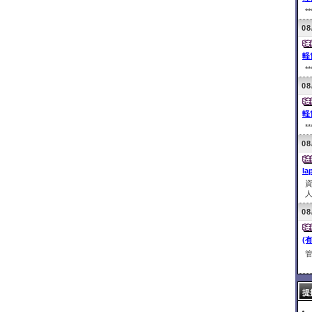
**
08
軽
**
08
軽
**
08
la
人
08
(
管
現
提