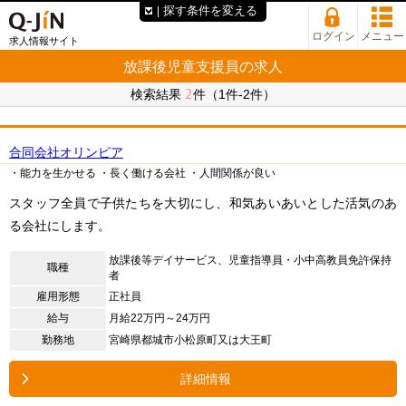
探す条件を変える
ログイン
メニュー
求人情報サイト
放課後児童支援員の求人
2
検索結果
件（1件-2件）
合同会社オリンピア
・能力を生かせる
・長く働ける会社
・人間関係が良い
スタッフ全員で子供たちを大切にし、和気あいあいとした活気のあ
る会社にします。
放課後等デイサービス、児童指導員・小中高教員免許保持
職種
者
雇用形態
正社員
給与
月給22万円～24万円
勤務地
宮崎県都城市小松原町又は大王町
詳細情報