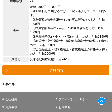
雇用形態
パート
時給1,300円～2,000円
送迎運転して頂ける方は、下記時給よりプラス100円で
す。
①無資格だが放課後デイの仕事に興味のある方 時給
1200円
②児童福祉事業で2年以上の勤務経験がある方 時給
給与
1300円
③教員免許(幼・小・中・高)をお持ちの方 時給1350円
④保育士・社会福祉士、精神保健福祉士の資格をお持ち
の方 時給1350円
⑤言語聴覚士・理学療法士・作業療法士の資格をお持ち
の方 時給2000円
勤務地
兵庫県尼崎市次屋1丁目24-17
詳細情報
1件-2件
会社概要
プライバシーポリシー
免責事項
お問合せ