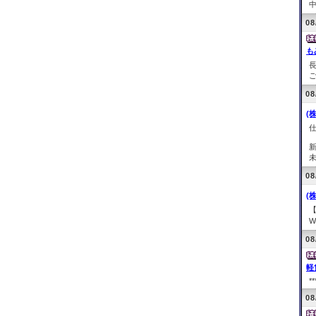
中
08
も
ご
08
(株
未
08
(
W
08
軽
**
08