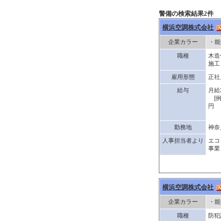
警備の検索結果2件
横浜空調株式会社
企業カラー
・能
職種
木造
施工
雇用形態
正社
給与
月給
[例
勤務地
神奈
人事担当者より
エコ
事業
横浜空調株式会社
企業カラー
・能
職種
防