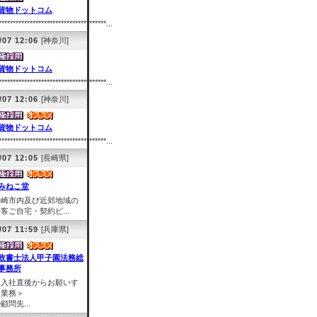
貨物ドットコム
**************************************...
/07 12:06
[神奈川]
貨物ドットコム
**************************************...
/07 12:06
[神奈川]
貨物ドットコム
**************************************...
/07 12:05
[長崎県]
みねこ堂
長崎市内及び近郊地域の
客ご自宅・契約ビ...
/07 11:59
[兵庫県]
政書士法人甲子園法務総
事務所
＜入社直後からお願いす
る業務＞
顧問先...