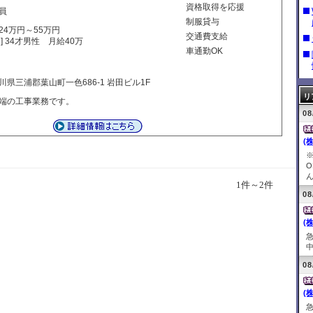
資格取得を応援
員
制服貸与
24万円～55万円
交通費支給
] 34才男性 月給40万
車通勤OK
円
川県三浦郡葉山町一色686-1 岩田ビル1F
リ
端の工事業務です。
08
(
ん
1件～2件
08
(
中
08
(