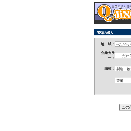
警備の求人
地 域：
企業カラ
ー：
職種：