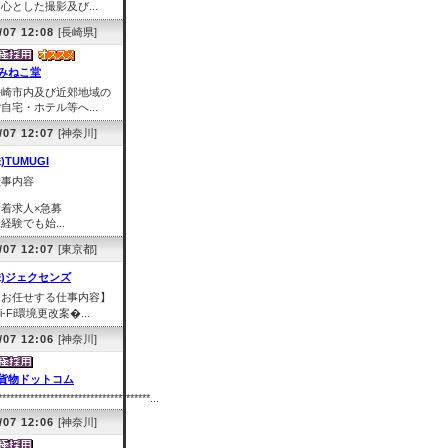
心とした撮影及び...
/07 12:08
[長崎県]
みねこ堂
長崎市内及び近郊地域の
自宅・ホテル等へ...
/07 12:07
[神奈川]
)TUMUGI
仕事内容
新着求人×急募
経験でも始...
/07 12:07
[東京都]
株)ジェクセンズ
【お任せする仕事内容】
i-Fi環境更改案�...
/07 12:06
[神奈川]
貨物ドットコム
**************************************...
/07 12:06
[神奈川]