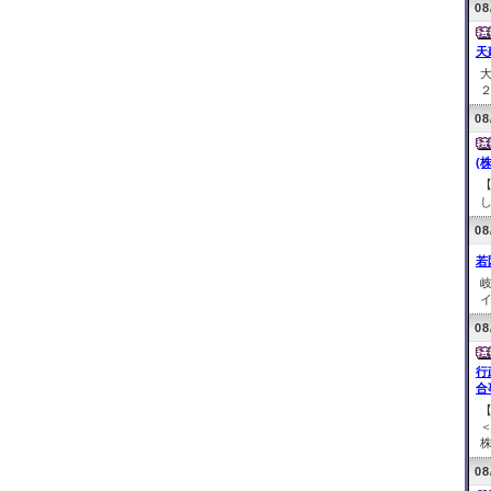
08
天
２
08
(
【
し
08
若
イ
08
行
合
株
08