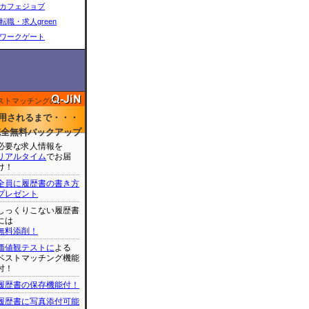
カフェジョブ
転職・求人green
ワークゲート
ストマッチングの
用されるまで・・・
完全無料バックアップ
必要な求人情報を
リアルタイム
でお届
け！
全員に履歴書の書き方
プレゼント
しっくりこない履歴書
には
無料添削！
価値観テストに
よる
ベストマッチング機能
付！
履歴書の保存機能付！
履歴書に写真添付可能