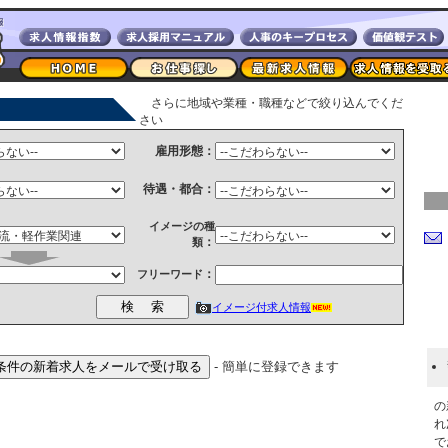
さらに地域や業種・職種などで絞り込んでくだ
さい
雇用形態：
待遇・都合：
イメージの種
：
類
：
フリーワード
イメージ付求人情報
- 簡単に登録できます
の
れ
で