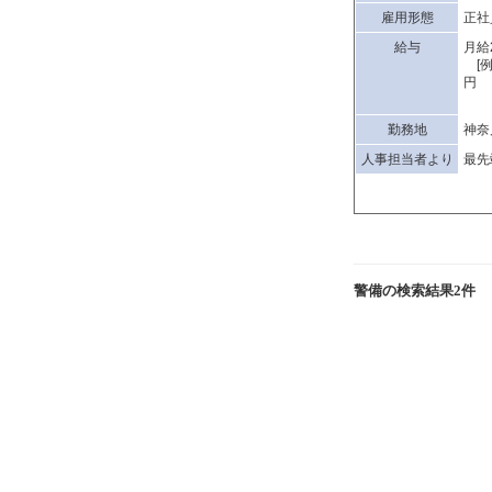
雇用形態
正社
給与
月給
[例
勤務地
神奈
人事担当者より
最先
警備の検索結果2件