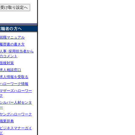
就職マニュアル
履歴書の書き方
人事･採用担当者から
のコメント
面接対策
求人相談窓口
求人情報を受取る
ハローワーク情報
マザーズハローワー
ク
シルバー人材センタ
ー
ヤングハローワーク
職業辞典
ビジネスマナーガイ
ド