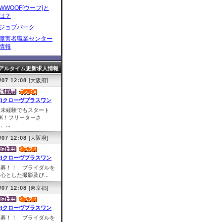
WWOOF[ウーフ]と
は？
ジョブパーク
障害者職業センター
情報
アルタイム更新求人情報
/07 12:08
[大阪府]
株)クローヴプラスワン
※未経験でもスタート
OK！フリーターさ
、...
/07 12:08
[大阪府]
株)クローヴプラスワン
急募！！ ブライダルを
心とした撮影及び...
/07 12:08
[東京都]
株)クローヴプラスワン
急募！！ ブライダルを