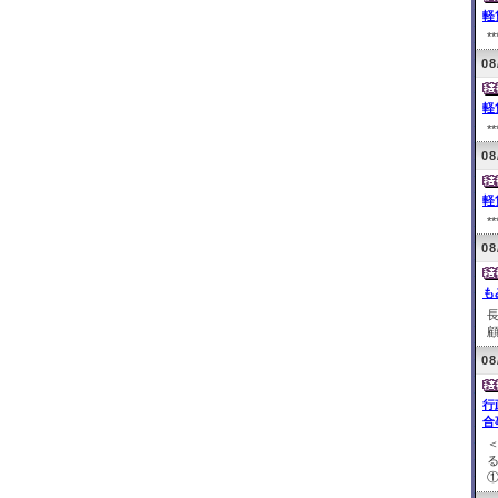
軽
**
08
軽
**
08
軽
**
08
も
顧
08
行
合
①