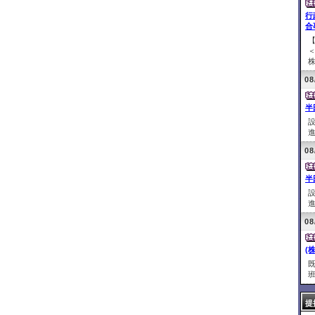
行
合
株
08
半
進
08
半
進
08
(
班
提