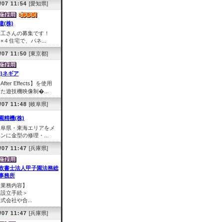
/07 11:54
[愛知県]
建(株)
大工さんの募集です！
×４住宅で、パネ...
/07 11:50
[東京都]
株)ネギア
After Effects】を使用
た遊技機映像制�...
/07 11:48
[岐阜県]
園精機(株)
岐阜県・東海エリアをメ
ンに金型の修理・...
/07 11:47
[兵庫県]
政書士法人甲子園法務総
事務所
【業務内容】
＜設立手続＞
式会社や合...
/07 11:47
[兵庫県]