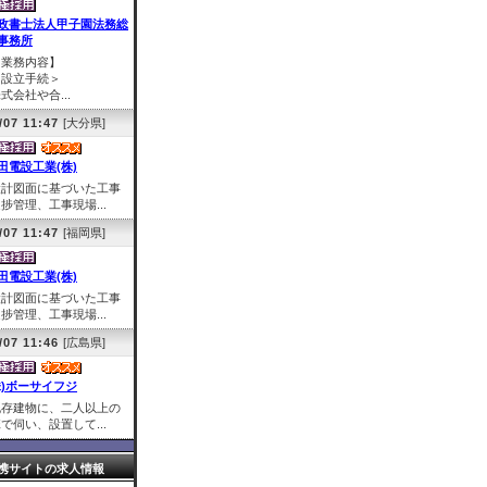
政書士法人甲子園法務総
事務所
【業務内容】
＜設立手続＞
式会社や合...
/07 11:47
[大分県]
田電設工業(株)
設計図面に基づいた工事
捗管理、工事現場...
/07 11:47
[福岡県]
田電設工業(株)
設計図面に基づいた工事
捗管理、工事現場...
/07 11:46
[広島県]
株)ボーサイフジ
既存建物に、二人以上の
で伺い、設置して...
携サイトの求人情報