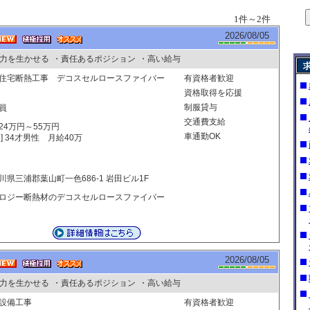
1件～2件
2026/08/05
力を生かせる
・責任あるポジション
・高い給与
住宅断熱工事 デコスセルロースファイバー
有資格者歓迎
資格取得を応援
制服貸与
員
交通費支給
24万円～55万円
車通勤OK
] 34才男性 月給40万
円
川県三浦郡葉山町一色686-1 岩田ビル1F
ロジー断熱材のデコスセルロースファイバー
2026/08/05
力を生かせる
・責任あるポジション
・高い給与
犯設備工事
有資格者歓迎