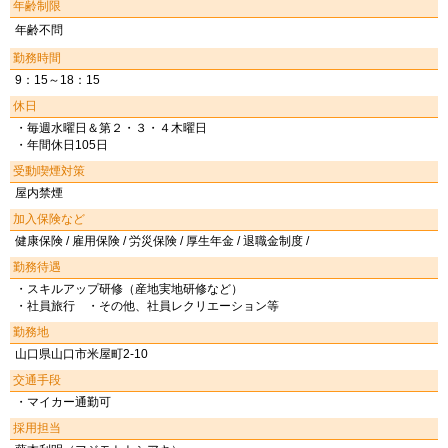
年齢制限
年齢不問
勤務時間
9：15～18：15
休日
・毎週水曜日＆第２・３・４木曜日
・年間休日105日
受動喫煙対策
屋内禁煙
加入保険など
健康保険 / 雇用保険 / 労災保険 / 厚生年金 / 退職金制度 /
勤務待遇
・スキルアップ研修（産地実地研修など）
・社員旅行 ・その他、社員レクリエーション等
勤務地
山口県山口市米屋町2-10
交通手段
・マイカー通勤可
採用担当