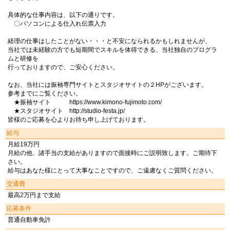
具体的な仕事内容は、以下の通りです。
〇パソコンによる仕入れ伝票入力
経理の仕事はしたことがない・・・と不安になられるかもしれませんが、
当社では未経験の方でも短期間でスキルを体得できる、当社独自のプログラ
ムと研修を
行っておりますので、ご安心ください。
なお、当社には振袖専門サイトとスタジオサイトの２HPがございます。
参考までにご覧ください。
★振袖サイト https://www.kimono-fujimoto.com/
★スタジオサイト http://studio-festa.jp/
皆様のご応募を心よりお待ち申し上げております。
給与
月給19万円
月給の他、諸手当の支給がありますので面接時にご説明致します。ご期待下
さい。
給与はあなた様にとって大事なことですので、ご遠慮なくご質問ください。
交通費
最高2万円まで支給
応募条件
普通自動車免許