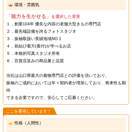
環境・雰囲気
「能力を生かせる」
を選択した背景
１．創業104年 優良な内容の老舗大型きもの専門店
２．最先端設備を誇るフォトスタジオ
３．振袖取扱い実績地域NO.1
４．前結び着方(着付)が学べるお店
５．本格的写真スタジオ所有
６．百貨店並みの商品量と品質
当社は山口県最大の着物専門店との評価を頂いており、
振袖のご成約においては年々契約者が増加しており、将来性も期
待
できる企業ですので、安心してご応募ください。
ここを重視しています！
性格（人間性）