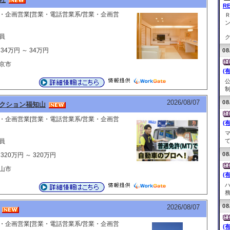
R
・企画営業[営業・電話営業系/営業・企画営
員
ク
34万円 ～ 34万円
08
京市
(
制
2026/08/07
08
クション福知山
・企画営業[営業・電話営業系/営業・企画営
(
員
て
08
320万円 ～ 320万円
山市
(
務
08
2026/08/07
・企画営業[営業・電話営業系/営業・企画営
(