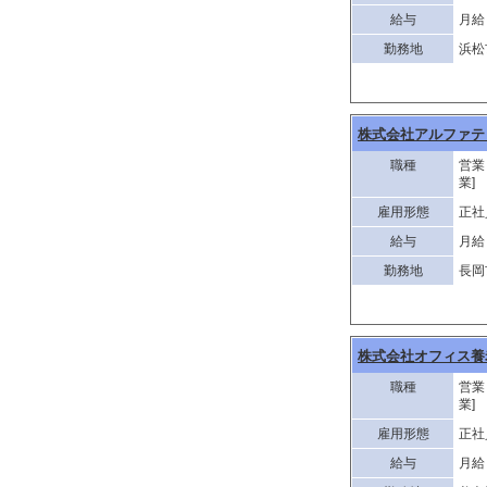
給与
月給 
勤務地
浜松
株式会社アルファテ
職種
営業
業]
雇用形態
正社
給与
月給 
勤務地
長岡
株式会社オフィス養
職種
営業
業]
雇用形態
正社
給与
月給 