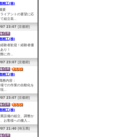
都精工(株)
概要
クライアントの要望に応
て組立装...
/07 23:07
[京都府]
都精工(株)
未経験者歓迎！経験者優
遇あり！
際に作...
/07 23:07
[京都府]
都精工(株)
■職務内容：
工場での作業の自動化を
現...
/07 23:07
[京都府]
都精工(株)
産業設備の組立、調整か
、お客様への搬入...
/07 21:40
[埼玉県]