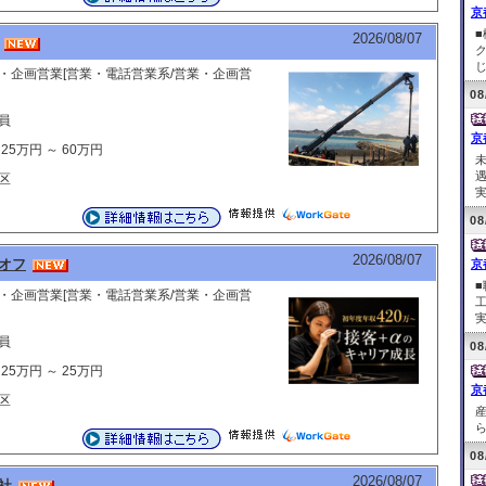
京
■
2026/08/07
じ
・企画営業[営業・電話営業系/営業・企画営
08
員
京
25万円 ～ 60万円
区
実
08
2026/08/07
ドオフ
京
・企画営業[営業・電話営業系/営業・企画営
実
員
08
25万円 ～ 25万円
京
区
ら
08
2026/08/07
社