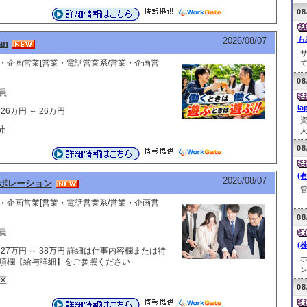
08
も
2026/08/07
an
・企画営業[営業・電話営業系/営業・企画営
て
08
員
la
26万円 ～ 26万円
市
人
08
(
2026/08/07
ポレーション
管
現
・企画営業[営業・電話営業系/営業・企画営
08
員
(
 27万円 ～ 38万円 詳細は仕事内容欄または特
ホ
項欄【給与詳細】をご参照ください
ン
区
08