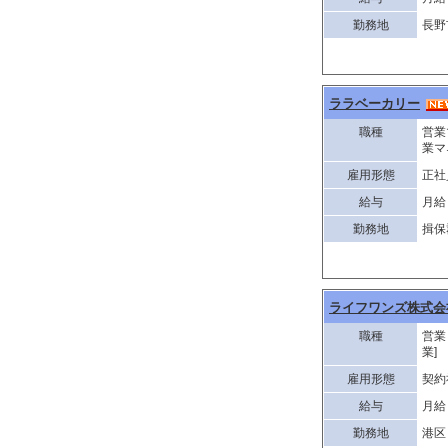
勤務地
長野
ララベーカリー
職種
営業
業マ
雇用形態
正社
給与
月給 
勤務地
揖保
ライフワンズ株式会
職種
営業
業]
雇用形態
契約
給与
月給 
勤務地
港区