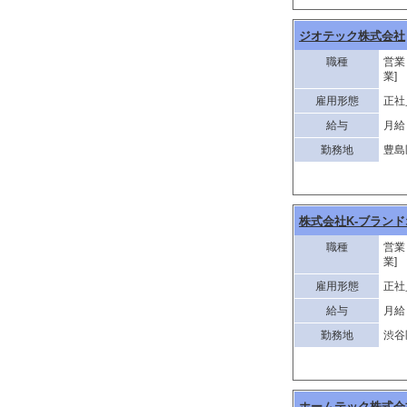
ジオテック株式会社
職種
営業
業]
雇用形態
正社
給与
月給 
勤務地
豊島
株式会社K-ブラン
職種
営業
業]
雇用形態
正社
給与
月給 
勤務地
渋谷
ホームテック株式会