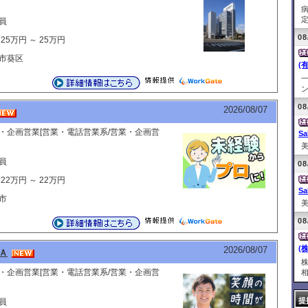
定
員
08
25万円 ～ 25万円
市葵区
(
ン
08
2026/08/07
・企画営業[営業・電話営業系/営業・企画営
Sa
美
員
08
22万円 ～ 22万円
Sa
市
美
08
(
2026/08/07
Ａ
・企画営業[営業・電話営業系/営業・企画営
相
提
員