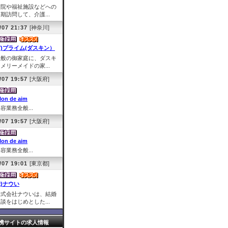
病院や福祉施設などへの
期訪問して、介護...
/07 21:37
[神奈川]
有)プライム(ダスキン）
一般の御家庭に、ダスキ
メリーメイドの家...
/07 19:57
[大阪府]
lon de aim
容業務全般...
/07 19:57
[大阪府]
lon de aim
容業務全般...
/07 19:01
[東京都]
株)ナウい
株式会社ナウいは、結婚
談をはじめとした...
携サイトの求人情報