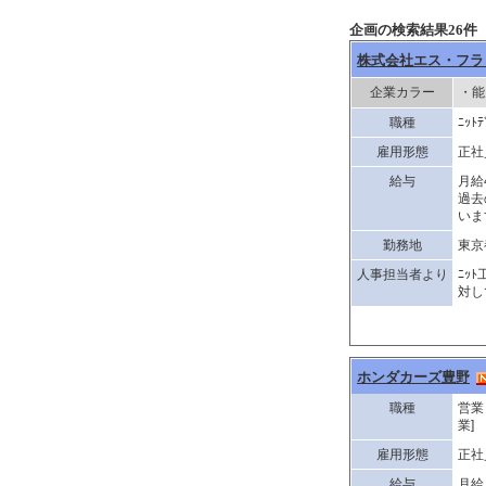
企画の検索結果26件
株式会社エス・フラ
企業カラー
・能
職種
ﾆｯﾄ
雇用形態
正社
給与
月給
過去
いま
勤務地
東京
人事担当者より
ﾆｯ
対し
ホンダカーズ豊野
職種
営業
業]
雇用形態
正社
給与
月給