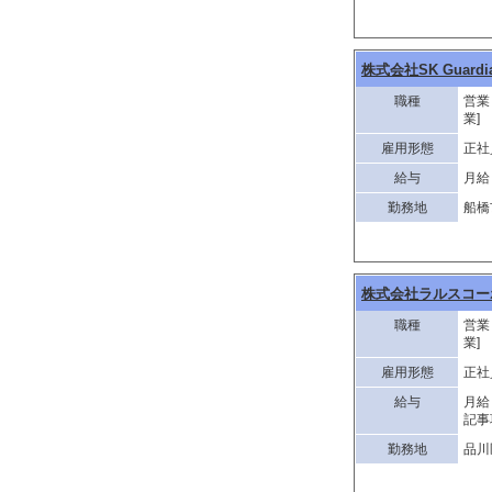
株式会社SK Guardi
職種
営業
業]
雇用形態
正社
給与
月給 
勤務地
船橋
株式会社ラルスコー
職種
営業
業]
雇用形態
正社
給与
月給
記事
勤務地
品川