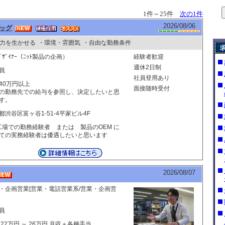
1件～25件
次の1件
2026/08/06
ッグ
力を生かせる
・環境・雰囲気
・自由な勤務条件
ﾃﾞｻﾞｲﾅｰ（ﾆｯﾄ製品の企画）
経験者歓迎
週休2日制
員
社員登用あり
40万円以上
面接随時受付
の勤務先での給与を参照し、決定したいと思
す。
都渋谷区富ヶ谷1-51-4平家ビル4F
ﾄ工場での勤務経験者 または 製品のOEM に
ての実務経験者は優遇したいと思います
2026/08/07
・企画営業[営業・電話営業系/営業・企画営
員
 22万円 ～ 26万円 月収＋各種手当