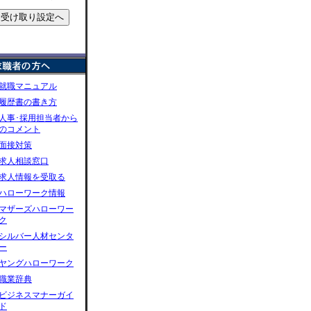
就職マニュアル
履歴書の書き方
人事･採用担当者から
のコメント
面接対策
求人相談窓口
求人情報を受取る
ハローワーク情報
マザーズハローワー
ク
シルバー人材センタ
ー
ヤングハローワーク
職業辞典
ビジネスマナーガイ
ド