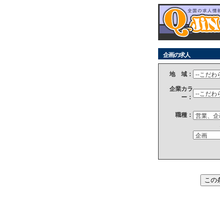
企画の求人
地 域：
企業カラ
ー：
職種：