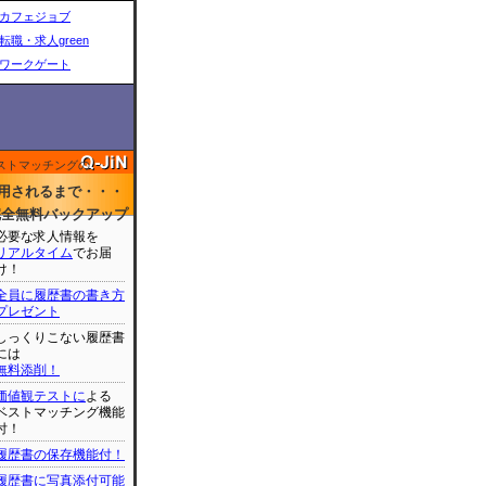
カフェジョブ
転職・求人green
ワークゲート
ストマッチングの
用されるまで・・・
完全無料バックアップ
必要な求人情報を
リアルタイム
でお届
け！
全員に履歴書の書き方
プレゼント
しっくりこない履歴書
には
無料添削！
価値観テストに
よる
ベストマッチング機能
付！
履歴書の保存機能付！
履歴書に写真添付可能