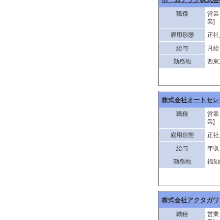
職種
営業
業]
雇用形態
正社
給与
月給 
勤務地
西東
株式会社オートセレ
職種
営業
業]
雇用形態
正社
給与
年収 
勤務地
福知
株式会社アクタガワ
職種
営業