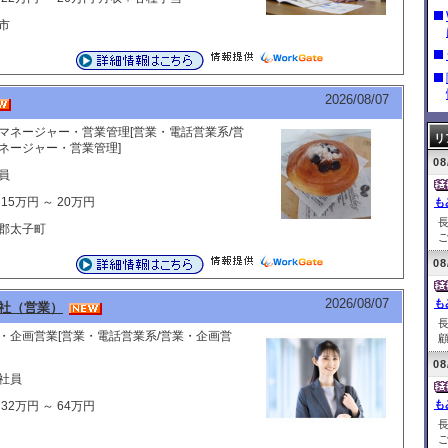
市
2026/08/07
マネージャー・営業管理[営業・電話営業系/営
リ
ネージャー・営業管理]
08
員
15万円 ～ 20万円
も
郡太子町
ご
08
2026/08/07
も
社（営業）
・企画営業[営業・電話営業系/営業・企画営
顧
08
社員
も
32万円 ～ 64万円
ご