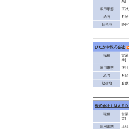
業]
雇用形態
正社
給与
月給 
勤務地
静岡
ひだかや株式会社
職種
営業
業]
雇用形態
正社
給与
月給 
勤務地
倉敷
株式会社ＩＭＡＥＤ
職種
営業
業]
雇用形態
正社