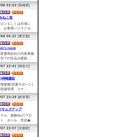
/08 03:53
[長崎県]
みねこ堂
サロンもしくは出張に
、お客様へリラクゼ...
/08 00:21
[東京都]
pin’s room
資産運用会社の代表者個
宅での住込み家政...
/07 23:41
[神奈川]
有)神崎建設
理業務(営業サポート)
場管理、スケ...
/07 23:29
[岐阜県]
株)サムズアップ
テル、旅館etcのフロ
ト、ホール、売店�...
/07 23:07
[京都府]