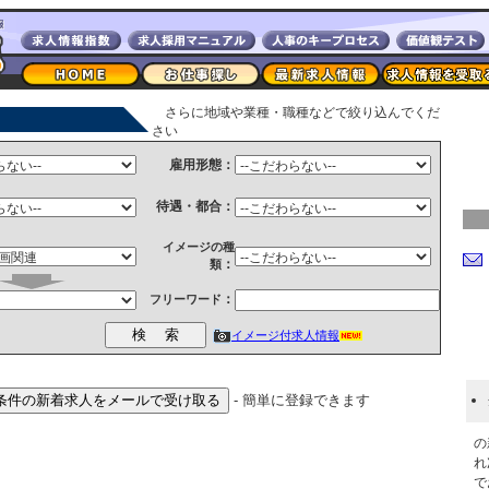
さらに地域や業種・職種などで絞り込んでくだ
さい
雇用形態：
待遇・都合：
イメージの種
：
類
：
フリーワード
イメージ付求人情報
- 簡単に登録できます
の
れ
で