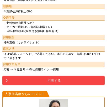
健康保険 / 雇用保険 / 労災保険 / 厚生年金 /
勤務地
千葉県松戸市秋山68-5
交通手段
・北総線秋山駅徒歩3分
・マイカー通勤OK（無料駐車場有り）
・自転車通勤OK(屋根付き無料駐輪場有り)
採用担当
櫻井直樹（サクライナオキ）
応募方法
Q-JiN応募フォームよりご応募ください。本日の応募で、結果は08月12日ま
でに届きます
採用プロセス
応募 ⇒ 内容選考 ⇒ 弊社採用ライン ⇒採用
応募する
人事担当者からのコメント