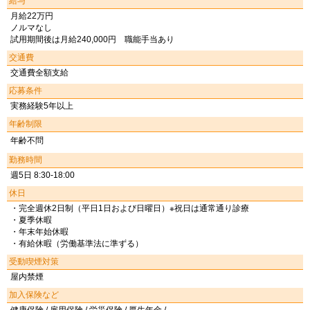
給与
月給22万円
ノルマなし
試用期間後は月給240,000円 職能手当あり
交通費
交通費全額支給
応募条件
実務経験5年以上
年齢制限
年齢不問
勤務時間
週5日 8:30-18:00
休日
・完全週休2日制（平日1日および日曜日）※祝日は通常通り診療
・夏季休暇
・年末年始休暇
・有給休暇（労働基準法に準ずる）
受動喫煙対策
屋内禁煙
加入保険など