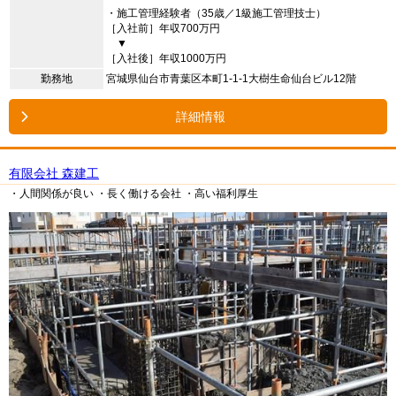
・施工管理経験者（35歳／1級施工管理技士）
［入社前］年収700万円
▼
［入社後］年収1000万円
勤務地
宮城県仙台市青葉区本町1-1-1大樹生命仙台ビル12階
詳細情報
有限会社 森建工
・人間関係が良い
・長く働ける会社
・高い福利厚生