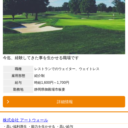
今迄、経験してきた事を生かせる職場です
職種
レストランでのウェイター、ウェイトレス
雇用形態
紹介制
給与
時給1,600円～1,700円
勤務地
静岡県御殿場市板妻
詳細情報
株式会社 アートウォール
・高い福利厚生
・能力を生かせる
・高い給与