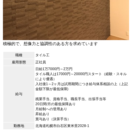
積極的で、想像力と協調性のある方を求めています
職種
タイル工
雇用形態
正社員
日給1万7000円～2万円
タイル職人は17000円～20000円スタート（経験・スキル
により優遇）
入社後1～2ヶ月は試用期間につき給与体系相談の上（上記
金額下限が最低保障)
給与
残業手当、資格手当、職長手当、出張手当等
20日間/月の最低保障あり
月給制への登用あり
昇給あり
賞与あり（決算手当）
勤務地
北海道札幌市白石区東米里2028-1