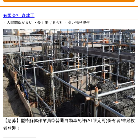
有限会社 森建工
・人間関係が良い
・長く働ける会社
・高い福利厚生
【急募】型枠解体作業員◎普通自動車免許(AT限定可)保有者/未経験
者歓迎！