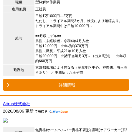
職種
型枠解体作業員
雇用形態
正社員
日給1万1000円～2万円
ただし、トライアル期間3カ月。状況により短縮あり。
トライアル期間中は日給10,000円～
==月収モデル==
給与
男性（未経験者）令和4年4月入社
日給12,000円 ☆年収約370万円
男性（職長）平成21年10月入社
日給20,000円 ☆諸手当毎月3万～（出来高別） ☆年収
約660万円
東京都現場により異なる（多摩地区中心、神奈川、埼玉各
勤務地
所あり） ／ 事務所：八王子市
詳細情報
Attrus株式会社
2026/08/06 更新
無資格(ホームヘルパー資格不要)[介護職(ケアワーカー)系/