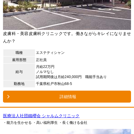
皮膚科・美容皮膚科クリニックです。働きながらキレイになりませ
んか？
職種
エステティシャン
雇用形態
正社員
月給22万円
給与
ノルマなし
試用期間後は月給240,000円 職能手当あり
勤務地
千葉県松戸市秋山68-5
詳細情報
医療法人社団鐵櫻会 シャルムクリニック
・能力を生かせる
・高い福利厚生
・長く働ける会社