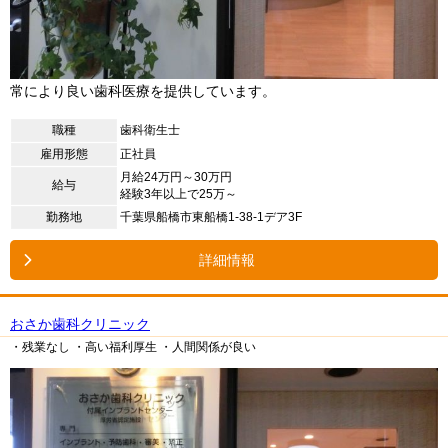
常により良い歯科医療を提供しています。
職種
歯科衛生士
雇用形態
正社員
月給24万円～30万円
給与
経験3年以上で25万～
勤務地
千葉県船橋市東船橋1-38-1デア3F
詳細情報
おさか歯科クリニック
・残業なし
・高い福利厚生
・人間関係が良い