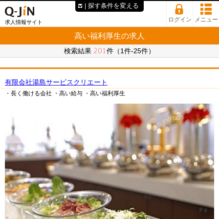
探す条件を変える
ログイン
メニュー
求人情報サイト
高い福利厚生の求人
201
検索結果
件（1件-25件）
有限会社湯島サービスクリエート
・長く働ける会社
・高い給与
・高い福利厚生