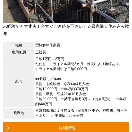
未経験でも大丈夫！今すぐご連絡を下さい！☆寮完備☆住み込み歓
迎
職種
型枠解体作業員
雇用形態
正社員
日給1万円～2万円
ただし、トライアル期間3カ月。状況により短縮あり。
トライアル期間中は日給9,000円～
==月収モデル==
給与
男性（未経験者）令和4年4月入社
日給12,000円 ☆年収約370万円
男性（職長）平成21年10月入社
日給20,000円 ☆諸手当毎月3万～（出来高別） ☆年収
約660万円
東京都現場により異なる（多摩地区中心、神奈川、埼玉各
勤務地
所あり） ／ 事務所：八王子市
詳細情報