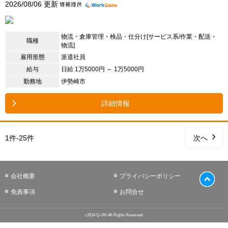
2026/08/06 更新
物流・倉庫管理・検品・仕分け[サービス系/作業・配送・
職種
物流]
雇用形態
派遣社員
給与
日給 1万5000円 ～ 1万5000円
勤務地
伊勢崎市
詳細情報
1件-25件
次へ
会社概要
プライバシーポリシー
免責事項
お問合せ
c2014 Q-JIN All Rights Reserved.