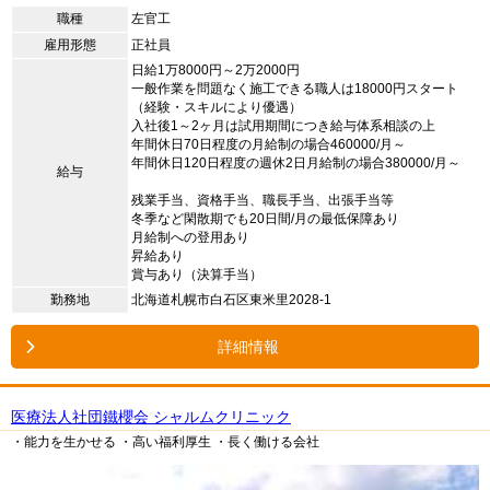
職種
左官工
雇用形態
正社員
日給1万8000円～2万2000円
一般作業を問題なく施工できる職人は18000円スタート
（経験・スキルにより優遇）
入社後1～2ヶ月は試用期間につき給与体系相談の上
年間休日70日程度の月給制の場合460000/月～
年間休日120日程度の週休2日月給制の場合380000/月～
給与
残業手当、資格手当、職長手当、出張手当等
冬季など閑散期でも20日間/月の最低保障あり
月給制への登用あり
昇給あり
賞与あり（決算手当）
勤務地
北海道札幌市白石区東米里2028-1
詳細情報
医療法人社団鐵櫻会 シャルムクリニック
・能力を生かせる
・高い福利厚生
・長く働ける会社