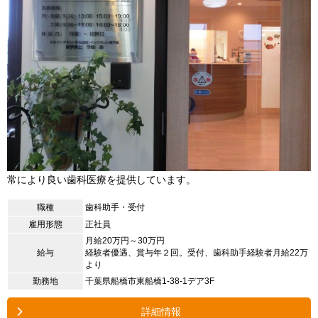
常により良い歯科医療を提供しています。
職種
歯科助手・受付
雇用形態
正社員
月給20万円～30万円
給与
経験者優遇、賞与年２回。受付、歯科助手経験者月給22万
より
勤務地
千葉県船橋市東船橋1-38-1デア3F
詳細情報