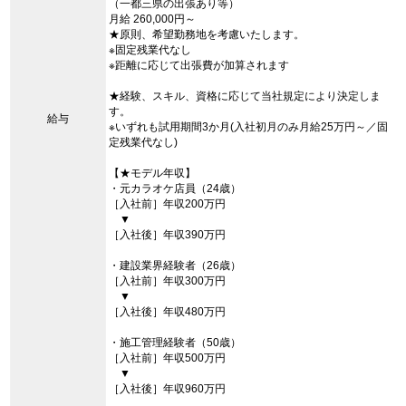
（一都三県の出張あり等）
月給 260,000円～
★原則、希望勤務地を考慮いたします。
※固定残業代なし
※距離に応じて出張費が加算されます
★経験、スキル、資格に応じて当社規定により決定しま
す。
給与
※いずれも試用期間3か月(入社初月のみ月給25万円～／固
定残業代なし)
【★モデル年収】
・元カラオケ店員（24歳）
［入社前］年収200万円
▼
［入社後］年収390万円
・建設業界経験者（26歳）
［入社前］年収300万円
▼
［入社後］年収480万円
・施工管理経験者（50歳）
［入社前］年収500万円
▼
［入社後］年収960万円