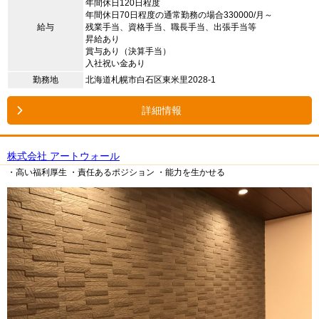
年間休日120日程度
年間休日70日程度の通常勤務の場合330000/月～
給与
残業手当、資格手当、職長手当、出張手当等
昇給あり
賞与あり（決算手当）
入社祝い金あり
勤務地
北海道札幌市白石区東米里2028-1
詳細情報
株式会社 アートウォール
・高い福利厚生
・責任あるポジション
・能力を生かせる