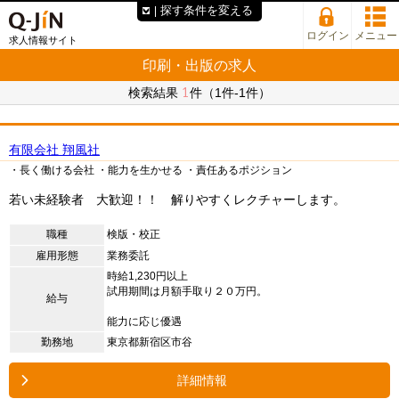
探す条件を変える
ログイン
メニュー
求人情報サイト
印刷・出版の求人
1
検索結果
件（1件-1件）
有限会社 翔風社
・長く働ける会社
・能力を生かせる
・責任あるポジション
若い未経験者 大歓迎！！ 解りやすくレクチャーします。
職種
検版・校正
雇用形態
業務委託
時給1,230円以上
試用期間は月額手取り２０万円。
給与
能力に応じ優遇
勤務地
東京都新宿区市谷
詳細情報