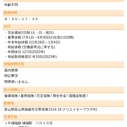
年齢不問
勤務時間
８：３０～１７：３０
休日
・完全週休2日制 (土・日・祝日)
・夏季休暇 (7月1日～9月30日の任意の3日間)
・年末年始休暇 (12月29日～1月4日)
・有給休暇 (労働基準法に準ずる)
・年間休日 127日(2022年)
・有給取得推奨日 年10日(2023年)
受動喫煙対策
屋内禁煙
特記事項
喫煙者いません。
加入保険など
健康保険 / 雇用保険 / 労災保険 / 厚生年金 / 退職金制度 /
勤務地
富山県富山県南砺市立野原東1514-18 クリエイタープラザA1
交通手段
ＪＲ城端線 城端駅 バス１０分