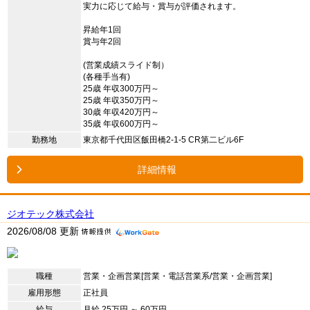
実力に応じて給与・賞与が評価されます。
昇給年1回
賞与年2回
(営業成績スライド制）
(各種手当有)
25歳 年収300万円～
25歳 年収350万円～
30歳 年収420万円～
35歳 年収600万円～
勤務地
東京都千代田区飯田橋2-1-5 CR第二ビル6F
詳細情報
ジオテック株式会社
2026/08/08 更新
職種
営業・企画営業[営業・電話営業系/営業・企画営業]
雇用形態
正社員
給与
月給 25万円 ～ 60万円