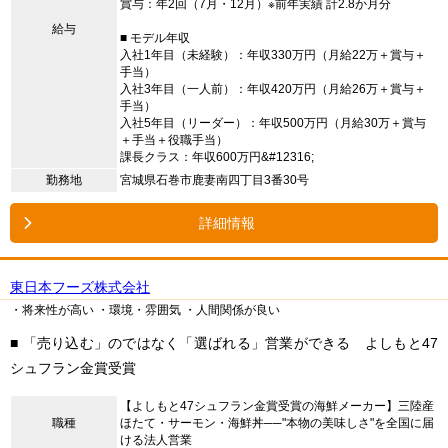
賞与：年2回（7月・12月）※前年実績 計2.8か月分
給与
■ モデル年収
入社1年目（未経験）：年収330万円（月給22万＋賞与＋
手当）
入社3年目（一人前）：年収420万円（月給26万＋賞与＋
手当）
入社5年目（リーダー）：年収500万円（月給30万＋賞与
＋手当＋役職手当）
課長クラス：年収600万円&#12316;
勤務地
宮城県石巻市鹿妻南四丁目3番30号
詳細情報
東日本フーズ株式会社
・将来性が高い
・環境・雰囲気
・人間関係が良い
■ 「売り込む」のではなく「選ばれる」営業ができる よしもと47
シュフラン金賞受賞
【よしもと47シュフラン金賞受賞の海鮮メーカー】三陸産
職種
ほたて・サーモン・海鮮丼──"本物の美味しさ"を全国に届
ける法人営業