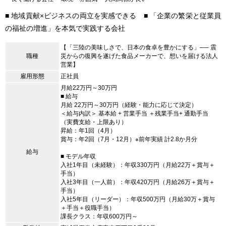
■ 地域貢献×ビジネスの両立を実感できる ■ 「企業の繁栄と従業員
の福祉の増進」を本気で実践する会社
【「三陸の美味しさで、日本の食卓を豊かにする」── 震
職種
災からの復興を遂げた食品メーカーで、想いを届ける法人
営業】
雇用形態
正社員
月給22万円～30万円
■ 給与
月給 22万円～30万円（経験・能力に応じて決定）
＜給与内訳＞ 基本給 + 営業手当 ＋残業手当+ 通勤手当
（実費支給・上限あり）
昇給：年1回（4月）
賞与：年2回（7月・12月）※前年実績 計2.8か月分
給与
■ モデル年収
入社1年目（未経験）：年収330万円（月給22万＋賞与＋
手当）
入社3年目（一人前）：年収420万円（月給26万＋賞与＋
手当）
入社5年目（リーダー）：年収500万円（月給30万＋賞与
＋手当＋役職手当）
課長クラス：年収600万円～