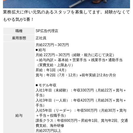
業務拡大に伴い元気のあるスタッフを募集してます。経験がなくて
もやる気が1番！
職種
SP広告代理店
雇用形態
正社員
月給22万円～30万円
■ 給与
月給 22万円～30万円（経験・能力に応じて決定）
＜給与内訳＞ 基本給 + 営業手当 ＋残業手当+ 通勤手当
（実費支給・上限あり）
昇給：年1回（4月）
賞与：年2回（7月・12月）※前年実績 計2.8か月分
■ モデル年収
入社1年目（未経験）：年収330万円（月給22万＋賞与＋
手当）
入社3年目（一人前）：年収420万円（月給26万＋賞与＋
手当）
入社5年目（リーダー）：年収500万円（月給30万＋賞与
給与
＋手当＋役職手当）
課長クラス：年収600万円～昇給年1回、賞与年2回、交通
費支給、海外研修
月給20万円以上