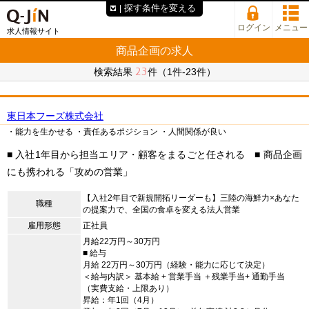
探す条件を変える
ログイン
メニュー
求人情報サイト
商品企画の求人
23
検索結果
件（1件-23件）
東日本フーズ株式会社
・能力を生かせる
・責任あるポジション
・人間関係が良い
■ 入社1年目から担当エリア・顧客をまるごと任される ■ 商品企画
にも携われる「攻めの営業」
【入社2年目で新規開拓リーダーも】三陸の海鮮力×あなた
職種
の提案力で、全国の食卓を変える法人営業
雇用形態
正社員
月給22万円～30万円
■ 給与
月給 22万円～30万円（経験・能力に応じて決定）
＜給与内訳＞ 基本給 + 営業手当 ＋残業手当+ 通勤手当
（実費支給・上限あり）
昇給：年1回（4月）