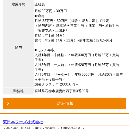
雇用形態
正社員
月給22万円～30万円
■ 給与
月給 22万円～30万円（経験・能力に応じて決定）
＜給与内訳＞ 基本給 + 営業手当 ＋残業手当+ 通勤手当
（実費支給・上限あり）
昇給：年1回（4月）
賞与：年2回（7月・12月）※前年実績 計2.8か月分
給与
■ モデル年収
入社1年目（未経験）：年収330万円（月給22万＋賞与＋
手当）
入社3年目（一人前）：年収420万円（月給26万＋賞与＋
手当）
入社5年目（リーダー）：年収500万円（月給30万＋賞与
＋手当＋役職手当）
課長クラス：年収600万円～
勤務地
宮城県石巻市鹿妻南四丁目3番30号
詳細情報
東日本フーズ株式会社
・長く働ける会社
・環境・雰囲気
・人間関係が良い