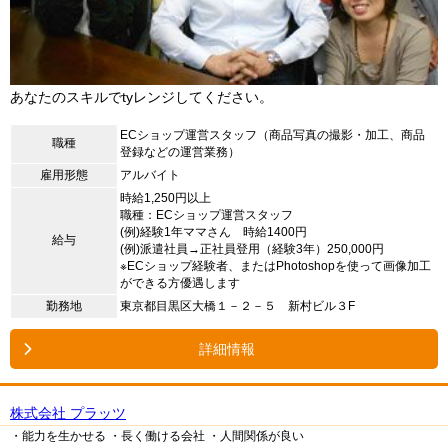
あなたのスキルでtyレンジしてください。
ECショップ運営スタッフ（商品写真の撮影・加工、商品
職種
登録などの運営業務）
雇用形態
アルバイト
時給1,250円以上
職種：ECショップ運営スタッフ
(例)経験1年ママさん 時給1400円
給与
(例)派遣社員→正社員登用（経験3年）250,000円
※ECショップ経験者、またはPhotoshopを使って画像加工
ができる方優遇します
勤務地
東京都目黒区大橋１－２－５ 新村ビル３F
詳細情報
株式会社 プラッツ
・能力を生かせる
・長く働ける会社
・人間関係が良い