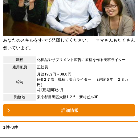
あなたのスキルをすべて発揮してください。 ママさんもたくさん
働いています。
職種
化粧品やサプリメント広告に原稿を作る美容ライター
雇用形態
正社員
月給19万円～38万円
(例)２７歳 職種：美容ライター （経験５年 ２８万
給与
円）
※試用期間3か月
勤務地
東京都目黒区大橋1-2-5 新村ビル3F
詳細情報
1件-3件