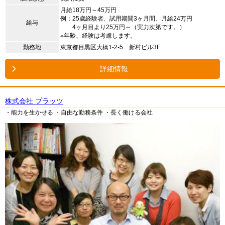
月給18万円～45万円
例：25歳経験者、試用期間3ヶ月間、月給24万円
給与
4ヶ月目より25万円～（実力次第です。）
※年齢、経験は考慮します。
勤務地
東京都目黒区大橋1-2-5 新村ビル3F
詳細情報
株式会社 プラッツ
・能力を生かせる
・自由な勤務条件
・長く働ける会社