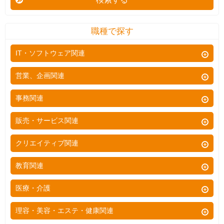
職種で探す
IT・ソフトウェア関連
Webプログラマー
営業、企画関連
ネットワークエンジニア
営業
事務関連
社内SE
ルートセールス
総務
販売・サービス関連
オープン系SE・PG
ラウンダー
経理
飲食
クリエイティブ関連
汎用系SE・PG
企画営業
秘書
販売
制御系SE・PG
広告
教育関連
技術営業
通訳
接客
システム運用
グラフィックデザイナー
商品企画
教師
医療・介護
一般事務
ホールスタッフ
プロジェクトマネージャ
WEBプロデューサー
企画
幼稚園教諭
受付事務
医療
理容・美容・エステ・健康関連
フロアスタッフ
システム監視・保守
WEBディレクター
企画宣伝
保育士