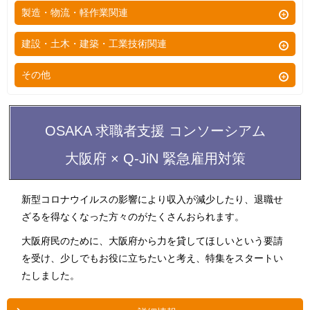
営業事務
医師
店長
理容
製造・物流・軽作業関連
評価・テスター
WEBデザイナー
コンサルタント
個別指導塾講師
医療事務
看護師
店長候補
美容師
IOT
イラストレーター
テスト・評価・検査
建設・土木・建築・工業技術関連
不動産営業
教室運営
法律事務所
准看護師
調理
エステ
インフラエンジニア
クリエイティブディレクター
ドライバー
営業アシスタント
児童発達支援
土木・建設
その他
経理事務
歯科衛生士
レジャー
ヘアメイク
Webエンジニア
アートディレクター
体が資本
幹部候補
放課後児童支援員
土木設計
データ入力
歯科助手
在宅ワーク
リゾート
アロマセラピスト
AIエンジニア
ブライダルプランナー
配達
多能工
病院受付
理学療法士
その他
OSAKA 求職者支援 コンソーシアム
ホテル
リフレクソロジー
テレビ ディレクター
新聞配達
見習い工
通訳・翻訳
介護福祉士
旅館
健康
大阪府 × Q-JiN 緊急雇用対策
AD（アシスタントディレクター）
掃除
解体工
テレアポ
介護
フラワーショップ
インテリアデザイン
清掃
溶接工
新型コロナウイルスの影響により収入が減少したり、退職せ
インターネットショップ
機能訓練指導員
イベントスタッフ
フラワーアレンジメント
クリーニング
ざるを得なくなった方々のがたくさんおられます。
建築
税理士
ホームヘルパー
インストラクター
映像編集
家事代行
大阪府民のために、大阪府から力を貸してほしいという要請
建築設計
弁理士
ケアマネージャー
パソコンインストラクター
を受け、少しでもお役に立ちたいと考え、特集をスタートい
カメラマン
運送
リフォームプランナー
司法書士
鍼灸師
たしました。
サポート・保守・メンテナンス
カメラマン アシスタント
移動式クレーンオペレーター
塗装
行政書士
指圧師
コールセンター