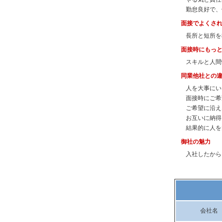
勤怠良好で、
面接でよくさ
長所と短所を
面接時にもっ
スキルと人間
同業他社との
人を大事にい
面接時にご希
ご希望に沿え
お互いに納得
結果的に人を
御社の魅力
入社したから
会社名