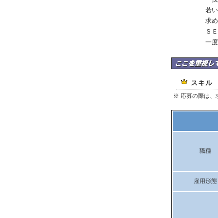
若い
求め
ＳＥ
一度
カルクはここを重視
スキル
※ 応募の際は
職種
雇用形態