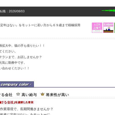
：2026/08/03
に定年はない』をモットーに若い方から６９歳まで積極採用
務拡大中。猫の手も借りたい！！
てください。
テランまで、お話しませんか？
元気に勤務中です。
い合わせください！！
ける会社
高い給与
将来性が高い
作業環境で、長期間働きませんか？
術者に定年はない』をモットーに