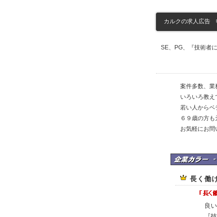
カルクの求人広告 転職
SE、PG、『技術者
案件多数、業
いろいろ教え
若い人からベ
６９歳の方も
お気軽にお問
カルクの企業カラー
長く働
良い
『技