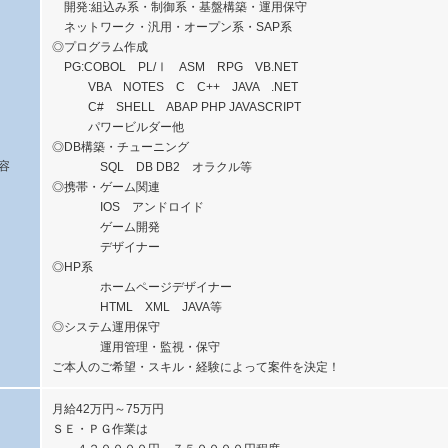
開発:組込み系・制御系・基盤構築・運用保守
ネットワーク・汎用・オープン系・SAP系
◎プログラム作成
PG:COBOL PL/Ⅰ ASM RPG VB.NET
VBA NOTES C C++ JAVA .NET
C# SHELL ABAP PHP JAVASCRIPT
パワービルダー他
◎DB構築・チューニング
容
SQL DB DB2 オラクル等
◎携帯・ゲーム関連
IOS アンドロイド
ゲーム開発
デザイナー
◎HP系
ホームページデザイナー
HTML XML JAVA等
◎システム運用保守
運用管理・監視・保守
ご本人のご希望・スキル・経験によって案件を決定！
月給42万円～75万円
ＳＥ・ＰＧ作業は