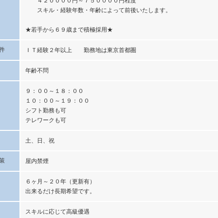
４２００００円～７５００００円程度
スキル・経験年数・年齢によって前後いたします。
★若手から６９歳まで積極採用★
件
ＩＴ経験２年以上 勤務地は東京首都圏
年齢不問
９：００～１８：００
１０：００～１９：００
シフト勤務も可
テレワークも可
土、日、祝
策
屋内禁煙
６ヶ月～２０年（更新有）
出来るだけ長期希望です。
スキルに応じて高級優遇