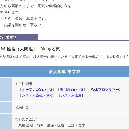
方から高齢の方まで、元気で積極的な方を
ております。
・ＰＧ 多数 募集中です。
、お話を聞かせて下さい。
しています
性格（人間性）
やる気
、求人情報をよく読み、求人広告に表れている『人事担当者が求めている人材像』をP
求人募集 東京都
ＩＴ技術者
【
オープン系SE・PG
】 【
汎用系SE・PG
】 【
Webプログラマー
】
【
システム監視・保守
】 【
システム運用
】
契約社員
◎システム設計
業種:金融・損保・生保・流通・会計・官庁