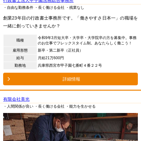
行政書士法人甲子園法務総合事務所
・自由な勤務条件
・長く働ける会社
・残業なし
創業23年目の行政書士事務所です。「働きやすさ日本一」の職場を
一緒に創っていきませんか？
令和9年3月短大卒・大学卒・大学院卒の方を募集中。事務
職種
のお仕事でフレックスタイム制。あなたらしく働こう！
雇用形態
新卒・第二新卒（正社員）
給与
月給21万600円
勤務地
兵庫県西宮市甲子園七番町４番２２号
詳細情報
有限会社美光
・人間関係が良い
・長く働ける会社
・能力を生かせる