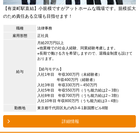
【有楽町駅直結】小規模ですがアットホームな職場です。規模拡大
のため責任ある立場も目指せます！
職種
法律事務
雇用形態
正社員
月給20万円以上
※他業種での社会人経験、同業経験考慮します。
※長期で働ける方を希望しますので、退職金制度も設けて
おります。
【給与モデル】
給与
入社1年目 年収300万円（未経験者）
年収400万円（経験者）
入社3年目 年収330万円～450万円
入社5年目 年収550万円（うち能力給は2～3割）
入社8年目 年収700万円（うち能力給は2～3割）
入社10年目 年収800万円（うち能力給は3～4割）
勤務地
東京都千代田区丸の内3-4-1新国際ビル8階
詳細情報