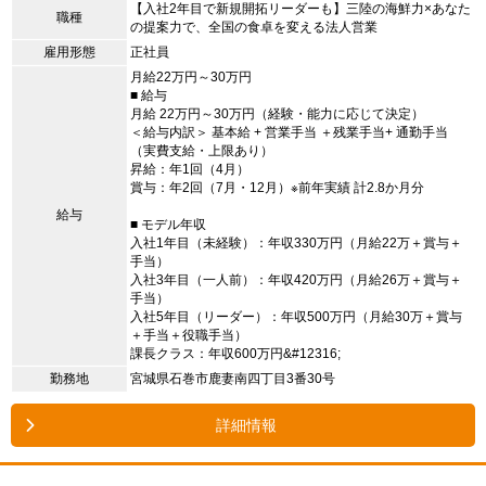
【入社2年目で新規開拓リーダーも】三陸の海鮮力×あなた
職種
の提案力で、全国の食卓を変える法人営業
雇用形態
正社員
月給22万円～30万円
■ 給与
月給 22万円～30万円（経験・能力に応じて決定）
＜給与内訳＞ 基本給 + 営業手当 ＋残業手当+ 通勤手当
（実費支給・上限あり）
昇給：年1回（4月）
賞与：年2回（7月・12月）※前年実績 計2.8か月分
給与
■ モデル年収
入社1年目（未経験）：年収330万円（月給22万＋賞与＋
手当）
入社3年目（一人前）：年収420万円（月給26万＋賞与＋
手当）
入社5年目（リーダー）：年収500万円（月給30万＋賞与
＋手当＋役職手当）
課長クラス：年収600万円&#12316;
勤務地
宮城県石巻市鹿妻南四丁目3番30号
詳細情報