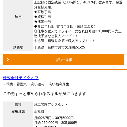
上記額に固定残業代(30時間分、46,376円)含みます。超過
分全額支給。
★家族手当
給与
★資格手当
★残業手当
◆昇給年1回、賞与年２回（業績による）
◎仕事を覚えてドライバーになれば月給320,000円＋売上
達成手当など収入アップ！！
やる気、頑張り次第で収入アップ！！！
勤務地
千葉県千葉県市川市欠真間2-1-25
詳細情報
株式会社テイクオフ
・環境・雰囲気
・高い給与
・高い福利厚生
この先ずっと求められるスキルが身につきます。
職種
施工管理アシスタント
雇用形態
正社員
月給26万円～30万5000円
月給 260,000円～305,000円