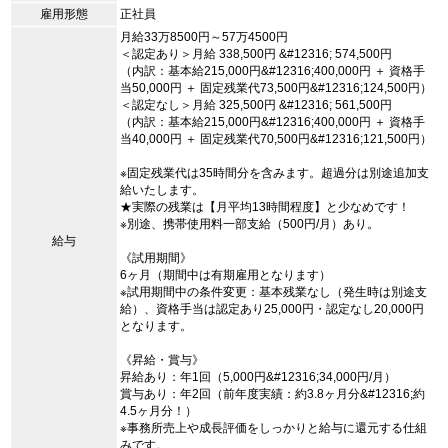
雇用形態
正社員
月給33万8500円～57万4500円
＜認定あり＞月給 338,500円 &#12316; 574,500円
（内訳：基本給215,000円&#12316;400,000円 ＋ 資格手
当50,000円 ＋ 固定残業代73,500円&#12316;124,500円）
＜認定なし＞月給 325,500円 &#12316; 561,500円
（内訳：基本給215,000円&#12316;400,000円 ＋ 資格手
当40,000円 ＋ 固定残業代70,500円&#12316;121,500円）
※固定残業代は35時間分を含みます。超過分は別途追加支
給いたします。
★実際の残業は【月平均13時間程度】と少なめです！
※別途、携帯使用料一部支給（500円/月）あり。
給与
《試用期間》
6ヶ月（期間中は有期雇用となります）
※試用期間中の条件変更：基本残業なし（発生時は別途支
給）、資格手当は認定あり25,000円・認定なし20,000円
となります。
《昇給・賞与》
昇給あり：年1回（5,000円&#12316;34,000円/月）
賞与あり：年2回（前年度実績：約3.8ヶ月分&#12316;約
4.5ヶ月分！）
※事務所売上や成長評価をしっかりと給与に還元する仕組
みです。