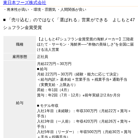
東日本フーズ株式会社
・将来性が高い
・環境・雰囲気
・人間関係が良い
■ 「売り込む」のではなく「選ばれる」営業ができる よしもと47
シュフラン金賞受賞
【よしもと47シュフラン金賞受賞の海鮮メーカー】三陸産
職種
ほたて・サーモン・海鮮丼──"本物の美味しさ"を全国に届
ける法人営業
雇用形態
正社員
月給22万円～30万円
■ 給与
月給 22万円～30万円（経験・能力に応じて決定）
＜給与内訳＞ 基本給 + 営業手当 ＋残業手当+ 通勤手当
（実費支給・上限あり）
昇給：年1回（4月）
賞与：年2回（7月・12月）※前年実績 計2.8か月分
給与
■ モデル年収
入社1年目（未経験）：年収330万円（月給22万＋賞与＋
手当）
入社3年目（一人前）：年収420万円（月給26万＋賞与＋
手当）
入社5年目（リーダー）：年収500万円（月給30万＋賞与
＋手当＋役職手当）