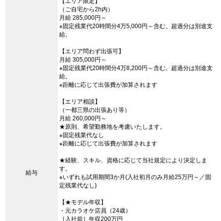
【エリア限定】
（ご自宅から2h内）
月給 285,000円～
※固定残業代20時間分4万5,000円～含む。超過分は別途支
給。
【エリア問わず出張可】
月給 305,000円～
※固定残業代20時間分4万8,200円～含む。超過分は別途支
給。
※距離に応じて出張費が加算されます
【エリア相談】
（一都三県の出張あり等）
月給 260,000円～
★原則、希望勤務地を考慮いたします。
※固定残業代なし
※距離に応じて出張費が加算されます
★経験、スキル、資格に応じて当社規定により決定しま
す。
給与
※いずれも試用期間3か月(入社初月のみ月給25万円～／固
定残業代なし)
【★モデル年収】
・元カラオケ店員（24歳）
［入社前］年収200万円