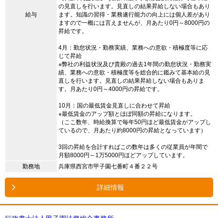
の見直しを行います。見直しの結果昇給しない場合もあり
給与
ます。知識の習得・業務遂行能力の向上には個人差があり
ますので一概には言えませんが、月あたり0円～8000円の
昇給です。
4月：勤怠状況・勤務実績、業務への意欲・積極度等に応
じて昇給
※弊社の利益状況及び貴殿の過去1年間の勤怠状況・勤務実
績、業務への意欲・積極度等を総合的に鑑みて基本給の見
直しを行います。見直しの結果昇給しない場合もありま
す。月あたり0円～4000円の昇給です。
10月：国の最低賃金見直しに合わせて昇給
※最低賃金のアップ額とほぼ同額の昇給になります。
（ここ数年、時給換算で毎年50円ほど最低賃金がアップし
ているので、月あたり約8000円の昇給となっています）
3回の昇給を合計すればこの数年は多くの従業員が年間で
月額8000円～1万5000円ほどアップしています。
勤務地
兵庫県西宮市甲子園七番町４番２２号
詳細情報