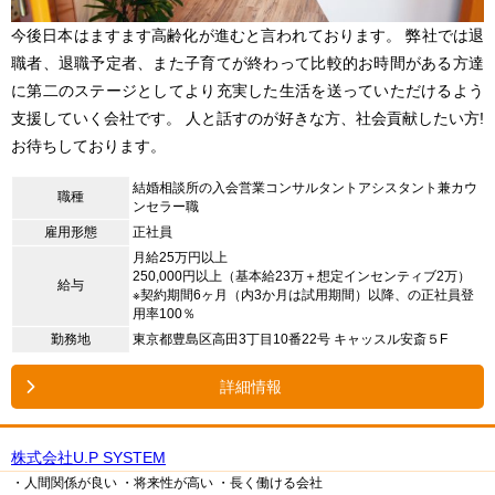
今後日本はますます高齢化が進むと言われております。 弊社では退
職者、退職予定者、また子育てが終わって比較的お時間がある方達
に第二のステージとしてより充実した生活を送っていただけるよう
支援していく会社です。 人と話すのが好きな方、社会貢献したい方!
お待ちしております。
結婚相談所の入会営業コンサルタントアシスタント兼カウ
職種
ンセラー職
雇用形態
正社員
月給25万円以上
250,000円以上（基本給23万＋想定インセンティブ2万）
給与
※契約期間6ヶ月（内3か月は試用期間）以降、の正社員登
用率100％
勤務地
東京都豊島区高田3丁目10番22号 キャッスル安斎５F
詳細情報
株式会社U.P SYSTEM
・人間関係が良い
・将来性が高い
・長く働ける会社