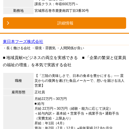
課長クラス：年収600万円～
勤務地
宮城県石巻市鹿妻南四丁目3番30号
詳細情報
東日本フーズ株式会社
・長く働ける会社
・環境・雰囲気
・人間関係が良い
■ 地域貢献×ビジネスの両立を実感できる ■ 「企業の繁栄と従業員
の福祉の増進」を本気で実践する会社
【「三陸の美味しさで、日本の食卓を豊かにする」── 震
職種
災からの復興を遂げた食品メーカーで、想いを届ける法人
営業】
雇用形態
正社員
月給22万円～30万円
■ 給与
月給 22万円～30万円（経験・能力に応じて決定）
＜給与内訳＞ 基本給 + 営業手当 ＋残業手当+ 通勤手当
（実費支給・上限あり）
昇給：年1回（4月）
賞与：年2回（7月・12月）※前年実績 計2.8か月分