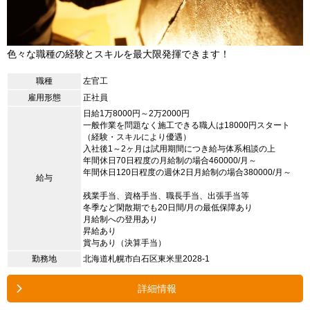
色々な職種の経験とスキルを最大限発揮できます！
職種
左官工
雇用形態
正社員
日給1万8000円～2万2000円
一般作業を問題なく施工できる職人は18000円スタート
（経験・スキルにより優遇）
入社後1～2ヶ月は試用期間につき給与体系相談の上
年間休日70日程度の月給制の場合460000/月～
年間休日120日程度の週休2日月給制の場合380000/月～
給与
残業手当、資格手当、職長手当、出張手当等
冬季など閑散期でも20日間/月の最低保障あり
月給制への登用あり
昇給あり
賞与あり（決算手当）
勤務地
北海道札幌市白石区東米里2028-1
詳細情報