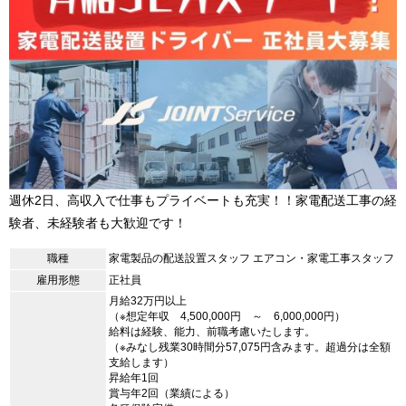
週休2日、高収入で仕事もプライベートも充実！！家電配送工事の経
験者、未経験者も大歓迎です！
職種
家電製品の配送設置スタッフ エアコン・家電工事スタッフ
雇用形態
正社員
月給32万円以上
（※想定年収 4,500,000円 ～ 6,000,000円）
給料は経験、能力、前職考慮いたします。
（※みなし残業30時間分57,075円含みます。超過分は全額
支給します）
昇給年1回
賞与年2回（業績による）