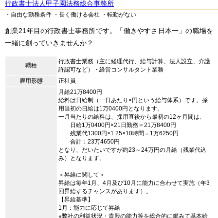
行政書士法人甲子園法務総合事務所
・自由な勤務条件
・長く働ける会社
・転勤がない
創業21年目の行政書士事務所です。「働きやすさ日本一」の職場を
一緒に創っていきませんか？
行政書士業務（主に経理代行、給与計算、法人設立、介護
職種
許認可など）・経営コンサルタント業務
雇用形態
正社員
月給21万8400円
給料は日給制（一日あたり×円という給与体系）です。採
用当初の日給は1万0400円となります。
一月当たりの給料は、採用直後から最初の12ヶ月間は、
日給1万0400円×21日勤務＝21万8400円
残業代1300円×1.25×10時間＝1万6250円
合計：23万4650円
となり、だいたいですが約23～24万円の月給（残業代込
み）となります。
＜昇給に関して＞
昇給は毎年1月、4月及び10月に能力に合わせて実施（年3
回昇給するチャンスがあります）。
【昇給基準】
1月：能力に応じて昇給
※弊社の利益状況・貴殿の能力等を総合的に鑑みて基本給