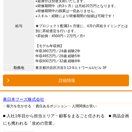
※超過分は別途支給いたします。
※研修期間中（約3ヶ月）は月給20万円となります。
※研修期間中の残業は一切ありません。
※スキル・経験により研修期間の短縮は可能です！
給与
★プロジェクト配属3ヶ月後に、4月の昇給タイミングとは
別に昇給査定を行います。
<昇給例：4500円～2万円／月>
【モデル年収例】
年収380万円／24歳 経験2年
年収495万円／28歳 経験5年
年収600万円／32歳 経験8年
勤務地
東京都渋谷区渋谷3-13-9エトワールUビル 3F
詳細情報
東日本フーズ株式会社
・能力を生かせる
・責任あるポジション
・人間関係が良い
■ 入社1年目から担当エリア・顧客をまるごと任される ■ 商品企画
にも携われる「攻めの営業」