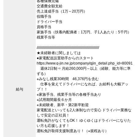
各種保険完備
交通費全額支給
売上達成手当（1万～20万円）
役職手当
ドライバー手当
資格手当
家族手当（扶養内配偶者：1万円、子1人あたり：5千円）
残業手当等
////////////////////////////////////////////////////////////////////
★未経験者に関しましては
●家電配送設置助手からのスタート
https://www.q-jin.ne.jp/company/qjin_detail.php_id=80091
週休2日制⇒ 月給260,000円～以上（経験、能力等に準
ずる）
※みなし残業30時間 46,376円を含む
仕事を覚えてドライバーになれば、お給料も大幅アッ
給与
プ！！
※家族手当、残業手当等の各種手当あり
※試用期間最長６か月
※未経験者、新卒・第2新卒歓迎
家電配送といっても2人体制なので安心 ドライバー業務な
しで安定の正社員！
運転免許がなくてもOK！ ゆくゆくはドライバーになりた
い方も応援します！
運転免許取得支援制度あり！（※規程あり）