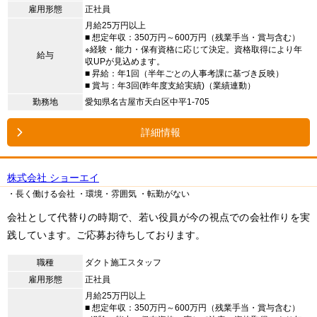
雇用形態
正社員
月給25万円以上
■ 想定年収：350万円～600万円（残業手当・賞与含む）
※経験・能力・保有資格に応じて決定。資格取得により年
給与
収UPが見込めます。
■ 昇給：年1回（半年ごとの人事考課に基づき反映）
■ 賞与：年3回(昨年度支給実績)（業績連動）
勤務地
愛知県名古屋市天白区中平1-705
詳細情報
株式会社 ショーエイ
・長く働ける会社
・環境・雰囲気
・転勤がない
会社として代替りの時期で、若い役員が今の視点での会社作りを実
践しています。ご応募お待ちしております。
職種
ダクト施工スタッフ
雇用形態
正社員
月給25万円以上
■ 想定年収：350万円～600万円（残業手当・賞与含む）