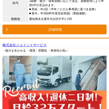
※経験・能力・保有資格に応じて決定。資格取得により年
給与
収UPが見込めます。
■ 昇給：年1回（半年ごとの人事考課に基づき反映）
■ 賞与：年3回(昨年度支給実績)（業績連動）
勤務地
愛知県名古屋市天白区中平1-705
詳細情報
株式会社ジョイントサービス
・能力を生かせる
・環境・雰囲気
・将来性が高い