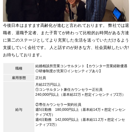
今後日本はますます高齢化が進むと言われております。 弊社では退
職者、退職予定者、また子育てが終わって比較的お時間がある方達
に第二のステージとしてより充実した生活を送っていただけるよう
支援していく会社です。 人と話すのが好きな方、社会貢献したい方!
お待ちしております。
結婚相談所営業コンサルタント【カウンター営業経験優遇
職種
◎研修制度が充実◎インセンティブあり】
雇用形態
正社員
月給22万円以上
①コンサルタント兼任カウンセラー正社員
240,000円以上（基本給22万＋想定インセンティブ2万）
②専任カウンセラー契約社員
給与
週5日勤務 180,000円以上（基本給14万＋想定インセン
ティブ4万）
週4日勤務 142,000円以上（基本給11.2万＋想定インセ
ンティブ3万）