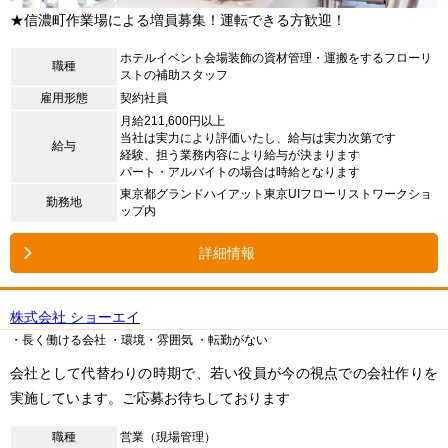
★信濃町作業場による増員募集！運転できる方歓迎！
ホテルイベント会場装飾の資材管理・運搬をするフローリ
職種
ストの補助スタッフ
雇用形態
契約社員
月給211,600円以上
当社は実力により評価いたし、給与は実力次第です
給与
経験、担う業務内容により給与が決まります
パート・アルバイトの場合は時給となります
東京都グランドハイアット東京UIフローリストワークショ
勤務地
ップ内
詳細情報
株式会社 ショーエイ
・長く働ける会社
・環境・雰囲気
・転勤がない
会社として代替わりの時期で、若い役員が今の視点での会社作りを
実施しています。ご応募お待ちしております
職種
営業（現場管理）