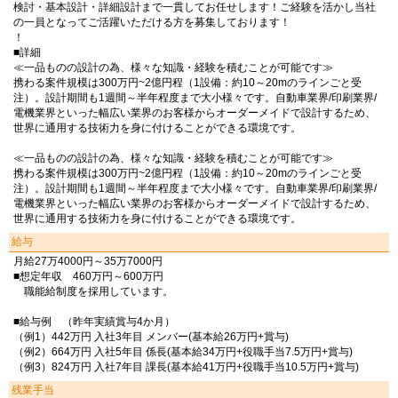
検討・基本設計・詳細設計まで一貫してお任せします！ご経験を活かし当社
の一員となってご活躍いただける方を募集しております！
！
■詳細
≪一品ものの設計の為、様々な知識・経験を積むことが可能です≫
携わる案件規模は300万円~2億円程（1設備：約10～20mのラインごと受
注）。設計期間も1週間～半年程度まで大小様々です。自動車業界/印刷業界/
電機業界といった幅広い業界のお客様からオーダーメイドで設計するため、
世界に通用する技術力を身に付けることができる環境です。
≪一品ものの設計の為、様々な知識・経験を積むことが可能です≫
携わる案件規模は300万円~2億円程（1設備：約10～20mのラインごと受
注）。設計期間も1週間～半年程度まで大小様々です。自動車業界/印刷業界/
電機業界といった幅広い業界のお客様からオーダーメイドで設計するため、
世界に通用する技術力を身に付けることができる環境です。
給与
月給27万4000円～35万7000円
■想定年収 460万円～600万円
職能給制度を採用しています。
■給与例 （昨年実績賞与4か月）
（例1）442万円 入社3年目 メンバー(基本給26万円+賞与)
（例2）664万円 入社5年目 係長(基本給34万円+役職手当7.5万円+賞与)
（例3）824万円 入社7年目 課長(基本給41万円+役職手当10.5万円+賞与)
残業手当