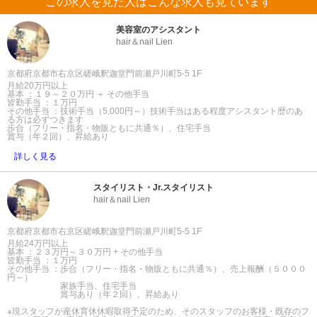
この求人を見た人はこんな求人も見ています
美容室のアシスタント
hair＆nail Lien
京都府京都市右京区嵯峨釈迦堂門前瀬戸川町5-5 1F
月給20万円以上
基本 ：１９～２０万円 ＋ その他手当
皆勤手当 ：１万円
その他手当 ：技術手当（5,000円～）技術手当はある程度アシスタント歴のあ
る方は必ずつきます
歩合（フリー・指名・物販ともに共通％）、住宅手当
賞与（年２回）、昇給あり
詳しく見る
スタイリスト・Jr.スタイリスト
hair＆nail Lien
京都府京都市右京区嵯峨釈迦堂門前瀬戸川町5-5 1F
月給24万円以上
基本 ：２３万円～３０万円 + その他手当
皆勤手当 ：１万円
その他手当 ：歩合（フリー・指名・物販ともに共通％）、売上報酬（５０００
円～）
家族手当、住宅手当
賞与あり（年２回）、昇給あり
※現スタッフが産休育休休暇取得予定のため、そのスタッフのお客様・既存のフ