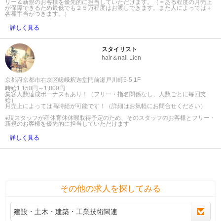
リー＆新規のお客様を優先的に担当していただけます。（＝ある程度の月売上
が保障できるため最低でも２５万程度はお渡しできます。また人によっては＋
各種手当がつきます。）
詳しく見る
スタイリスト
hair＆nail Lien
京都府京都市右京区嵯峨釈迦堂門前瀬戸川町5-5 1F
時給1,150円～1,800円
集客人数達成ボーナスもあり！（フリー・指名関係なし、人数ごとに毎回支
給）
月売上によっては高時給が可能です！（詳細はお気軽にお問合せください）
※現スタッフが産休育休休暇取得予定のため、そのスタッフのお客様とフリー・
新規のお客様を優先的に担当していただけます
詳しく見る
その他の求人を探してみる