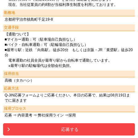
現在、当社従業員の約8割が当福利厚生制度を利用しております。
勤務地
京都府宇治市槙島町千足19-8
交通手段
【通勤ついて】
■マイカー通勤：可（駐車場自己負担なし）
■バイク・自転車通勤：可（駐輪場自己負担なし）
■最寄り駅：近鉄 「向島駅」 徒歩20分 もしくは京阪・JR「黄檗駅」徒歩20
分
電車通勤の社員全員が最寄り駅から自転車で通勤しています。
※最寄り駅の駐輪場代は全額会社負担。
採用担当
高橋（タカハシ）
応募方法
Q-JiN応募フォームよりご応募ください。本日の応募で、結果は08月19日ま
でに届きます
採用プロセス
応募 ⇒ 内容選考 ⇒ 弊社採用ライン ⇒採用
応募する