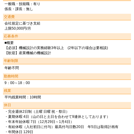
一般職・技能職：有り
係長・課長：無し
交通費
会社規定に基づき支給
上限50,000円/月
応募条件
■概要
【必須】機械設計の実務経験3年以上 (2年以下の場合は要相談)
【歓迎】産業機械の機械設計
年齢制限
年齢不問
勤務時間
9：00～18：00
残業
平均残業時間：10時間
休日
・完全週休2日制（土曜 日曜 祝・祭日）
・夏期休暇 4日（山の日と土日を合わせて9連休としております）
・年末年始休暇 7日（12月29日～1月4日）
・有給休暇（入社初日に付与）最高付与日数20日 年5日は取得計画有
・年間休日 129日