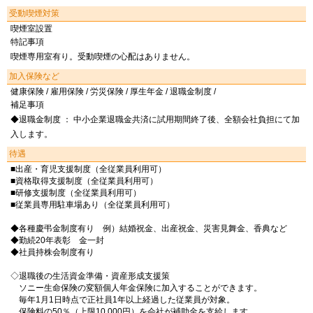
受動喫煙対策
喫煙室設置
特記事項
喫煙専用室有り。受動喫煙の心配はありません。
加入保険など
健康保険 / 雇用保険 / 労災保険 / 厚生年金 / 退職金制度 /
補足事項
◆退職金制度 ： 中小企業退職金共済に試用期間終了後、全額会社負担にて加
入します。
待遇
■出産・育児支援制度（全従業員利用可）
■資格取得支援制度（全従業員利用可）
■研修支援制度（全従業員利用可）
■従業員専用駐車場あり（全従業員利用可）
◆各種慶弔金制度有り 例）結婚祝金、出産祝金、災害見舞金、香典など
◆勤続20年表彰 金一封
◆社員持株会制度有り
◇退職後の生活資金準備・資産形成支援策
ソニー生命保険の変額個人年金保険に加入することができます。
毎年1月1日時点で正社員1年以上経過した従業員が対象。
保険料の50％（上限10,000円）を会社が補助金を支給します。