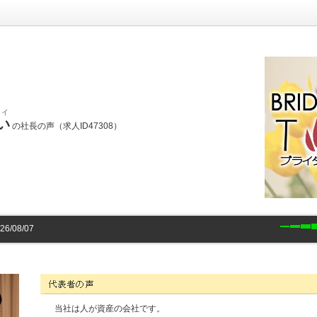
イ
い
の社長の声（求人ID47308）
/08/07
株式会社ナウいの代表者コメント
当社は人が資産の会社です。