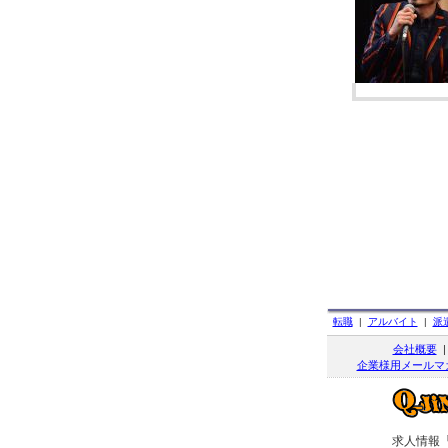
転職
|
アルバイト
|
派
会社概要
企業様用メールマ
求人情報「