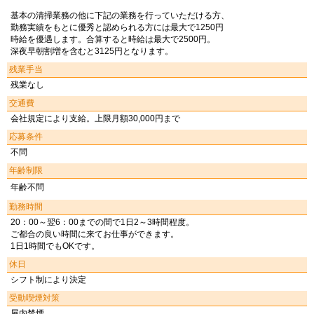
基本の清掃業務の他に下記の業務を行っていただける方、
勤務実績をもとに優秀と認められる方には最大で1250円
時給を優遇します。合算すると時給は最大で2500円。
深夜早朝割増を含むと3125円となります。
残業手当
残業なし
交通費
会社規定により支給。上限月額30,000円まで
応募条件
不問
年齢制限
年齢不問
勤務時間
20：00～翌6：00までの間で1日2～3時間程度。
ご都合の良い時間に来てお仕事ができます。
1日1時間でもOKです。
休日
シフト制により決定
受動喫煙対策
屋内禁煙