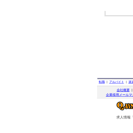
転職
|
アルバイト
|
派
会社概要
企業様用メールマ
求人情報「