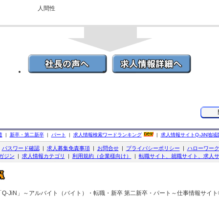
人間性
遣
|
新卒・第二新卒
|
パート
|
求人情報検索ワードランキング
|
求人情報サイト
Q-JiN
地域
|
パスワード確認
|
求人募集免責事項
|
お問合せ
|
プライバシーポリシー
|
ハローワー
ガジン
|
求人情報カテゴリ
|
利用規約（企業様向け）
|
転職サイト、就職サイト、求人サ
Q-JiN」～アルバイト（バイト）・転職・新卒 第二新卒・パート～仕事情報サイト