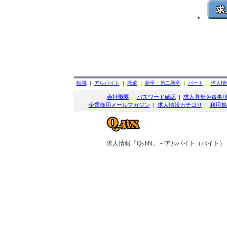
転職
|
アルバイト
|
派遣
|
新卒・第二新卒
|
パート
|
求人情
会社概要
|
パスワード確認
|
求人募集免責事
企業様用メールマガジン
|
求人情報カテゴリ
|
利用規
求人情報「Q-JiN」～アルバイト（バイト