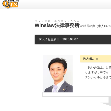
求人情報のQ-JiN
ウィンズローホウリツジムショ
Winslaw法律事務所
の社長の声（求人ID76
求人情報更新日：2026/08/07
Winslaw法律事務所の代
「良い弁護士」と
りますが，中でも
テンシャルと今ま