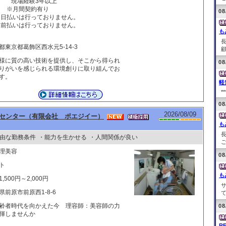
場経験3年以上
月間契約有り
08
日払いは行っておりません。
前払いは行っておりません。
も
都東京都葛飾区西水元5-14-3
顧
様に質の高い技術を提供し、そこから得られ
08
りがいを感じられる環境創りに取り組んでお
す。
軽
**
08
2026/08/09
センター（有限会社 ポエジイー）
も
由な勤務条件
・能力を生かせる
・人間関係が良い
ご
理美容
08
ト
も
,500円～2,000円
県前原市前原西1-8-6
て
齢者時代を向かえた今 理容師：美容師の力
08
揮しませんか
R