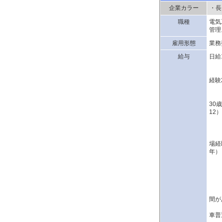
企業カラー
・長
職種
電気
管理
雇用形態
業務
給与
日給
4
経験
日
30
12）
日
2
場経
年）
日
※
※経
間が
※
車普