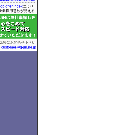
Job offer index
により
企業採用意欲が見える
気軽にお問合せ下さい
customer@q-jin.ne.jp