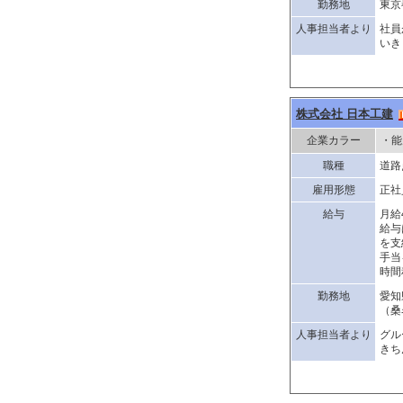
勤務地
東京
人事担当者より
社員
いき
株式会社 日本工建
企業カラー
・能
職種
道路
雇用形態
正社
給与
月給
給与
を支
手当
時間
勤務地
愛知
（桑
人事担当者より
グル
きち