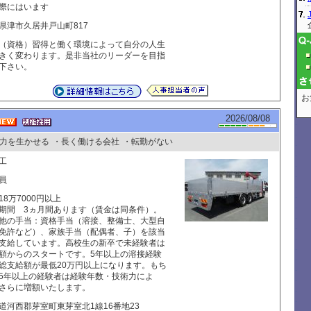
際にはいます
県津市久居井戸山町817
（資格）習得と働く環境によって自分の人生
きく変わります。是非当社のリーダーを目指
下さい。
お
2026/08/08
力を生かせる
・長く働ける会社
・転勤がない
工
員
18万7000円以上
期間 3ヵ月間あります（賃金は同条件）。
他の手当：資格手当（溶接、整備士、大型自
免許など）、家族手当（配偶者、子）を該当
支給しています。高校生の新卒で未経験者は
額からのスタートです。5年以上の溶接経験
総支給額が最低20万円以上になります。もち
5年以上の経験者は経験年数・技術力によ
さらに増額いたします。
道河西郡芽室町東芽室北1線16番地23