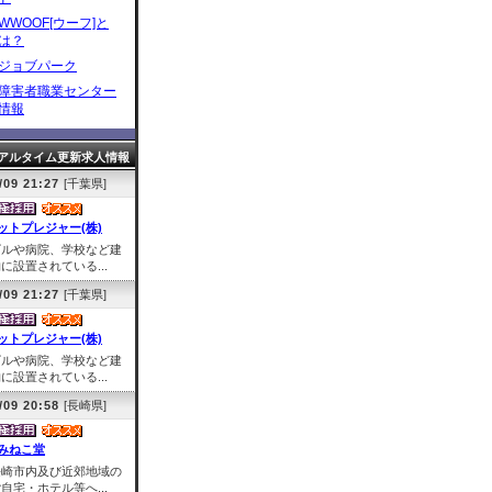
WWOOF[ウーフ]と
は？
ジョブパーク
障害者職業センター
情報
アルタイム更新求人情報
/09 21:27
[千葉県]
ットプレジャー(株)
ビルや病院、学校など建
に設置されている...
/09 21:27
[千葉県]
ットプレジャー(株)
ビルや病院、学校など建
に設置されている...
/09 20:58
[長崎県]
みねこ堂
長崎市内及び近郊地域の
自宅・ホテル等へ...