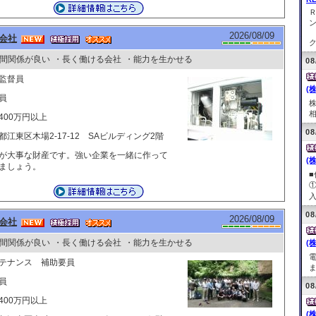
2026/08/09
会社
ク
間関係が良い
・長く働ける会社
・能力を生かせる
08
監督員
(
員
相
400万円以上
08
都江東区木場2-17-12 SAビルディング2階
が大事な財産です。強い企業を一緒に作って
(
ましょう。
入
08
2026/08/09
会社
間関係が良い
・長く働ける会社
・能力を生かせる
(株
テナンス 補助要員
ま
員
08
400万円以上
(株