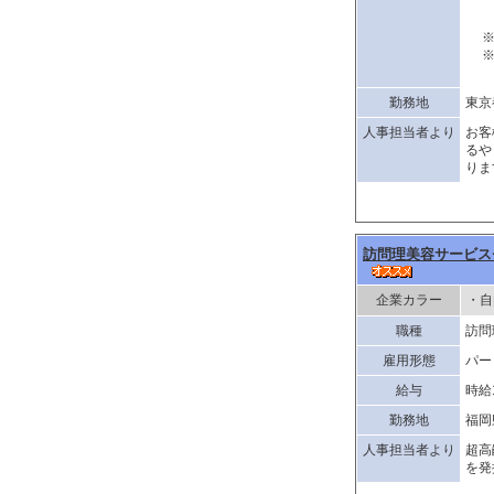
現
※
※
※
勤務地
東京
人事担当者より
お客
るや
りま
訪問理美容サービス
企業カラー
・自
職種
訪問
雇用形態
パー
給与
時給1
勤務地
福岡
人事担当者より
超高
を発