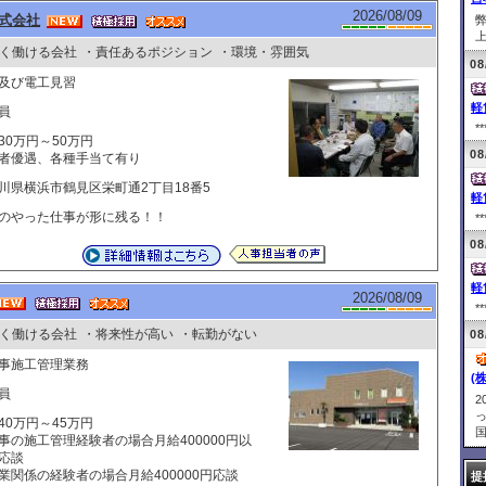
2026/08/09
式会社
上
く働ける会社
・責任あるポジション
・環境・雰囲気
08
及び電工見習
軽
員
**
30万円～50万円
08
者優遇、各種手当て有り
川県横浜市鶴見区栄町通2丁目18番5
軽
のやった仕事が形に残る！！
**
08
軽
2026/08/09
**
く働ける会社
・将来性が高い
・転勤がない
08
事施工管理業務
(
員
2
っ
40万円～45万円
国
事の施工管理経験者の場合月給400000円以
応談
業関係の経験者の場合月給400000円応談
提