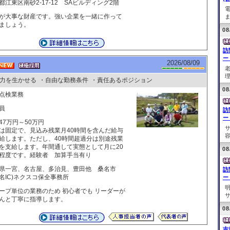
都江東区南砂2-17-12 SAビルディング2階
が大事な財産です。強い企業を一緒に作って
ま
ましょう。
08
訪
ー
2026/08/09
理
力を生かせる
・自由な勤務条件
・責任あるポジション
08
点検業務
員
訪
ー
47万円～50万円
は固定で、見込み残業月40時間を含んだ給与
容
給します。ただし、40時間超過分は別途残業
を支給します。年間通して実態として月に20
08
程度です。経験者 加算手当有り
県一宮、名古屋、多治見、豊田他 桑名市
訪
名IC)ネクスコ保全事務所
ー
ープ単位の業務のため 初心者でも リーダーが
サ
んと丁寧に指導します。
08
吉