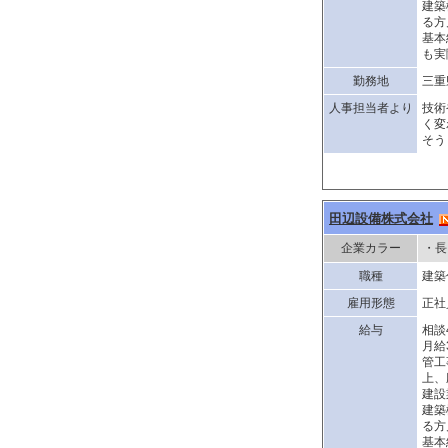
建築
る方
基本
も実
勤務地
三重
人事担当者より
技術
く変
そう
田辺設備株式会社
企業カラー
・長
職種
建築
雇用形態
正社
給与
相談
月給
管工
上、
建設
建築
る方
基本