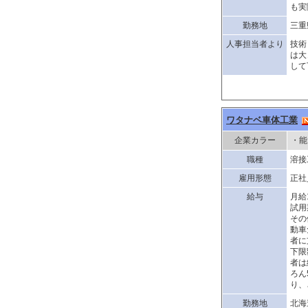
も実
勤務地
三重
人事担当者より
技術
は大
して
ワタナベ車体工業
企業カラー
・能
職種
溶接
雇用形態
正社
給与
月給
試用
その
動車
者に
下限
者は
ろん
り、
勤務地
北海