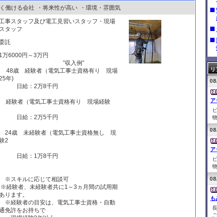
く働ける会社
・将来性が高い
・環境・雰囲気
工事スタッフ及び電工見習いスタッフ・現場
スタッフ
委託
1万6000円～3万円
”収入例”
リ
8歳 経験者（電気工事士資格有り 現場
25年)
08
給：2万8千円
ア
歳 経験者（電気工事士資格有り 現場経験
給：2万5千円
物
08
4歳 未経験者（電気工事士資格無し 現
験2
ア
給：1万8千円
物
スキルに応じて相談可
08
験者、未経験者共に1～3ヵ月間の試用期
あります。
も
経験者の目安は、電気工事士資格・自動
通免許をお持ちで
ご