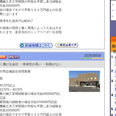
機械土木工学関係の学校を卒業し多少経験あ
月給350000円
給の場合ですので手取り６０万円超えの社員
際にはいます
県津市久居井戸山町817
や資格の習得と働く環境によって人生は大き
わります。是非当社のトップリーダーを目指
ベ
採
2026/08/09
く働ける会社
・将来性が高い
・転勤がない
付帯設備総合管理業務
員
45万円以上
32万円～45万円
事の施工管理経験者の場合月給400000円以
応談
業関係の経験者の場合月給370000円応談
機械土木工学関係の学校を卒業し多少経験あ
月給320000円
給の場合ですので手取り５０万円超えの社員