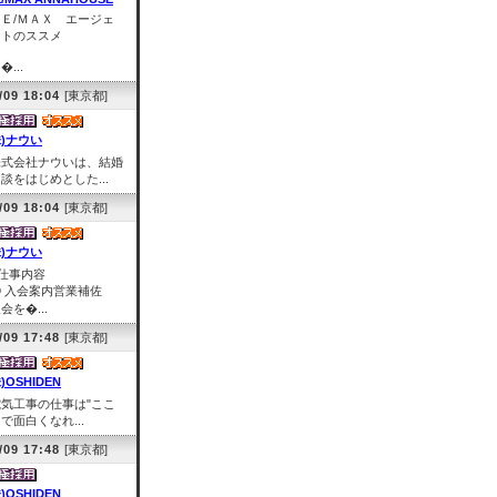
ＲＥ/ＭＡＸ エージェ
ントのススメ
�...
/09 18:04
[東京都]
株)ナウい
株式会社ナウいは、結婚
談をはじめとした...
/09 18:04
[東京都]
株)ナウい
■仕事内容
① 入会案内営業補佐
会を�...
/09 17:48
[東京都]
)OSHIDEN
電気工事の仕事は"ここ
で面白くなれ...
/09 17:48
[東京都]
)OSHIDEN