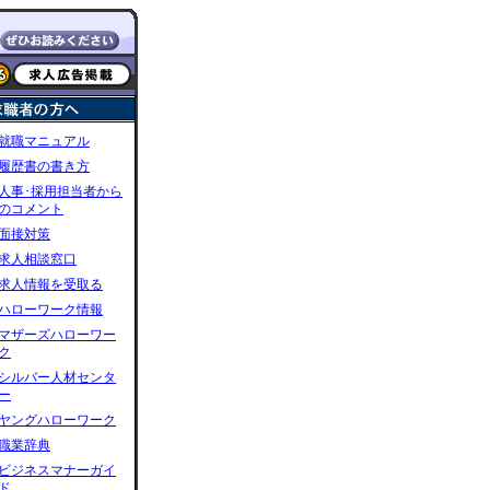
就職マニュアル
履歴書の書き方
人事･採用担当者から
のコメント
面接対策
求人相談窓口
求人情報を受取る
ハローワーク情報
マザーズハローワー
ク
シルバー人材センタ
ー
ヤングハローワーク
職業辞典
ビジネスマナーガイ
ド