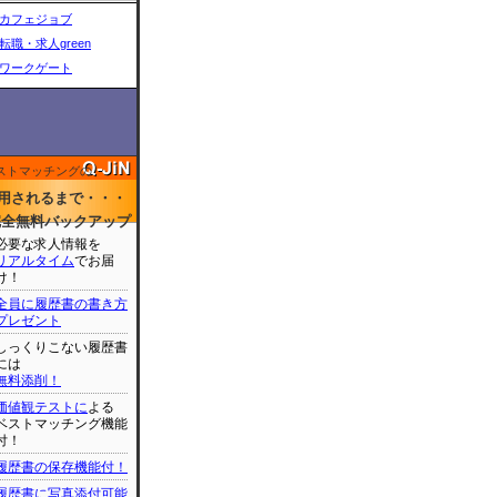
カフェジョブ
転職・求人green
ワークゲート
ストマッチングの
用されるまで・・・
完全無料バックアップ
必要な求人情報を
リアルタイム
でお届
け！
全員に履歴書の書き方
プレゼント
しっくりこない履歴書
には
無料添削！
価値観テストに
よる
ベストマッチング機能
付！
履歴書の保存機能付！
履歴書に写真添付可能