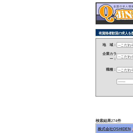
有資格者歓迎の求人を
地 域：
企業カラ
ー：
職種：
検索結果274件
株式会社OSHIDEN