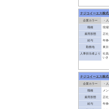
ナジコイーエス株式
企業カラー
・人
職種
現場
雇用形態
正社
給与
年俸
勤務地
東京
人事担当者より
社員
いき
ナジコイーエス株式
企業カラー
・人
職種
メン
雇用形態
正社
給与
年俸