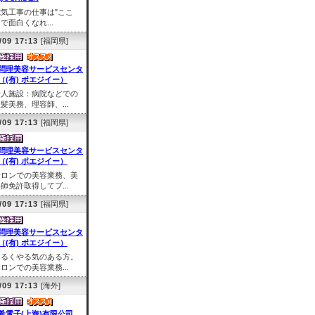
電気工事の仕事は"ここ
で面白くなれ...
/09 17:13
[福岡県]
問理美容サービスセンタ
（(有) ポエジイー）
老人施設：病院などでの
髪美務、理容師、...
/09 17:13
[福岡県]
問理美容サービスセンタ
（(有) ポエジイー）
サロンでの美容業務、美
師免許取得してブ...
/09 17:13
[福岡県]
問理美容サービスセンタ
（(有) ポエジイー）
明るくやる気のある方。
ロンでの美容業務...
/09 17:13
[海外]
希電子(上海)有限公司