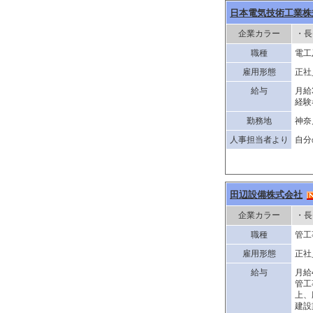
日本電気技術工業株
企業カラー
・長
職種
電工
雇用形態
正社
給与
月給
経験
勤務地
神奈
人事担当者より
自分
田辺設備株式会社
企業カラー
・長
職種
管工
雇用形態
正社
給与
月給
管工
上、
建設