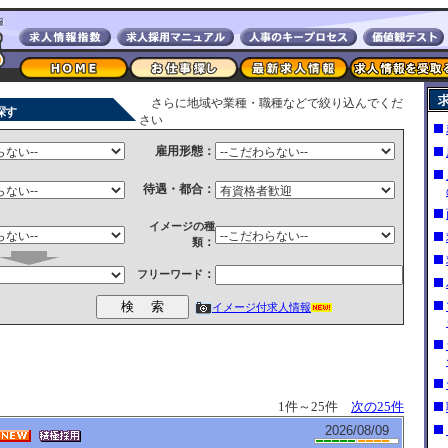
さらに地域や業種・職種などで絞り込んでくだ
探す
さい
雇用形態：
待遇・都合：
イメージの種
：
類
：
フリーワード
イメージ付求人情報
1件～25件
次の25件
2026/08/09