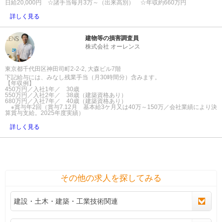
日給20,000円 ☆諸手当毎月3万～（出来高別） ☆年収約660万円
詳しく見る
建物等の損害調査員
株式会社 オーレンス
東京都千代田区神田司町2-2-2, 大森ビル7階
下記給与には、みなし残業手当（月30時間分）含みます。
【年収例】
450万円／入社1年／ 30歳
550万円／入社2年／ 38歳（建築資格あり）
680万円／入社7年／ 40歳（建築資格あり）
※賞与年2回（賞与7.12月 基本給3ケ月又は40万～150万／会社業績により決
算賞与支給。2025年度実績）
詳しく見る
その他の求人を探してみる