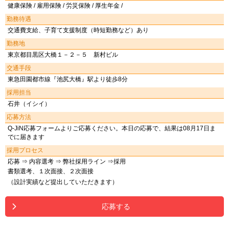
健康保険 / 雇用保険 / 労災保険 / 厚生年金 /
勤務待遇
交通費支給、子育て支援制度（時短勤務など）あり
勤務地
東京都目黒区大橋１－２－５ 新村ビル
交通手段
東急田園都市線『池尻大橋』駅より徒歩8分
採用担当
石井（イシイ）
応募方法
Q-JiN応募フォームよりご応募ください。本日の応募で、結果は08月17日ま
でに届きます
採用プロセス
応募 ⇒ 内容選考 ⇒ 弊社採用ライン ⇒採用
書類選考、１次面接、２次面接
（設計実績など提出していただきます）
応募する