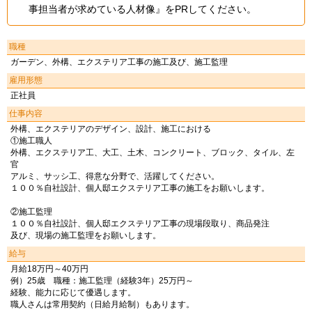
事担当者が求めている人材像』をPRしてください。
職種
ガーデン、外構、エクステリア工事の施工及び、施工監理
雇用形態
正社員
仕事内容
外構、エクステリアのデザイン、設計、施工における
①施工職人
外構、エクステリア工、大工、土木、コンクリート、ブロック、タイル、左
官
アルミ、サッシ工、得意な分野で、活躍してください。
１００％自社設計、個人邸エクステリア工事の施工をお願いします。
②施工監理
１００％自社設計、個人邸エクステリア工事の現場段取り、商品発注
及び、現場の施工監理をお願いします。
給与
月給18万円～40万円
例）25歳 職種：施工監理（経験3年）25万円～
経験、能力に応じて優遇します。
職人さんは常用契約（日給月給制）もあります。