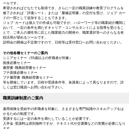
ールです。
希望されればどなたでも取得でき、さらに一定の職業訓練や教育プログラムを
修了されれば「評価シート」または「履修証明書」の交付を受け、ジョブ･カー
ドの一部として追加することもできます。
ジョブ･カードは個人での作成も可能ですが、ハローワーク等の職業紹介機関に
おいて、一定の条件を満たすキャリア・コンサルタントによる指導を受けるこ
とで、ご本人の適性等に応じた職業能力の開発や、職業選択等へのさらなる有
効活用が望めるツールです。
説明会の開催は不定期ですので、日程等は受付窓口へお問い合わせください。
その他各種セミナーのご案内
シニアセミナー（55歳以上の求職者が対象）
面接必勝セミナー
履歴書･職務経歴書セミナー
プチ面接必勝セミナー
プチ履歴書･職務経歴書セミナー
等を開催しています。日程や受講条件等、各講座によって異なりますので、詳
しくは窓口職員へお問い合わせ下さい。
職業訓練制度のご案内
雇用保険を受給中の求職者を対象に、さまざまな専門知識やスキルアップをは
かるための制度です。
受講するには一定の条件を満たしていることが必要です。
入学金･受講料は原則無料ですが、テキスト代や交通費などの実費が必要になり
ます。