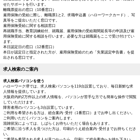
せたサポートを行います。
離職票提出の窓口（10番窓口）
雇用保険の受給に際し、離職票1と2、求職申込書（ハローワークカード）、写
真等をご提出いただく窓口です。
雇用保険受給に関する相談窓口
再就職手当、教育訓練給付、就職届、雇用保険の受給期間延長等の申請及び雇
用保険受給に関する相談を行います。必要な方は就職届もここで受け付けてい
ます。
本日認定日の窓口（12番窓口）
本日が認定日と指定された方が、雇用保険受給のため「失業認定申告書」を提
出される窓口です。
求人検索のご案内
求人検索パソコンを使う
ハローワーク堺では、求人検索パソコンを119台設置しており、毎日新鮮な求
人情報を提供しています。
大阪府内約2万件以上の求人情報を、パソコンが苦手な方でも簡単な操作で閲覧
していただけます。
障害者用のパソコンも3台設置しています。
ご利用を希望される方は、総合案内･受付（1番窓口）までお申し出ください。
ご利用いただくパソコンをご案内します。
混雑状況によっては、しばらくお待ちいただく場合もあります。
ご希望に沿う求人を見つけた方は、印刷のうえ総合案内･受付までお持ちくださ
い。
ご希望を希望される求人が見つかったら、印刷して総合案内へお持ち下さい。