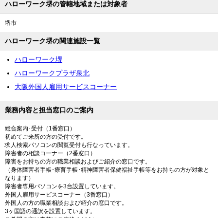
ハローワーク堺の管轄地域または対象者
堺市
ハローワーク堺の関連施設一覧
ハローワーク堺
ハローワークプラザ泉北
大阪外国人雇用サービスコーナー
業務内容と担当窓口のご案内
総合案内･受付（1番窓口）
初めてご来所の方の受付です。
求人検索パソコンの閲覧受付も行なっています。
障害者の相談コーナー（2番窓口）
障害をお持ちの方の職業相談およびご紹介の窓口です。
（身体障害者手帳･療育手帳･精神障害者保健福祉手帳等をお持ちの方が対象と
なります）
障害者専用パソコンを3台設置しています。
外国人雇用サービスコーナー（3番窓口）
外国人の方の職業相談および紹介の窓口です。
3ヶ国語の通訳を設置しています。