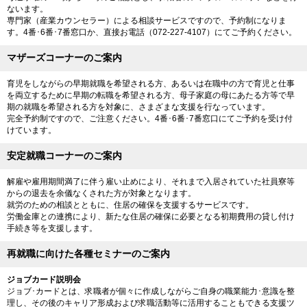
ないます。
専門家（産業カウンセラー）による相談サービスですので、予約制になりま
す。4番･6番･7番窓口か、直接お電話（072-227-4107）にてご予約ください。
マザーズコーナーのご案内
育児をしながらの早期就職を希望される方、あるいは在職中の方で育児と仕事
を両立するために早期の転職を希望される方、母子家庭の母にあたる方等で早
期の就職を希望される方を対象に、さまざまな支援を行なっています。
完全予約制ですので、ご注意ください。4番･6番･7番窓口にてご予約を受け付
けています。
安定就職コーナーのご案内
解雇や雇用期間満了に伴う雇い止めにより、それまで入居されていた社員寮等
からの退去を余儀なくされた方が対象となります。
就労のための相談とともに、住居の確保を支援するサービスです。
労働金庫との連携により、新たな住居の確保に必要となる初期費用の貸し付け
手続き等を支援します。
再就職に向けた各種セミナーのご案内
ジョブカード説明会
ジョブ･カードとは、求職者が個々に作成しながらご自身の職業能力･意識を整
理し、その後のキャリア形成および求職活動等に活用することもできる支援ツ