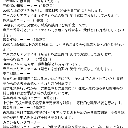
ご希望の方は事前にご連絡ください。
高齢者の相談コーナー（4番窓口）
55歳以上の方を対象とし、職業相談･紹介を専門的に担当します。
専用のクリアファイル（橙色）を総合案内･受付窓口でお渡ししております。
職業紹介コーナー （5番窓口）
54歳以下の方が対象の、職業相談および紹介窓口です。
専用の番号札とクリアファイル（水色）を総合案内･受付窓口でお渡ししており
ます。
職業相談コーナー（6番窓口）
35歳以上54歳以下の方を対象に、よりきめこまやかな職業相談と紹介をを行い
ます。
専用のクリアファイル（緑色）を総合案内･受付でお渡ししております。
若年者相談コーナー（7番窓口）
34歳以下の方を対象に職業相談と紹介を行います。
専用のクリアファイル（紫色）を総合案内･受付でお渡ししております。
安定就職コーナー
解雇や雇用期間満了による雇い止め等に伴い、それまで入居されていた社員寮
等からの退去を余儀なくされた方が対象です
就労相談を行いながら、労働金庫との連携により住居入居に係る初期費用等の
貸し付けおよび手続き等の支援を行います。
学卒者等の相談コーナー（8番窓口）
中学校･高校の新規学校卒業予定者等を対象に、専門的な職業相談を行います。
職業訓練コーナー（9番窓口）
再就職に向けて知識･技能のレベルアップを図るための公共職業訓練、基金訓練
等の案内と申込みおよび手続き等を行います。
カウンセリングコーナー
就職活動がうまくいかない、個別で応募書類を見てもらいたい等、個々に合わ