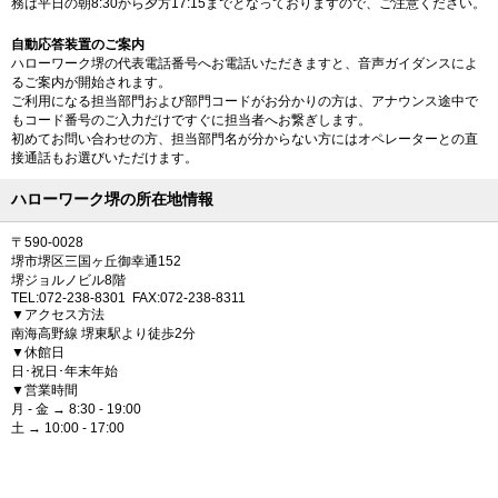
務は平日の朝8:30から夕方17:15までとなっておりますので、ご注意ください。
自動応答装置のご案内
ハローワーク堺の代表電話番号へお電話いただきますと、音声ガイダンスによ
るご案内が開始されます。
ご利用になる担当部門および部門コードがお分かりの方は、アナウンス途中で
もコード番号のご入力だけですぐに担当者へお繋ぎします。
初めてお問い合わせの方、担当部門名が分からない方にはオペレーターとの直
接通話もお選びいただけます。
ハローワーク堺の所在地情報
〒590-0028
堺市堺区三国ヶ丘御幸通152
堺ジョルノビル8階
TEL:072-238-8301 FAX:072-238-8311
▼アクセス方法
南海高野線 堺東駅より徒歩2分
▼休館日
日･祝日･年末年始
▼営業時間
月 - 金 → 8:30 - 19:00
土 → 10:00 - 17:00