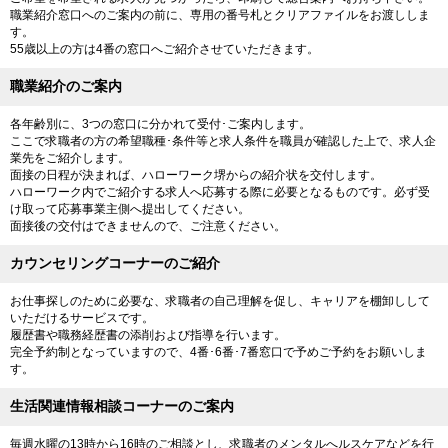
職業紹介窓口へのご案内の前に、専用の番号札とクリアファイルをお渡ししま
す。
55歳以上の方は4番の窓口へご紹介させていただきます。
職業紹介のご案内
各年齢別に、3つの窓口に分かれて受付･ご案内します。
ここで求職者の方の希望職種･条件等と求人条件を職員が確認した上で、求人企
業先をご紹介します。
面接の日程が決まれば、ハローワーク堺からの紹介状を交付します。
ハローワーク内でご紹介する求人へ応募する際に必要となるものです。必ず受
け取って応募事業主側へ提出してください。
面接後の交付はできませんので、ご注意ください。
カウンセリングコーナーのご紹介
お仕事探しのために必要な、求職者の自己理解を促し、キャリアを棚卸しして
いただけるサービスです。
履歴書や職務経歴書の添削および指導を行います。
完全予約制となっていますので、4番･6番･7番窓口で予めご予約をお願いしま
す。
生活関連情報相談コーナーのご案内
毎週水曜の13時から16時のご相談とし、求職者のメンタルへルスケアなどを行