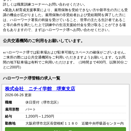
詳しくは職業訓練コーナーへお問い合わせください。
※緊急人材育成支援事業により、雇用保険を受給できない方や新卒生の方にも受
講の機会が広がりました。雇用保険の非受給者および受給期間を満了した方に
は、ハローワーク署長の斡旋を受けていること、世帯の主たる生計者であるこ
と等の条件を満たした上で訓練中の生活支援給付金を受け取ることができる場
合もありますので、まずはハローワーク堺へお問い合わせください。
公共交通機関のご利用をお願いしています。
※ハローワーク堺では駐車場および駐車可能なスペースの確保がございません。
ご来所の際には公共交通機関をご利用いただきますようお願いします。なお民
間の地下駐車場は有料でご利用いただけます。（1時間まで400円、以降30分ご
とに200円）
ハローワーク堺管轄の求人一覧
株式会社 ニチイ学館 堺東支店
2026-06-26 更新
職種
休日受付（堺市北区）
雇用形態
パート
給与
1,200円～1,250円
勤務地
大阪府堺市北区長曽根町１１８０ 近畿中央呼吸器センター内