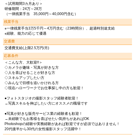
＜試用期間3カ月あり＞
研修期間：24万～28万
（一律残業手当 35,000円～40,000円含む）
残業手当
※一律残業手当3万5千円～4万円含む（23時間分）、超過時別途支給
※経験、能力の応じて優遇
交通費
交通費支給(上限2.5万円/月)
応募条件
＜こんな方、大歓迎!!＞
◇カメラが趣味・写真が好きな方
◇人を喜ばせることが好きな方
◇スキルアップしたい方
◇みんなで目標を追いかけれる方
◇現在ハローワークでお仕事探し中の方も歓迎！
●フォトスタジオの撮影スタッフ経験者歓迎！
→写真スキルを伸ばしたい方にオススメの職場です
●写真が好きな販売サービス業の経験者も歓迎！
→未経験でもお客様を喜ばせたい気持ちがあればOK
Photoshopの経験や実務経験があれば歓迎ですが必須ではありません！
20代後半から30代の女性撮影スタッフ活躍中！