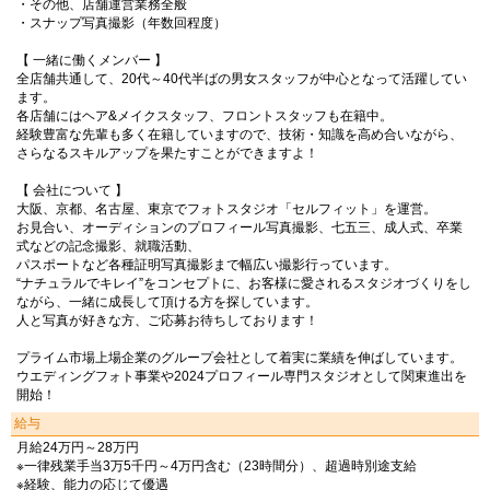
・その他、店舗運営業務全般
・スナップ写真撮影（年数回程度）
【 一緒に働くメンバー 】
全店舗共通して、20代～40代半ばの男女スタッフが中心となって活躍してい
ます。
各店舗にはヘア&メイクスタッフ、フロントスタッフも在籍中。
経験豊富な先輩も多く在籍していますので、技術・知識を高め合いながら、
さらなるスキルアップを果たすことができますよ！
【 会社について 】
大阪、京都、名古屋、東京でフォトスタジオ「セルフィット」を運営。
お見合い、オーディションのプロフィール写真撮影、七五三、成人式、卒業
式などの記念撮影、就職活動、
パスポートなど各種証明写真撮影まで幅広い撮影行っています。
“ナチュラルでキレイ”をコンセプトに、お客様に愛されるスタジオづくりをし
ながら、一緒に成長して頂ける方を探しています。
人と写真が好きな方、ご応募お待ちしております！
プライム市場上場企業のグループ会社として着実に業績を伸ばしています。
ウエディングフォト事業や2024プロフィール専門スタジオとして関東進出を
開始！
給与
月給24万円～28万円
※一律残業手当3万5千円～4万円含む（23時間分）、超過時別途支給
※経験、能力の応じて優遇