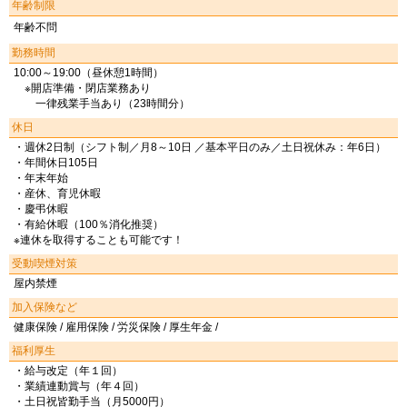
年齢制限
年齢不問
勤務時間
10:00～19:00（昼休憩1時間）
※開店準備・閉店業務あり
一律残業手当あり（23時間分）
休日
・週休2日制（シフト制／月8～10日 ／基本平日のみ／土日祝休み：年6日）
・年間休日105日
・年末年始
・産休、育児休暇
・慶弔休暇
・有給休暇（100％消化推奨）
※連休を取得することも可能です！
受動喫煙対策
屋内禁煙
加入保険など
健康保険 / 雇用保険 / 労災保険 / 厚生年金 /
福利厚生
・給与改定（年１回）
・業績連動賞与（年４回）
・土日祝皆勤手当（月5000円）