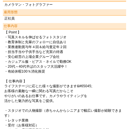
カメラマン・フォトグラファー
雇用形態
正社員
仕事内容
【 Point 】
・写真スキルを伸ばせるフォトスタジオ
・教育体制と先輩のフォローに自信あり
・業務連動賞与年４回＆給与査定年２回
・担当手当や子供手当など充実の待遇
・安心経営の上場企業グループ会社
・カジュアル服・ピアス・ネイルで勤務OK
・20代～40代半ばのスタッフ大活躍中！
・有給休暇100％消化推奨
【 仕事内容 】
ライフステージに応じた様々な撮影ができます&#65045;
お客様の素敵な一瞬に関わる写真だからこそ
やりがいのあるお仕事です。カメラやライティングを
活かした魅力的な写真をご提供。
・スタジオでの人物撮影（赤ちゃんからシニアまで幅広い撮影が経験できま
す）
・レタッチ業務
・受付（お客様対応）