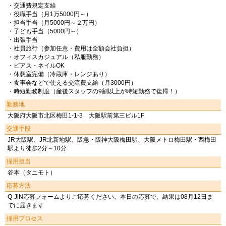
・交通費規定支給
・役職手当（月1万5000円～）
・担当手当（月5000円～２万円）
・子ども手当（5000円～）
・出張手当
・社員旅行（参加任意・費用は全額会社負担）
・オフィスカジュアル（私服勤務）
・ピアス・ネイルOK
・休憩室完備（冷蔵庫・レンジあり）
・食事会などで使える交流費支給（月3000円）
・時短勤務制度（産後スタッフの9割以上が時短勤務で復帰！）
勤務地
大阪府大阪市北区梅田1-1-3 大阪駅前第三ビル1F
交通手段
JR大阪駅、JR北新地駅、阪急・阪神大阪梅田駅、大阪メトロ梅田駅・西梅田
駅より徒歩2分～10分
採用担当
谷本（タニモト）
応募方法
Q-JiN応募フォームよりご応募ください。本日の応募で、結果は08月12日ま
でに届きます
採用プロセス