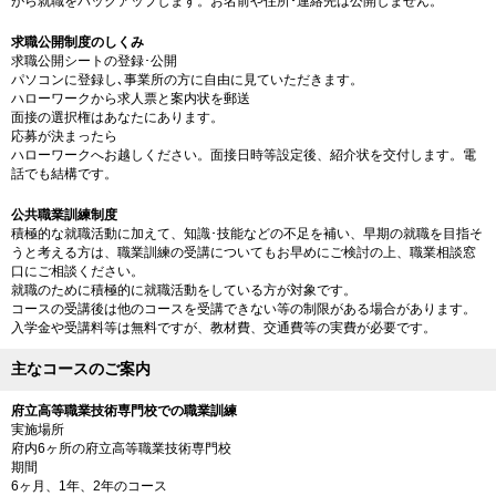
がら就職をバックアップします。お名前や住所･連絡先は公開しません。
求職公開制度のしくみ
求職公開シートの登録･公開
パソコンに登録し､事業所の方に自由に見ていただきます。
ハローワークから求人票と案内状を郵送
面接の選択権はあなたにあります。
応募が決まったら
ハローワークへお越しください。面接日時等設定後、紹介状を交付します。電
話でも結構です。
公共職業訓練制度
積極的な就職活動に加えて、知識･技能などの不足を補い、早期の就職を目指そ
うと考える方は、職業訓練の受講についてもお早めにご検討の上、職業相談窓
口にご相談ください。
就職のために積極的に就職活動をしている方が対象です。
コースの受講後は他のコースを受講できない等の制限がある場合があります。
入学金や受講料等は無料ですが、教材費、交通費等の実費が必要です。
主なコースのご案内
府立高等職業技術専門校での職業訓練
実施場所
府内6ヶ所の府立高等職業技術専門校
期間
6ヶ月、1年、2年のコース