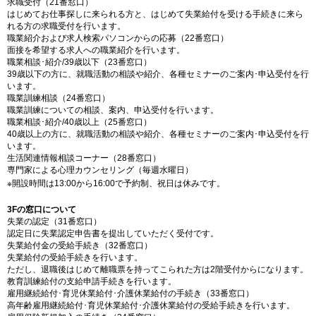
求職受付（21番窓口）
はじめてお仕事探しに来られる方と、はじめて失業給付を受ける手続きに来ら
れる方の求職受付を行います。
職業紹介および求人検索パソコンからの応募（22番窓口）
面接を希望する求人への職業紹介を行います。
職業相談･紹介/39歳以下（23番窓口）
39歳以下の方に、就職活動の相談や紹介、各種セミナーのご案内･申込受付を行
います。
職業訓練相談（24番窓口）
職業訓練についての相談、案内、申込受付を行います。
職業相談･紹介/40歳以上（25番窓口）
40歳以上の方に、就職活動の相談や紹介、各種セミナーのご案内･申込受付を行
います。
生活関連情報相談コーナー（28番窓口）
専門家による心理カウンセリング（毎週水曜日）
※開設時間は13:00から16:00で予約制、祝日は休みです。
3Fの窓口について
失業の認定（31番窓口）
認定日に失業認定申告書を提出していただく受付です。
失業給付金の受給手続き（32番窓口）
失業給付の受給手続きを行います。
ただし、退職後はじめて離職票を持ってこられた方は2階受付からになります。
教育訓練給付の支給申請手続きを行います。
雇用継続給付･育児休業給付･介護休業給付の手続き（33番窓口）
高年齢雇用継続給付･育児休業給付･介護休業給付の受給手続きを行います。