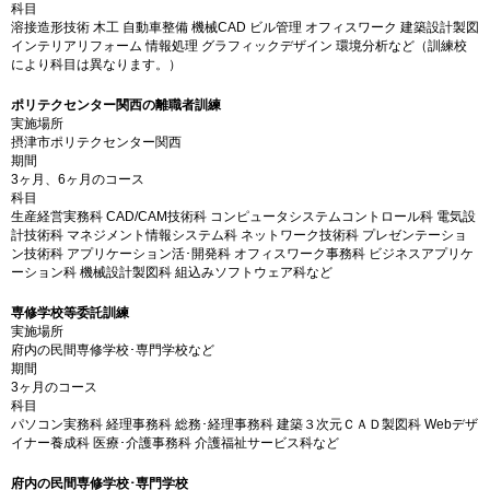
科目
溶接造形技術 木工 自動車整備 機械CAD ビル管理 オフィスワーク 建築設計製図
インテリアリフォーム 情報処理 グラフィックデザイン 環境分析など（訓練校
により科目は異なります。）
ポリテクセンター関西の離職者訓練
実施場所
摂津市ポリテクセンター関西
期間
3ヶ月、6ヶ月のコース
科目
生産経営実務科 CAD/CAM技術科 コンピュータシステムコントロール科 電気設
計技術科 マネジメント情報システム科 ネットワーク技術科 プレゼンテーショ
ン技術科 アプリケーション活･開発科 オフィスワーク事務科 ビジネスアプリケ
ーション科 機械設計製図科 組込みソフトウェア科など
専修学校等委託訓練
実施場所
府内の民間専修学校･専門学校など
期間
3ヶ月のコース
科目
パソコン実務科 経理事務科 総務･経理事務科 建築３次元ＣＡＤ製図科 Webデザ
イナー養成科 医療･介護事務科 介護福祉サービス科など
府内の民間専修学校･専門学校