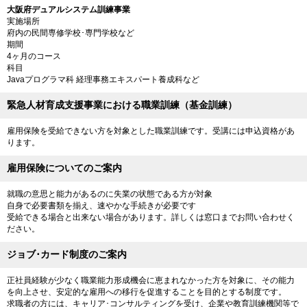
大阪府デュアルシステム訓練事業
実施場所
府内の民間専修学校･専門学校など
期間
4ヶ月のコース
科目
Javaプログラマ科 経理事務エキスパート養成科など
緊急人材育成支援事業における職業訓練（基金訓練）
雇用保険を受給できない方を対象とした職業訓練です。受講には申込資格があ
ります。
雇用保険についてのご案内
就職の意思と能力があるのに失業の状態である方が対象
自身で必要書類を揃え、速やかな手続きが必要です
受給できる場合と出来ない場合があります。詳しくは窓口までお問い合わせく
ださい。
ジョブ･カード制度のご案内
正社員経験が少なく職業能力形成機会に恵まれなかった方を対象に、その能力
を向上させ、安定的な雇用への移行を促進することを目的とする制度です。
求職者の方には、キャリア･コンサルティングを受け、企業や教育訓練機関等で