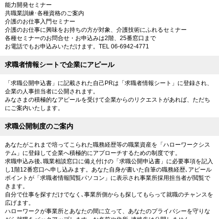
能力開発セミナー
共職業訓練･各種資格のご案内
介護のお仕事入門セミナー
介護のお仕事に興味をお持ちの方が対象、介護技術にふれるセミナー
各種セミナーのお問合せ・お申込みは2階、25番窓口まで
お電話でもお申込みいただけます。TEL 06-6942-4771
求職者情報シートで企業にアピール
「求職公開申込書」に記載された自己PRは「求職者情報シート」に登録され、
企業の人事担当者に公開されます。
みなさまの積極的なアピールを受けて企業からのリクエストがあれば、ただち
にご案内いたします。
求職公開制度のご案内
あなたがこれまで培ってこられた職務経歴等の職業資産を「ハローワークシス
テム」に登録して企業へ積極的にアプローチするための制度です。
求職申込み後､職業相談窓口に備え付けの「求職公開申込書」に必要事項を記入
し1階12番窓口へ申し込みます。あなた自身が書いた自筆の職務経歴､アピール
ポイントが「求職者情報閲覧パソコン」に表示され事業所採用担当者が閲覧で
きます。
自分で仕事を探すだけでなく､事業所側からも探してもらって就職のチャンスを
広げます。
ハローワークが事業所とあなたの間に立って、あなたのプライバシーを守りな