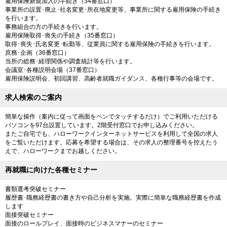
雇用保険新規加入の手続き（34番窓口）
事業所の設置･廃止･社名変更･所在地変更等、事業所に関する雇用保険の手続き
を行います。
事務組合の方の手続きを行います。
雇用保険取得･喪失の手続き（35番窓口）
取得･喪失･氏名変更･転勤等、従業員に関する雇用保険の手続きを行います。
庶務･企画（36番窓口）
当所の総務･経理関係や調査統計等を行います。
会議室･各種説明会場（37番窓口）
雇用保険説明会、初回講習、高齢者就職ガイダンス、各種行事等の会場です。
求人検索のご案内
簡単な操作（案内に従って画面をペンでタッチするだけ）でご利用いただける
パソコンを97台設置しています。2階受付窓口でお申し込みください。
またご自宅でも、ハローワークインターネットサービスを利用して全国の求人
をご覧いただけます。応募を希望する場合は、その求人の整理番号を控えたう
えで、ハローワークまでお越しください。
再就職に向けた各種セミナー
書類選考突破セミナー
履歴書･職務経歴書の書き方や自己分析を実施。実際に簡単な職務経歴書を作成
します
面接突破セミナー
面接のロールプレイ、面接時のビジネスマナーのセミナー