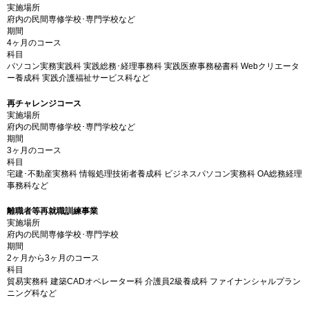
実施場所
府内の民間専修学校･専門学校など
期間
4ヶ月のコース
科目
パソコン実務実践科 実践総務･経理事務科 実践医療事務秘書科 Webクリエータ
ー養成科 実践介護福祉サービス科など
再チャレンジコース
実施場所
府内の民間専修学校･専門学校など
期間
3ヶ月のコース
科目
宅建･不動産実務科 情報処理技術者養成科 ビジネスパソコン実務科 OA総務経理
事務科など
離職者等再就職訓練事業
実施場所
府内の民間専修学校･専門学校
期間
2ヶ月から3ヶ月のコース
科目
貿易実務科 建築CADオペレーター科 介護員2級養成科 ファイナンシャルプラン
ニング科など