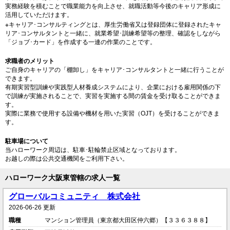
実務経験を積むことで職業能力を向上させ、就職活動等今後のキャリア形成に
活用していただけます。
※キャリア･コンサルティングとは、厚生労働省又は登録団体に登録されたキャ
リア･コンサルタントと一緒に、就業希望･訓練希望等の整理、確認をしながら
「ジョブ･カード」を作成する一連の作業のことです。
求職者のメリット
ご自身のキャリアの「棚卸し」をキャリア･コンサルタントと一緒に行うことが
できます。
有期実習型訓練や実践型人材養成システムにより、企業における雇用関係の下
で訓練が実施されることで、実習を実施する間の賃金を受け取ることができま
す。
実際に業務で使用する設備や機材を用いた実習（OJT）を受けることができま
す。
駐車場について
当ハローワーク周辺は、駐車･駐輪禁止区域となっております。
お越しの際は公共交通機関をご利用下さい。
ハローワーク大阪東管轄の求人一覧
グローバルコミュニティ 株式会社
2026-06-26 更新
職種
マンション管理員（東京都大田区仲六郷）【３３６３８８】