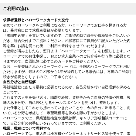
ご利用の流れ
求職者登録とハローワークカードの交付
初めてハローワークをご利用になる方、ハローワークでお仕事を探される方
は、受付窓口にて求職者登録が必要となります。
「求職申込書」を置いていますので、ご希望の就労条件や職種等をご記入いた
だき、総合受付までご提出ください。相談窓口にて職員がご記入いただいた内
容を基にお話を伺った後、ご利用の登録をさせていただきます。
ご登録が済みましたら、窓口より「ハローワークカード」をお渡しします。ハ
ローワークでのお仕事探し、および求人企業へのご紹介等を行う際に必要とな
りますので、次回以降は必ずこのカードをご持参ください。
なお、一度登録されたハローワークカードは、全国のハローワークでご利用い
ただけますが、最終のご相談から1年が経過している場合には、再度のご登録手
続きが必要となりますので、ご了承ください。
自己分析と自己理解
再就職活動にあたり最初に必要となるのが、自己分析を行い自己理解を深める
ことです。
これまでの人生を振り返り、職歴や経験、資格等からご自身の特徴や性格、興
味のある分野、自己PRとなるセールスポイントを見つけ、整理します。
また仕事としてこれから携わっていきたいことや、今の自分に出来ること、向
いている分野を考慮して、希望職種等を決める際の手がかりとします。
ハローワークでは、職業適性検査や適職診断、キャリア形成相談コーナーに
て、自己分析のお手伝いを行っていますので、ご利用ください。
職業、職種について理解する
ハローワークでは、求人自己検索機やインターネットサービス等を使って、常