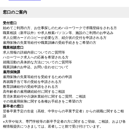
窓口のご案内
受付窓口
始めてご利用の方、お仕事探しのためハローワークで求職登録をされる方
職業相談（新卒以外）や求人検索パソコン等、施設のご利用のお申込み
求人公開カードのコピーが必要な方、紹介状の交付を申請される方
雇用保険の失業等給付や職業訓練の受給手続きをご希望の方
職業相談窓口
求人情報の詳細内容についてのご質問等
ハローワーク求人への応募を希望される方
就職活動の具体的な方法についてのご質問等
職業訓練のお申込、お問い合わせについて
雇用保険課
雇用保険の失業等給付を受給するための申請
再就職手当て等の受給を申請される方
教育訓練給付の受給申請をされる方
高年齢者の雇用継続給付に関するご相談
育児休業給付や介譲休業給付に関するご質問、ご相談
その他雇用保険に関する各種お手続きをご希望の方
新卒者の窓口
翌春卒業予定の生徒（高校、中学からの卒業予定者）からの就職に関するご相
談
※大学や短大、専門学校等の新卒予定者の方に関するご登録、ご相談、および各
種情報提供につきましては、若者しごと館で受け付けています。