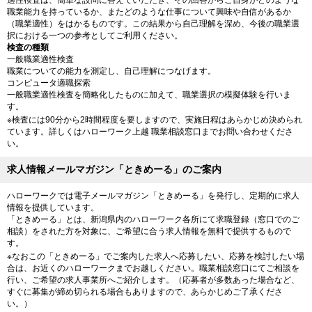
適性検査は、簡単な設問に答えていただき、その回答からご自身がどのような
職業能力を持っているか、またどのような仕事について興味や自信があるか
（職業適性）をはかるものです。この結果から自己理解を深め、今後の職業選
択における一つの参考としてご利用ください。
検査の種類
一般職業適性検査
職業についての能力を測定し、自己理解につなげます。
コンピュータ適職探索
一般職業適性検査を簡略化したものに加えて、職業選択の模擬体験を行いま
す。
※検査には90分から2時間程度を要しますので、実施日程はあらかじめ決められ
ています。詳しくはハローワーク上越 職業相談窓口までお問い合わせくださ
い。
求人情報メールマガジン「ときめーる」のご案内
ハローワークでは電子メールマガジン「ときめーる」を発行し、定期的に求人
情報を提供しています。
「ときめーる」とは、新潟県内のハローワーク各所にて求職登録（窓口でのご
相談）をされた方を対象に、ご希望に合う求人情報を無料で提供するもので
す。
※なおこの「ときめーる」でご案内した求人へ応募したい、応募を検討したい場
合は、お近くのハローワークまでお越しください。職業相談窓口にてご相談を
行い、ご希望の求人事業所へご紹介します。（応募者が多数あった場合など、
すぐに募集が締め切られる場合もありますので、あらかじめご了承くださ
い。）