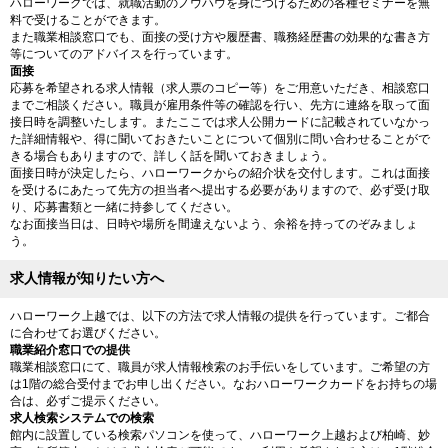
ハローワークでは、就職活動のノウハウを身につけるための各種セミナーを無
料で受けることができます。
また職業相談窓口でも、面接の受け方や履歴書、職務経歴書の効果的な書き方
等についてのアドバイスを行っています。
面接
応募を希望される求人情報（求人票のコピー等）をご用意いただき、相談窓口
までご相談ください。職員が雇用条件等の確認を行い、先方に連絡を取って面
接日時を調整いたします。またここでは求人公開カードに記載されていなかっ
た詳細情報や、得に聞いておきたいことについて個別に問い合わせることがで
きる場合もありますので、詳しく話を聞いておきましょう。
面接日時が決定したら、ハローワークからの紹介状を交付します。これは面接
を受けるにあたって先方の担当者へ提出する必要がありますので、必ず受け取
り、応募書類と一緒に持参してください。
なお面接当日は、日時や場所を間違えないよう、余裕を持ってのぞみましょ
う。
求人情報が知りたい方へ
ハローワーク上越では、以下の方法で求人情報の提供を行っています。ご都合
に合わせてお選びください。
職業紹介窓口での提供
職業相談窓口にて、職員が求人情報検索のお手伝いをしています。ご希望の方
は1階の総合受付までお申し出ください。なおハローワークカードをお持ちの場
合は、必ずご提示ください。
求人検索システムでの検索
館内に設置している検索パソコンを使って、ハローワーク上越および柏崎、妙