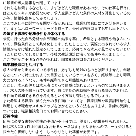
に最新の求人情報を公開しています。
それらを検索するなどして、まずはどんな職種があるのか、その仕事を行うに
はどんなスキルが必要なのか、求人企業はどんな条件の人材を募集しているの
か等、情報収集をしてみましょう。
ここでお仕事に関する疑問や不安があれば、職業相談窓口にてお話を伺いま
す。まずはハローワークカードを持って、受付案内窓口までお申し出下さい。
希望する職種や勤務条件を具体化する
最初に行った自己分析や自己理解の結果を基に、希望とする職種や働き方につ
いて、勤務条件として具体化します。ただしここで、実際に出されている求人
情報からかけ離れた設定をしてしまうと、応募できる求人が見つからないとい
うことになってしまいます。今後の生活設計に沿って条件を考えましょう。
ここで何かご不明な点等があれば、職業相談窓口をご利用ください。
職業相談窓口を活用する
求人企業から出されている条件は、必ずしも絶対のものとは限りません。年齢
などについて特におおよその目安としているケースも多く、経験等により即戦
力になれるようなら、条件を緩和できる可能性もあります。
ただし、求人条件とは求人者にとって簡単に譲れるというものではありません
し、求人の枠も限られています。特に早期の再就職を望まれる場合であれば、
条件面で緩和できる点を考えるという方法も有効となるでしょう。
また希望する職業に就くための条件面については、職業訓練や教育訓練給付を
利用して求職者がスキルアップをはかるという方法もあります。訓練の受講に
ついては、職業相談窓口までお問い合わせください。
応募準備
応募に必要な書類や面接の準備が不十分では、望ましい結果を得られません。
同じ求人に2度以上応募しなおせるケースはまずありませんので、一度受けると
決めたら後悔しないよう、しっかりとした準備が必要です。