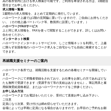
高の各所管内における求人検索が可能です。ご利用を希望される方は、1階総合
受付までお申し出ください。
求人情報一覧表
1週間分の求人情報を、まとめて定期的に発行しています。
ハローワーク上越では1階の玄関脇に置いていますので、ご自由にお持ちくださ
い。（その他上越パートバンク等、数箇所に設置しています。）
ハローワークFAXサービス
上と同じ求人情報を、FAXを使って閲覧することができます。詳しくはお問い
合わせください。
インターネット検索
ハローワークインターネットサービスや、しごと情報ネットを利用して、上越
に限らず全国各地のハローワーク求人をご自宅からでも自由に検索することが
できます。
再就職支援セミナーのご案内
ハローワーク各所では、就職活動を支援するための各種セミナーを開催してい
ます。
ハローワークにて求職者登録をされており、お仕事をお探しの方であればどな
たも無料で受講できます（受講手当て等の支給はありません）。筆記用具と雇
用保険受給資格者証、またはハローワークカードをご持参ください。
お申し込み方法
ハローワークまでお電話をいただくか、受付にて直接お申し込み下さい。
ご注意
定員になり次第、受け付けは締め切らせていただきます。
会場によっては早期に定員になる場合がありますので、お早目のご予約をお願