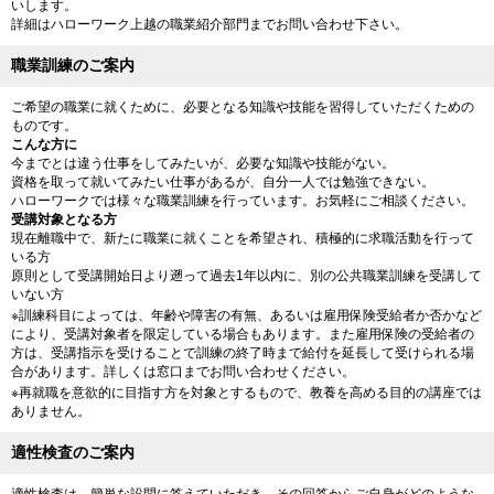
いします。
詳細はハローワーク上越の職業紹介部門までお問い合わせ下さい。
職業訓練のご案内
ご希望の職業に就くために、必要となる知識や技能を習得していただくための
ものです。
こんな方に
今までとは違う仕事をしてみたいが、必要な知識や技能がない。
資格を取って就いてみたい仕事があるが、自分一人では勉強できない。
ハローワークでは様々な職業訓練を行っています。お気軽にご相談ください。
受講対象となる方
現在離職中で、新たに職業に就くことを希望され、積極的に求職活動を行って
いる方
原則として受講開始日より遡って過去1年以内に、別の公共職業訓練を受講して
いない方
※訓練科目によっては、年齢や障害の有無、あるいは雇用保険受給者か否かなど
により、受講対象者を限定している場合もあります。また雇用保険の受給者の
方は、受講指示を受けることで訓練の終了時まで給付を延長して受けられる場
合があります。詳しくは窓口までお問い合わせください。
※再就職を意欲的に目指す方を対象とするもので、教養を高める目的の講座では
ありません。
適性検査のご案内