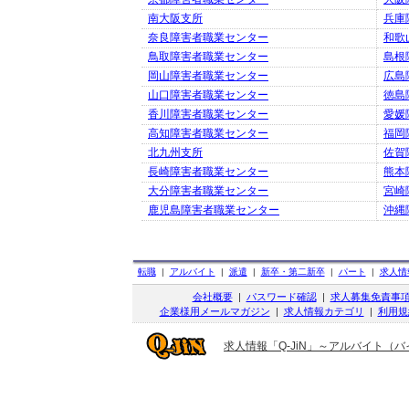
南大阪支所
兵庫
奈良障害者職業センター
和歌
鳥取障害者職業センター
島根
岡山障害者職業センター
広島
山口障害者職業センター
徳島
香川障害者職業センター
愛媛
高知障害者職業センター
福岡
北九州支所
佐賀
長崎障害者職業センター
熊本
大分障害者職業センター
宮崎
鹿児島障害者職業センター
沖縄
転職
|
アルバイト
|
派遣
|
新卒・第二新卒
|
パート
|
求人情
会社概要
|
パスワード確認
|
求人募集免責事
企業様用メールマガジン
|
求人情報カテゴリ
|
利用規
求人情報「Q-JiN」～アルバイト（