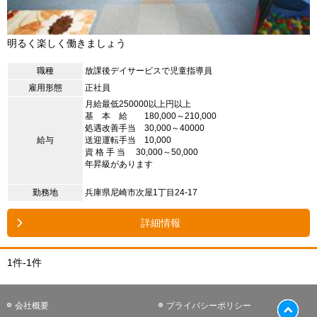
明るく楽しく働きましょう
職種
放課後デイサービスで児童指導員
雇用形態
正社員
月給最低250000以上円以上
基 本 給 180,000～210,000
処遇改善手当 30,000～40000
給与
送迎運転手当 10,000
資 格 手 当 30,000～50,000
年昇級があります
勤務地
兵庫県尼崎市次屋1丁目24-17
詳細情報
1件-1件
会社概要
プライバシーポリシー