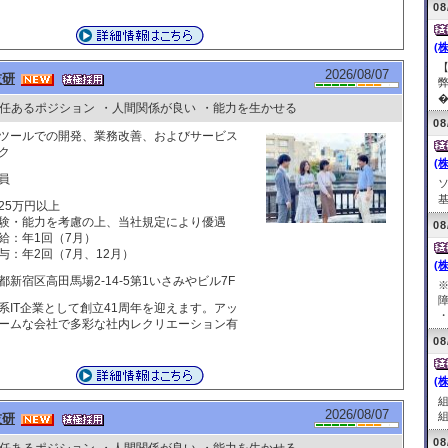
08
(株
2026/08/07
技研
�.
任あるポジション
・人間関係が良い
・能力を生かせる
08
ツールでの開発、業務改善、およびサービス
ク
(
員
基
25万円以上
験・能力を考慮の上、当社規定により優遇
08
給：年1回（7月）
与：年2回（7月、12月）
(
都新宿区高田馬場2-14-5第1いさみやビル7F
系IT企業として創立41周年を迎えます。アッ
・
ームな会社で多彩な社内レクリエーション有
08
(
2026/08/07
組
技研
08