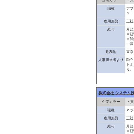
企業カラー
・責
職種
アプ
ＳＥ
雇用形態
正社
給与
月給
※経
※昇
※賞
勤務地
東京
人事担当者より
独立
トホ
り。
株式会社 システム
企業カラー
・責
職種
ネッ
雇用形態
正社
給与
月給
※経