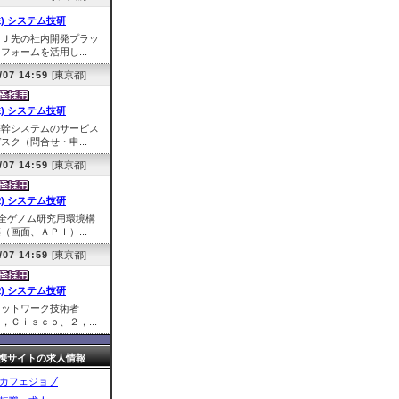
株) システム技研
ＰＪ先の社内開発プラッ
フォームを活用し...
/07 14:59
[東京都]
株) システム技研
基幹システムのサービス
スク（問合せ・申...
/07 14:59
[東京都]
株) システム技研
■全ゲノム研究用環境構
（画面、ＡＰＩ）...
/07 14:59
[東京都]
株) システム技研
ネットワーク技術者
，Ｃｉｓｃｏ、２，...
携サイトの求人情報
カフェジョブ