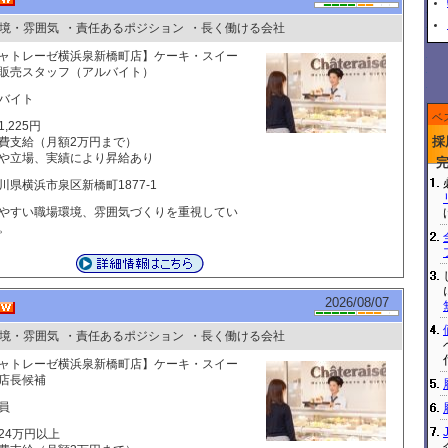
境・雰囲気
・責任あるポジション
・長く働ける会社
ャトレーゼ横浜泉新橋町店】ケーキ・スイー
販売スタッフ（アルバイト）
バイト
ベ
,225円
採
費支給（月額2万円まで）
や立場、実績により昇給あり
川県横浜市泉区新橋町1877-1
やすい職場環境、雰囲気づくりを重視してい
。
2026/08/07
境・雰囲気
・責任あるポジション
・長く働ける会社
ャトレーゼ横浜泉新橋町店】ケーキ・スイー
店長候補
員
24万円以上