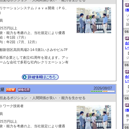
任あるポジション
・人間関係が良い
・能力を生かせる
リケーションシステムＪａｖａ開発（ＰＧ、
(
）
で
員
設.
25万円以上
08
験・能力を考慮の上、当社規定により優遇
給：年1回（7月）
与：年2回（7月、12月）
合
い
都新宿区高田馬場2-14-5第1いさみやビル7F
系IT企業として創立41周年を迎えます。アッ
ジ
ームな会社で多彩な社内レクリエーション有
08
合
い
2026/08/07
技研
ジ
任あるポジション
・人間関係が良い
・能力を生かせる
08
トワーク技術者
(
員
テ
25万円以上
験・能力を考慮の上、当社規定により優遇
08