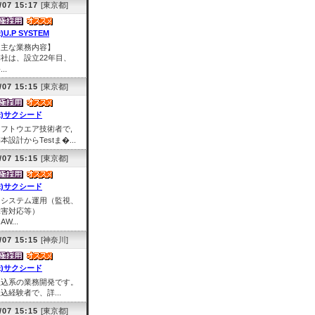
/07 15:17
[東京都]
)U.P SYSTEM
【主な業務内容】
弊社は、設立22年目、
..
/07 15:15
[東京都]
株)サクシード
ソフトウエア技術者で,
本設計からTestま�...
/07 15:15
[東京都]
株)サクシード
※システム運用（監視、
障害対応等）
AW...
/07 15:15
[神奈川]
株)サクシード
組込系の業務開発です。
込経験者で、詳...
/07 15:15
[東京都]