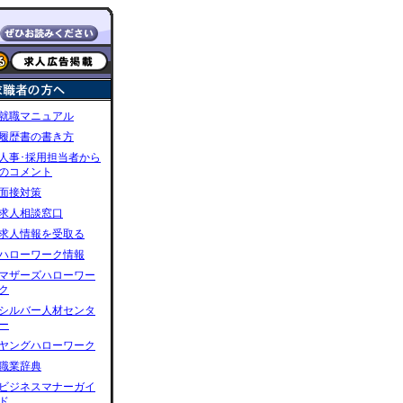
就職マニュアル
履歴書の書き方
人事･採用担当者から
のコメント
面接対策
求人相談窓口
求人情報を受取る
ハローワーク情報
マザーズハローワー
ク
シルバー人材センタ
ー
ヤングハローワーク
職業辞典
ビジネスマナーガイ
ド