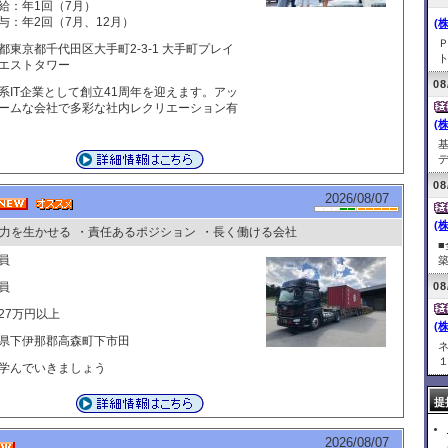
給：年1回（7月）
与：年2回（7月、12月）
(
都東京都千代田区大手町2-3-1 大手町プレイ
ト
エストタワー
08
系IT企業として創立41周年を迎えます。アッ
ームな会社で多彩な社内レクリエーション有
(
デ
08
2026/08/07
(
力を生かせる
・責任あるポジション
・長く働ける会社
員
築
員
08
27万円以上
(
県下伊那郡高森町下市田
１
学んでいきましょう
提
2026/08/07