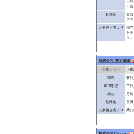
※昇
※賞
勤務地
東京
スウ
人事担当者より
独立
トホ
り。
有限会社 熊谷商事
企業カラー
・能
職種
事務
雇用形態
正社
給与
月給
勤務地
長野
人事担当者より
共に
株式会社Crepas