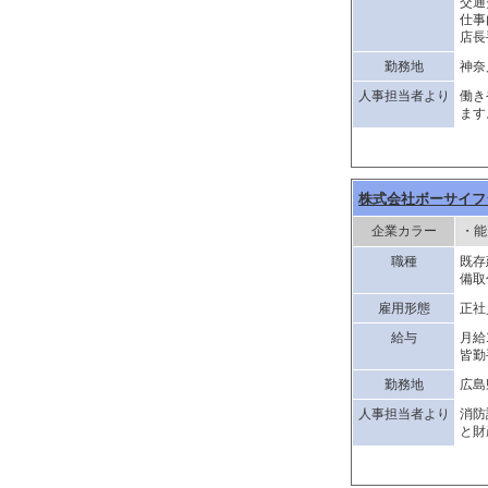
交通
仕事
店長
勤務地
神奈
人事担当者より
働き
ます
株式会社ボーサイフ
企業カラー
・能
職種
既存
備取
雇用形態
正社
給与
月給
皆勤
勤務地
広島
人事担当者より
消防
と財