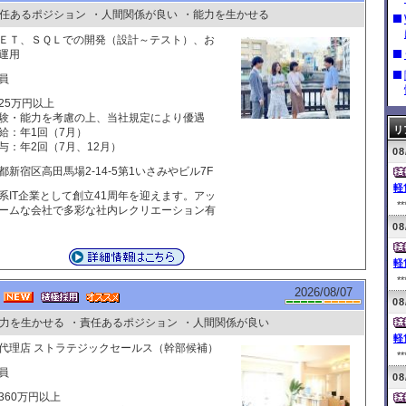
任あるポジション
・人間関係が良い
・能力を生かせる
ＥＴ、ＳＱＬでの開発（設計～テスト）、お
運用
員
25万円以上
験・能力を考慮の上、当社規定により優遇
リ
給：年1回（7月）
与：年2回（7月、12月）
08
都新宿区高田馬場2-14-5第1いさみやビル7F
軽
系IT企業として創立41周年を迎えます。アッ
**
ームな会社で多彩な社内レクリエーション有
08
軽
**
2026/08/07
08
力を生かせる
・責任あるポジション
・人間関係が良い
軽
代理店 ストラテジックセールス（幹部候補）
**
員
08
360万円以上