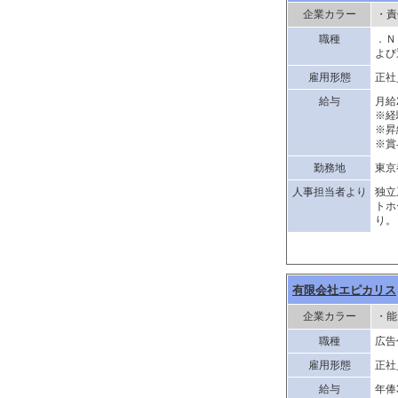
企業カラー
・責
職種
．Ｎ
よび
雇用形態
正社
給与
月給
※経
※昇
※賞
勤務地
東京
人事担当者より
独立
トホ
り。
有限会社エピカリス
企業カラー
・能
職種
広告
雇用形態
正社
給与
年俸