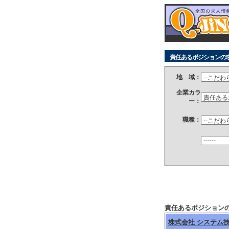
責任あるポジションの
地 域：
企業カラ
ー：
職種：
責任あるポジションの
株式会社 システム