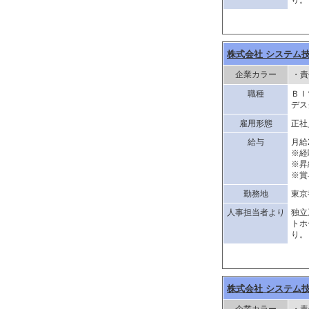
り。
株式会社 システム
企業カラー
・責
職種
ＢＩ
デス
雇用形態
正社
給与
月給
※経
※昇
※賞
勤務地
東京
人事担当者より
独立
トホ
り。
株式会社 システム