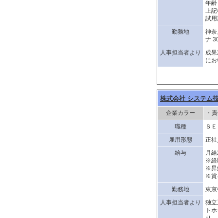
年齢
上記
試用
勤務地
神奈
ナ 3
人事担当者より
成果
にお
株式会社 システム
企業カラー
・責
職種
ＳＥ
雇用形態
正社
給与
月給
※経
※昇
※賞
勤務地
東京
人事担当者より
独立
トホ