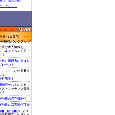
転職・求人green
ワークゲート
ストマッチングの
用されるまで・・・
完全無料バックアップ
必要な求人情報を
リアルタイム
でお届
け！
全員に履歴書の書き方
プレゼント
しっくりこない履歴書
には
無料添削！
価値観テストに
よる
ベストマッチング機能
付！
履歴書の保存機能付！
履歴書に写真添付可能
Job offer index
により
企業採用意欲が見える