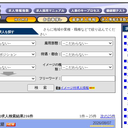
さらに地域や業種・職種などで絞り込んでくだ
求人を探す
さい
雇用形態：
待遇・都合：
イメージの種
：
類
：
フリーワード
イメージ付求人情報
求人検索結果216件
1件～25件
次の25件
2026/08/07
技研