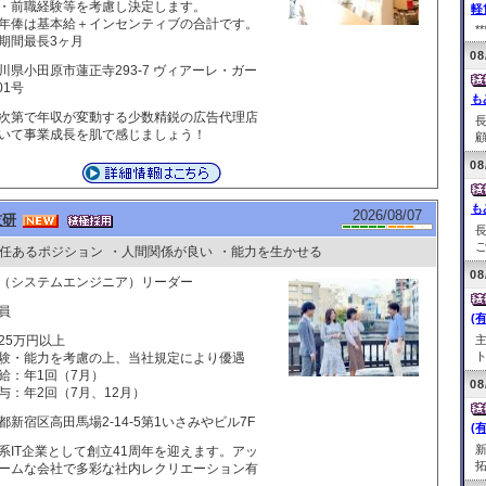
・前職経験等を考慮し決定します。
軽
年俸は基本給＋インセンティブの合計です。
**
期間最長3ヶ月
08
川県小田原市蓮正寺293-7 ヴィアーレ・ガー
01号
も
次第で年収が変動する少数精鋭の広告代理店
いて事業成長を肌で感じましょう！
顧
08
も
2026/08/07
技研
ご
任あるポジション
・人間関係が良い
・能力を生かせる
08
（システムエンジニア）リーダー
員
(
25万円以上
ト
験・能力を考慮の上、当社規定により優遇
給：年1回（7月）
08
与：年2回（7月、12月）
都新宿区高田馬場2-14-5第1いさみやビル7F
(
系IT企業として創立41周年を迎えます。アッ
拓
ームな会社で多彩な社内レクリエーション有