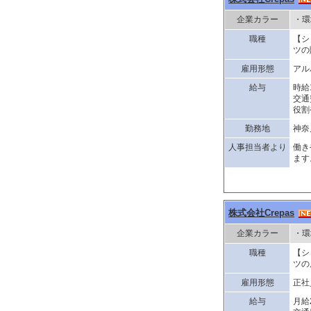
企業カラー
・環
職種
【シ
ツの
雇用形態
アル
給与
時給1
交通
役割
勤務地
神奈
人事担当者より
働き
ます
株式会社Crepas
企業カラー
・環
職種
【シ
ツの
雇用形態
正社
給与
月給