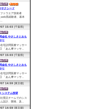
株)サクシード
ソフトウエア技術者
,web系経験者、基本
..
/07 15:03
[千葉県]
同会社 やさしさとおも
やり
【在宅訪問医療マッサー
】「あん摩マッサ...
/07 15:03
[千葉県]
同会社 やさしさとおも
やり
【在宅訪問医療マッサー
】「あん摩マッサ...
/07 14:59
[東京都]
株) システム技研
弊社受託チームでのシス
ム設計、開発、及...
/07 14:59
[東京都]