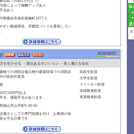
費支給（月額3万円まで）
内容によって報酬アップあり
手当あり
川県横浜市泉区新橋町1877-1
やすい職場環境、雰囲気づくりを重視してい
。
お
2026/08/07
ジ
力を生かせる
・責任あるポジション
・長く働ける会社
建物での消防設備点検や建築現場での消防設
高校生歓迎
付の技術作業員
大学生歓迎
フリーター歓迎
員
未経験者歓迎
19万1000円以上
有資格者歓迎
手当、通勤手当があります。
県福山市山手町5-26-50
設備士としての専門知識を付け、お客様の命
産を守る仕事です