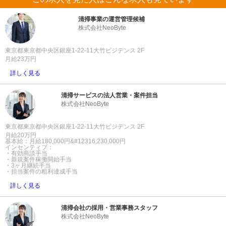
清掃事業の運営管理候補
株式会社NeoByte
東京都東京都中央区銀座1-22-11大竹ビジデンス 2F
月給23万円
詳しく見る
清掃サービスの法人営業・案件担当
株式会社NeoByte
東京都東京都中央区銀座1-22-11大竹ビジデンス 2F
月給20万円
基本給：月給180,000円&#12316;230,000円
インセンティブ：
・有効商談手当
・新規案件稼働開始手当
・3ヶ月継続手当
・担当案件の粗利達成手当
詳しく見る
清掃会社の採用・営業事務スタッフ
株式会社NeoByte