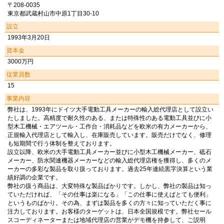
〒208-0035
東京都武蔵村山市中原1丁目30-10
設立
1993年3月20日
資本金
3000万円
従業員数
15
事業内容
弊社は、1993年にドイツ大手電動工具メーカーの輸入総代理店として設立い
たしました。高精度で耐久性のある、または特殊性のある電動工具並びに小
型木工機械・エアツール・工作台・消耗品などを欧米の有力メーカーから、
正規輸入代理店として輸入し、在庫販売しています。販売だけでなく、修理
も短期間で行う体制を整えております。
設立以降、欧米の大手電動工具メーカー並びに小型木工機械メーカー、砥石
メーカー、防水関連機器メーカーなどの輸入総代理店権を獲得し、多くのメ
ーカーの多彩な製品を取り扱っております。過去25年連続黒字決算という業
績好調の企業です。
弊社の扱う商品は、大変特殊な製品ばかりです。しかし、弊社の製品は知っ
ていただければ、「その仕事は楽になる」「この仕事に使えばとても便利」
というものばかり。その為、まずは製品を多くの方々に知っていただく事に
注力しております。お客様のターゲットは、日本全国規模です。弊社セール
スコーディネーターまたは地域代理店の営業がデモ機を持参して、ご説明