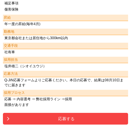
補足事項
傷害保険
昇給
年一度の昇給(毎年4月)
勤務地
東京都会社または居住地から300km以内
交通手段
社有車
採用担当
塩井雄二（シオイユウジ）
応募方法
Q-JiN応募フォームよりご応募ください。本日の応募で、結果は08月10日ま
でに届きます
採用プロセス
応募 ⇒ 内容選考 ⇒ 弊社採用ライン ⇒採用
面接があります
応募する