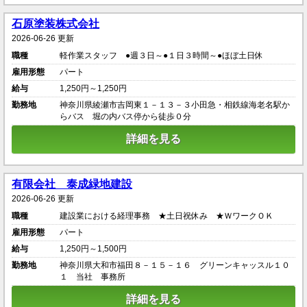
石原塗装株式会社
2026-06-26 更新
職種
軽作業スタッフ ●週３日～●１日３時間～●ほぼ土日休
雇用形態
パート
給与
1,250円～1,250円
勤務地
神奈川県綾瀬市吉岡東１－１３－３小田急・相鉄線海老名駅か
らバス 堀の内バス停から徒歩０分
詳細を見る
有限会社 泰成緑地建設
2026-06-26 更新
職種
建設業における経理事務 ★土日祝休み ★ＷワークＯＫ
雇用形態
パート
給与
1,250円～1,500円
勤務地
神奈川県大和市福田８－１５－１６ グリーンキャッスル１０
１ 当社 事務所
詳細を見る