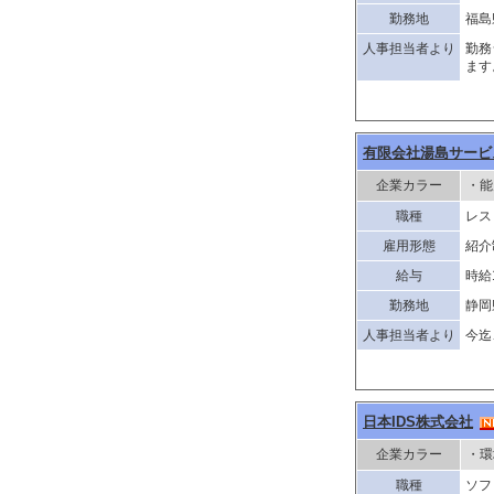
勤務地
福島
人事担当者より
勤務
ます
有限会社湯島サービ
企業カラー
・能
職種
レス
雇用形態
紹介
給与
時給1
勤務地
静岡
人事担当者より
今迄
日本IDS株式会社
企業カラー
・環
職種
ソフ