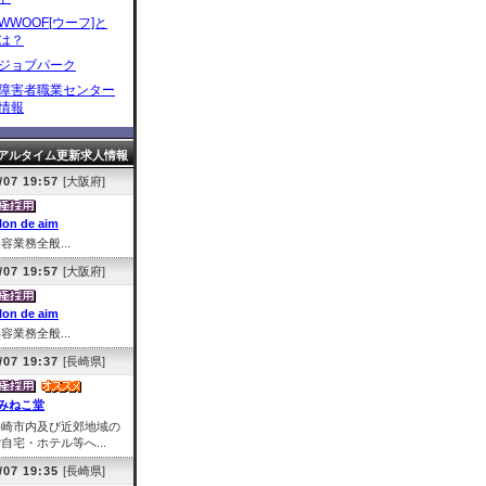
WWOOF[ウーフ]と
は？
ジョブパーク
障害者職業センター
情報
アルタイム更新求人情報
/07 19:57
[大阪府]
lon de aim
容業務全般...
/07 19:57
[大阪府]
lon de aim
容業務全般...
/07 19:37
[長崎県]
みねこ堂
長崎市内及び近郊地域の
自宅・ホテル等へ...
/07 19:35
[長崎県]