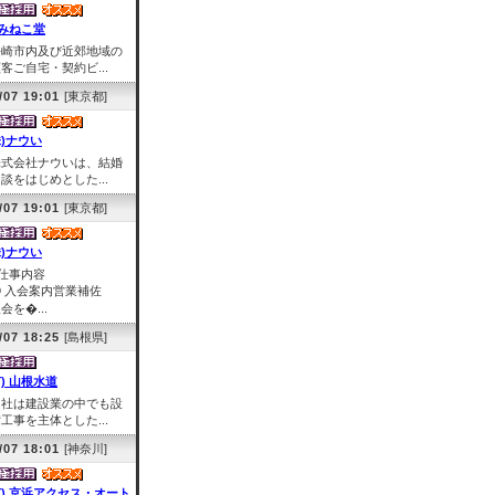
みねこ堂
長崎市内及び近郊地域の
客ご自宅・契約ビ...
/07 19:01
[東京都]
株)ナウい
株式会社ナウいは、結婚
談をはじめとした...
/07 19:01
[東京都]
株)ナウい
■仕事内容
① 入会案内営業補佐
会を�...
/07 18:25
[島根県]
有) 山根水道
当社は建設業の中でも設
工事を主体とした...
/07 18:01
[神奈川]
有) 京浜アクセス・オート