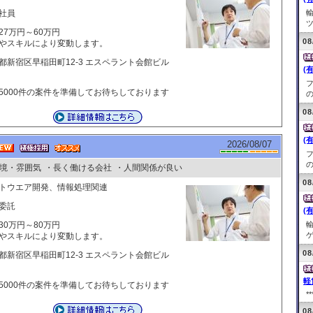
社員
ツ
27万円～60万円
08
やスキルにより変動します。
都新宿区早稲田町12-3 エスペラント会館ビル
(
5000件の案件を準備してお待ちしております
の
08
(
2026/08/07
の
境・雰囲気
・長く働ける会社
・人間関係が良い
08
トウエア開発、情報処理関連
委託
(
30万円～80万円
ゲ
やスキルにより変動します。
08
都新宿区早稲田町12-3 エスペラント会館ビル
軽
5000件の案件を準備してお待ちしております
**
08