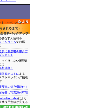
ワークゲート
ストマッチングの
用されるまで・・・
完全無料バックアップ
必要な求人情報を
リアルタイム
でお届
け！
全員に履歴書の書き方
プレゼント
しっくりこない履歴書
には
無料添削！
価値観テストに
よる
ベストマッチング機能
付！
履歴書の保存機能付！
履歴書に写真添付可能
Job offer index
により
企業採用意欲が見える