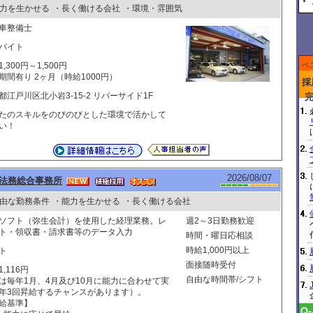
力を生かせる
・長く働ける会社
・環境・雰囲気
車整備士
バイト
,300円～1,500円
ベ
期間有り 2ヶ月（時給1000円）
採
都江戸川区北小岩3-15-2 リバーサイド1F
たのスキルをのびのびとした環境で活かして
い！
2026/08/07
法務総合事務所
由な勤務条件
・能力を生かせる
・長く働ける会社
ソフト（弥生会計）を使用した経理業務。レ
週2～3日勤務歓迎
ト・領収書・請求書等のデータ入力
時間・曜日応相談
時給1,000円以上
ト
面接随時受付
,116円
自由な時間帯/シフト
は毎年1月、4月及び10月に能力に合わせて実
年3回昇給するチャンスがあります）。
給基準】