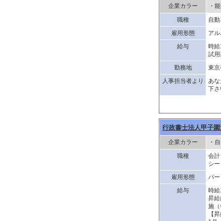
企業カラー
・能
職種
自動
雇用形態
アル
給与
時給1
試用
勤務地
東京
人事担当者より
あな
下さ
行政書士法人甲子園
企業カラー
・自
職種
会計
シー
雇用形態
パー
給与
時給1
昇給
施（
【昇