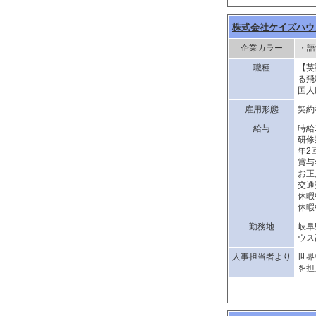
株式会社ケイズハウ
企業カラー
・語
職種
【英
る飛
国人
雇用形態
契約
給与
時給1
研修
年2
賞与
お正
交通
休暇
休暇
勤務地
岐阜
ウス
人事担当者より
世界
を担