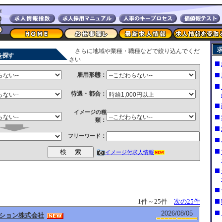
さらに地域や業種・職種などで絞り込んでくだ
人を探す
さい
雇用形態：
待遇・都合：
イメージの種
：
類
：
フリーワード
イメージ付求人情報
1件～25件
次の25件
2026/08/05
ション株式会社