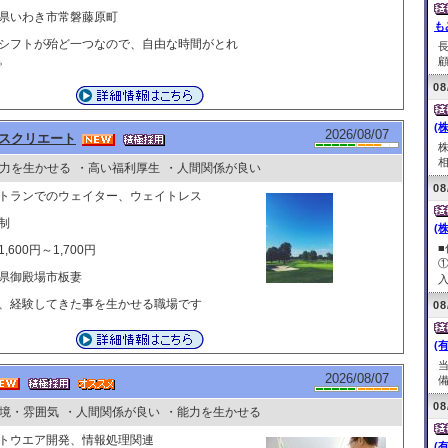
県いわき市常磐藤原町
も
シフトが殆ど一つなので、自由な時間がとれ
。
顧
08
(
2026/08/07
スクリエート
相
力を生かせる
・高い福利厚生
・人間関係が良い
08
トランでのウェイター、ウェイトレス
制
(
,600円～1,700円
県御殿場市板妻
入
、経験してきた事を生かせる職場です
08
(
2026/08/07
備
08
境・雰囲気
・人間関係が良い
・能力を生かせる
トウエア開発、情報処理関連
(