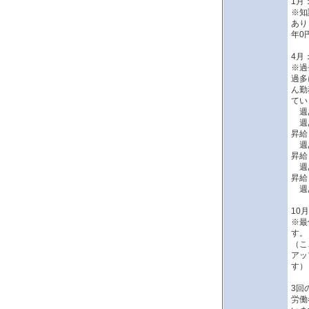
1月
※知
あり
年0
4月
※過
過多
ん勤
てい
週あ
週あ
昇給
週あ
昇給
週あ
昇給
週あ
10
※最
す。
（こ
アッ
す）
3回
労働