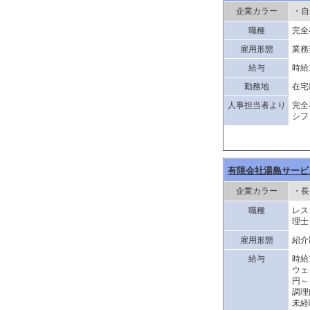
企業カラー
・自
職種
完全
雇用形態
業務
給与
時給1
勤務地
在宅
人事担当者より
完全
シフ
有限会社湯島サービ
企業カラー
・長
職種
レス
理士
雇用形態
紹介
給与
時給1
ウェ
円～
調理
未経