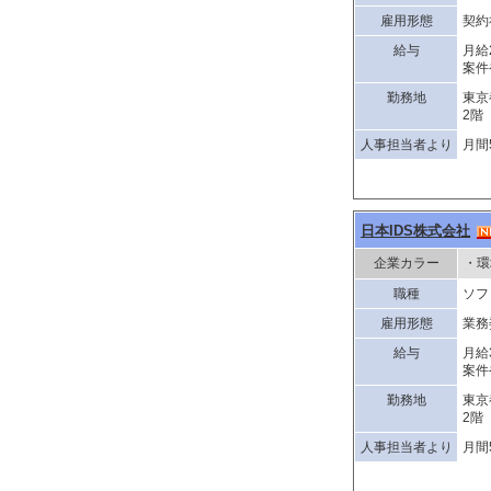
雇用形態
契約
給与
月給
案件
勤務地
東京
2階
人事担当者より
月間
日本IDS株式会社
企業カラー
・環
職種
ソフ
雇用形態
業務
給与
月給
案件
勤務地
東京
2階
人事担当者より
月間