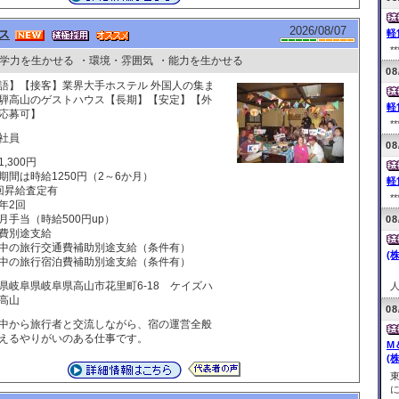
2026/08/07
ス
軽
**
学力を生かせる
・環境・雰囲気
・能力を生かせる
08
語】【接客】業界大手ホステル 外国人の集ま
騨高山のゲストハウス【長期】【安定】【外
軽
応募可】
**
社員
08
,300円
期間は時給1250円（2～6か月）
軽
回昇給査定有
**
年2回
月手当（時給500円up）
08
費別途支給
中の旅行交通費補助別途支給（条件有）
(
中の旅行宿泊費補助別途支給（条件有）
県岐阜県岐阜県高山市花里町6-18 ケイズハ
人
高山
08
中から旅行者と交流しながら、宿の運営全般
えるやりがいのある仕事です。
M
(株
に