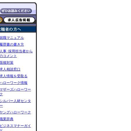
就職マニュアル
履歴書の書き方
人事･採用担当者から
のコメント
面接対策
求人相談窓口
求人情報を受取る
ハローワーク情報
マザーズハローワー
ク
シルバー人材センタ
ー
ヤングハローワーク
職業辞典
ビジネスマナーガイ
ド