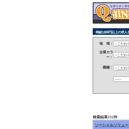
時給1,000円以上の求
地 域：
企業カラ
ー：
職種：
検索結果232件
ソーシャルソリュー