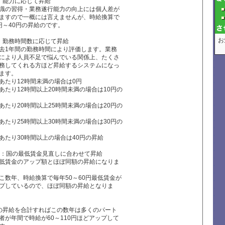
：能力に応じて昇給
識の習得・業務遂行能力の向上には個人差が
ますので一概には言えませんが、時給換算で
円～40円の昇給のです。
お
：勤務時間数に応じて昇給
去1年間の勤務時間により評価します。業務
により人員不足で悩んでいる関係上、たくさ
務してくれる方ほど昇給するシステムになっ
ます。
たり12時間未満の場合は0円
たり12時間以上20時間未満の場合は10円の
たり20時間以上25時間未満の場合は20円の
たり25時間以上30時間未満の場合は30円の
たり30時間以上の場合は40円の昇給
月：国の最低賃金見直しに合わせて昇給
低賃金のアップ額とほぼ同額の昇給になりま
こ数年、時給換算で毎年50～60円最低賃金が
プしているので、ほぼ同額の昇給となりま
の昇給を合計すればこの数年は多くのパート
者が年間で時給が60～110円ほどアップして