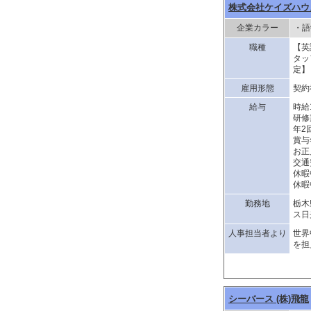
株式会社ケイズハウ
企業カラー
・語
職種
【英
タッ
定】
雇用形態
契約
給与
時給1
研修
年2
賞与
お正
交通
休暇
休暇
勤務地
栃木
ス日
人事担当者より
世界
を担
シーバース (株)飛龍