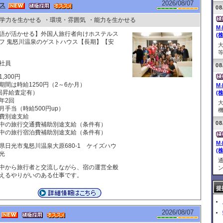
2026/08/07
ス
08
学力を生かせる
・環境・雰囲気
・能力を生かせる
M
語が活かせる】外国人旅行者向けホステルス
(株
フ 鬼怒川温泉のゲストハウス【長期】【安
等
社員
08
,300円
期間は時給1250円（2～6か月）
M
回昇給査定有）
(株
年2回
月手当（時給500円up）
機
費別途支給
08
中の旅行交通費補助別途支給（条件有）
中の旅行宿泊費補助別途支給（条件有）
M
県日光市鬼怒川温泉大原680-1 ケイズハウ
(株
光
中から旅行者と交流しながら、宿の運営全般
ン
えるやりがいのある仕事です。
提
2026/08/07