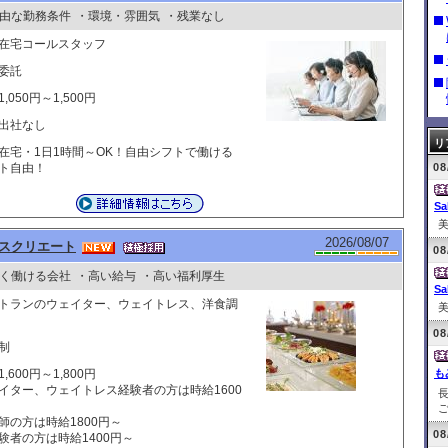
由な勤務条件
・環境・雰囲気
・残業なし
在宅コールスタッフ
委託
,050円～1,500円
出社なし
リ
在宅・1日1時間～OK！自由シフトで働ける
ト自由！
08
Sa
美
2026/08/07
スクリエート
08
く働ける会社
・高い給与
・高い福利厚生
Sa
トランのウェイター、ウェイトレス、洋食調
美
08
制
,600円～1,800円
も
イター、ウェイトレス経験者の方は時給1600
ご
師の方は時給1800円～
08
験者の方は時給1400円～