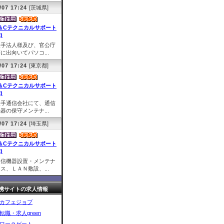
/07 17:24
[茨城県]
＆Cテクニカルサポート
)
大手法人様及び、官公庁
に出向いてパソコ...
/07 17:24
[東京都]
＆Cテクニカルサポート
)
大手通信会社にて、通信
器の保守メンテナ...
/07 17:24
[埼玉県]
＆Cテクニカルサポート
)
通信機器設置・メンテナ
ス、ＬＡＮ敷設、...
携サイトの求人情報
カフェジョブ
転職・求人green