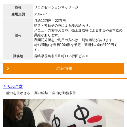
職種
リラクゼーションマッサージ
雇用形態
アルバイト
月給12万円～22万円
指名・皆勤その他による歩合給あり。
メニューの習得具合や、売上達成等による歩合や基本給の
給与
昇給があります。
夜間託児所をご利用の方へは、別途補助があります。
※技術研修は当初10時間を予定、期間中の時給700円で
す。
勤務地
長崎県長崎市平和町11-5戸田ビル1F
詳細情報
もみねこ堂
・能力を生かせる
・高い給与
・自由な勤務条件