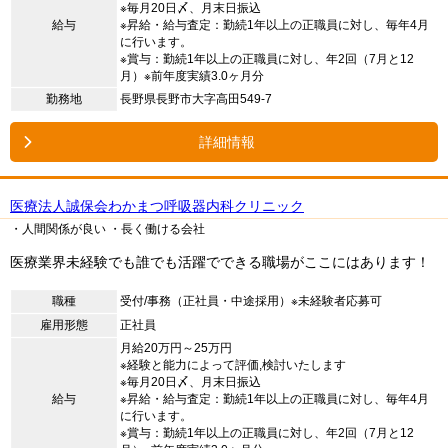
※毎月20日〆、月末日振込
給与
※昇給・給与査定：勤続1年以上の正職員に対し、毎年4月
に行います。
※賞与：勤続1年以上の正職員に対し、年2回（7月と12
月）※前年度実績3.0ヶ月分
勤務地
長野県長野市大字高田549-7
詳細情報
医療法人誠保会わかまつ呼吸器内科クリニック
・人間関係が良い
・長く働ける会社
医療業界未経験でも誰でも活躍でできる職場がここにはあります！
職種
受付/事務（正社員・中途採用）※未経験者応募可
雇用形態
正社員
月給20万円～25万円
※経験と能力によって評価,検討いたします
※毎月20日〆、月末日振込
給与
※昇給・給与査定：勤続1年以上の正職員に対し、毎年4月
に行います。
※賞与：勤続1年以上の正職員に対し、年2回（7月と12