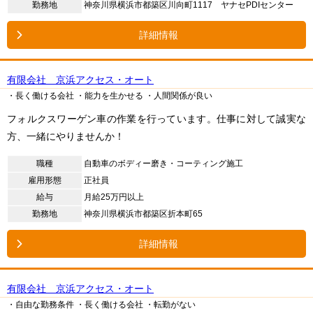
勤務地
神奈川県横浜市都築区川向町1117 ヤナセPDIセンター
詳細情報
有限会社 京浜アクセス・オート
・長く働ける会社
・能力を生かせる
・人間関係が良い
フォルクスワーゲン車の作業を行っています。仕事に対して誠実な
方、一緒にやりませんか！
職種
自動車のボディー磨き・コーティング施工
雇用形態
正社員
給与
月給25万円以上
勤務地
神奈川県横浜市都築区折本町65
詳細情報
有限会社 京浜アクセス・オート
・自由な勤務条件
・長く働ける会社
・転勤がない