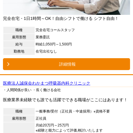
完全在宅・1日1時間～OK！自由シフトで働ける シフト自由！
職種
完全在宅コールスタッフ
雇用形態
業務委託
給与
時給1,050円～1,500円
勤務地
在宅出社なし
詳細情報
医療法人誠保会わかまつ呼吸器内科クリニック
・人間関係が良い
・長く働ける会社
医療業界未経験でも誰でも活躍でできる職場がここにはあります！
職種
一般事務/受付（正社員・中途採用）※資格不要
雇用形態
正社員
月給20万円～25万円
※経験と能力によって評価,検討いたします