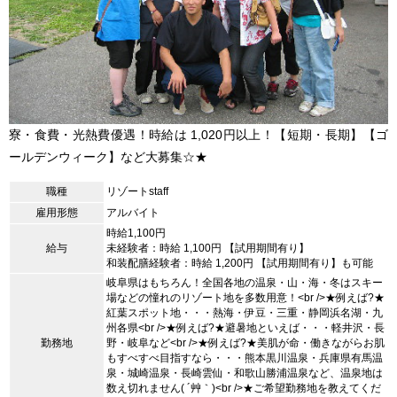
寮・食費・光熱費優遇！時給は 1,020円以上！【短期・長期】【ゴ
ールデンウィーク】など大募集☆★
職種
リゾートstaff
雇用形態
アルバイト
時給1,100円
給与
未経験者：時給 1,100円 【試用期間有り】
和装配膳経験者：時給 1,200円 【試用期間有り】も可能
岐阜県はもちろん！全国各地の温泉・山・海・冬はスキー
場などの憧れのリゾート地を多数用意！<br />★例えば?★
紅葉スポット地・・・熱海・伊豆・三重・静岡浜名湖・九
州各県<br />★例えば?★避暑地といえば・・・軽井沢・長
勤務地
野・岐阜など<br />★例えば?★美肌が命・働きながらお肌
もすべすべ目指すなら・・・熊本黒川温泉・兵庫県有馬温
泉・城崎温泉・長崎雲仙・和歌山勝浦温泉など、温泉地は
数え切れません( ´艸｀)<br />★ご希望勤務地を教えてくだ