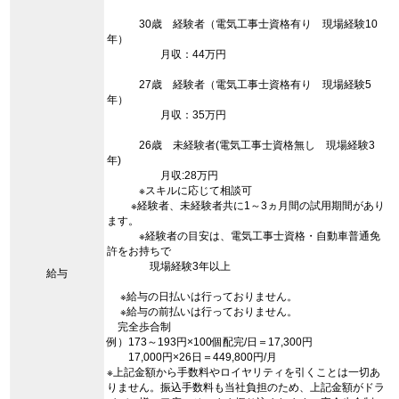
30歳 経験者（電気工事士資格有り 現場経験10
年）
月収：44万円
27歳 経験者（電気工事士資格有り 現場経験5
年）
月収：35万円
26歳 未経験者(電気工事士資格無し 現場経験3
年)
月収:28万円
※スキルに応じて相談可
※経験者、未経験者共に1～3ヵ月間の試用期間があり
ます。
※経験者の目安は、電気工事士資格・自動車普通免
許をお持ちで
現場経験3年以上
給与
※給与の日払いは行っておりません。
※給与の前払いは行っておりません。
完全歩合制
例）173～193円×100個配完/日＝17,300円
17,000円×26日＝449,800円/月
※上記金額から手数料やロイヤリティを引くことは一切あ
りません。振込手数料も当社負担のため、上記金額がドラ