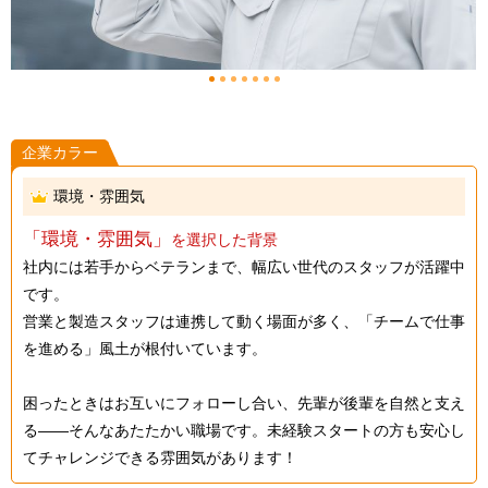
1
2
3
4
5
6
7
企業カラー
環境・雰囲気
「環境・雰囲気」
を選択した背景
社内には若手からベテランまで、幅広い世代のスタッフが活躍中
です。
営業と製造スタッフは連携して動く場面が多く、「チームで仕事
を進める」風土が根付いています。
困ったときはお互いにフォローし合い、先輩が後輩を自然と支え
る――そんなあたたかい職場です。未経験スタートの方も安心し
てチャレンジできる雰囲気があります！