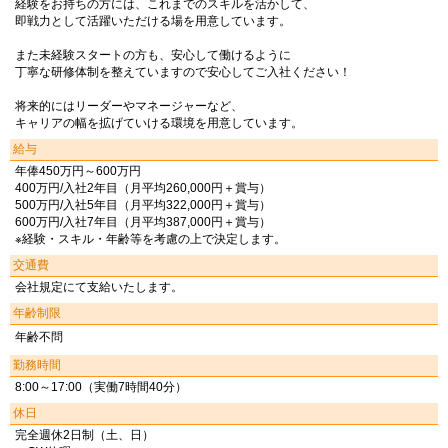
経験をお持ちの方には、これまでのスキルを活かして、
即戦力として活躍いただける場を用意しています。
また未経験スタートの方も、安心して働けるように
丁寧な研修体制を整えていますので安心してご入社ください！
将来的にはリーダーやマネージャーなど、
キャリアの幅を拡げていける環境を用意しています。
給与
年俸450万円～600万円
400万円/入社2年目（月平均260,000円＋賞与）
500万円/入社5年目（月平均322,000円＋賞与）
600万円/入社7年目（月平均387,000円＋賞与）
※経験・スキル・年齢等を考慮の上で決定します。
交通費
会社規定にて支給いたします。
年齢制限
年齢不問
勤務時間
8:00～17:00（実働7時間40分）
休日
完全週休2日制（土、日）