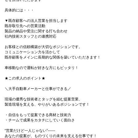
具体的には・・・
▼既存顧客への法人営業を担当します
既存取引先への営業活動
製品の納品や受注に関する打ち合わせ
社内技術スタッフとの連携対応
お客様との信頼構築が大切なポジションです。
コミュニケーション力を活かして
既存顧客をメインに長期的な関係を築いていただきます！
車移動なので運転が好きな方にもピッタリ！
★この求人のポイント★
＼大手自動車メーカーと仕事ができる／
現場の優秀な技術者とタッグを組む提案営業、
製造現場を支える、やりがいあるポジションです！
・自信をもって提案できる商材と技術力
・チームで成果をカタチにしていく面白さ
“営業だけど一人じゃない”――
あなたの提案が、ものづくりの未来を支える仕事です！