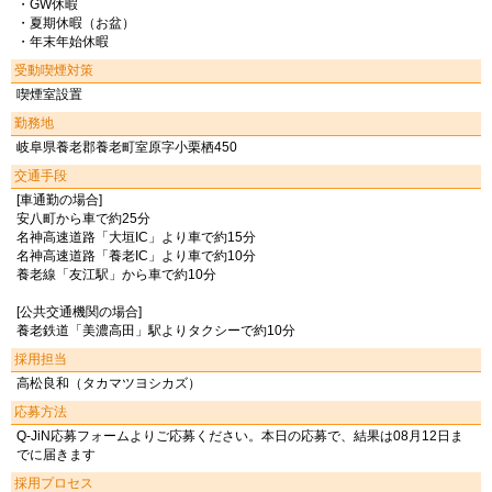
・GW休暇
・夏期休暇（お盆）
・年末年始休暇
受動喫煙対策
喫煙室設置
勤務地
岐阜県養老郡養老町室原字小栗栖450
交通手段
[車通勤の場合]
安八町から車で約25分
名神高速道路「大垣IC」より車で約15分
名神高速道路「養老IC」より車で約10分
養老線「友江駅」から車で約10分
[公共交通機関の場合]
養老鉄道「美濃高田」駅よりタクシーで約10分
採用担当
高松良和（タカマツヨシカズ）
応募方法
Q-JiN応募フォームよりご応募ください。本日の応募で、結果は08月12日ま
でに届きます
採用プロセス