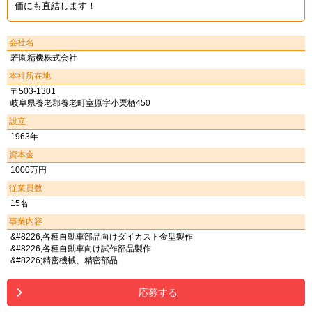
価にも直結します！
会社名
若園精機株式会社
本社所在地
〒503-1301
岐阜県養老郡養老町室原字小栗栖450
設立
1963年
資本金
1000万円
従業員数
15名
事業内容
&#8226;各種自動車部品向けダイカスト金型製作
&#8226;各種自動車向け試作部品製作
&#8226;精密機械、精密部品
応募する