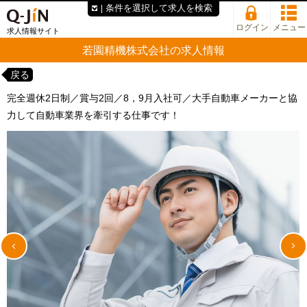
条件を選択して求人を検索
ログイン
メニュー
求人情報サイト
若園精機株式会社の求人情報
戻る
完全週休2日制／賞与2回／8，9月入社可／大手自動車メーカーと協
力して自動車業界を牽引する仕事です！