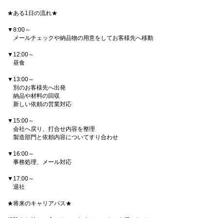
★ある1日の流れ★
▼8:00～
メールチェックや納品物の用意をしてお客様先へ移動
▼12:00～
昼食
▼13:00～
別のお客様先へ出発
納品や材料の回収
新しい依頼の営業対応
▼15:00～
会社へ戻り、打合せ内容を整理
製造部門と依頼内容についてすり合わせ
▼16:00～
事務処理、メール対応
▼17:00～
退社
★将来のキャリアパス★