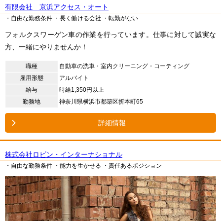
有限会社 京浜アクセス・オート
・自由な勤務条件
・長く働ける会社
・転勤がない
フォルクスワーゲン車の作業を行っています。仕事に対して誠実な
方、一緒にやりませんか！
職種
自動車の洗車・室内クリーニング・コーティング
雇用形態
アルバイト
給与
時給1,350円以上
勤務地
神奈川県横浜市都築区折本町65
詳細情報
株式会社ロビン・インターナショナル
・自由な勤務条件
・能力を生かせる
・責任あるポジション