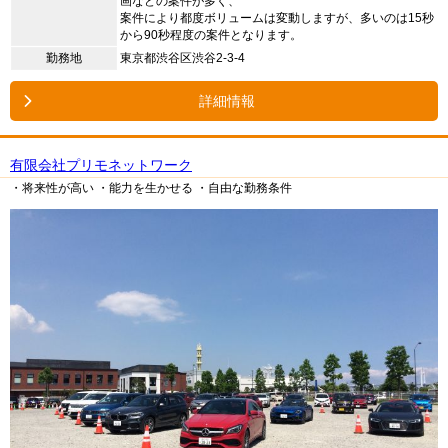
画などの案件が多く、
案件により都度ボリュームは変動しますが、多いのは15秒
から90秒程度の案件となります。
勤務地
東京都渋谷区渋谷2-3-4
詳細情報
有限会社プリモネットワーク
・将来性が高い
・能力を生かせる
・自由な勤務条件