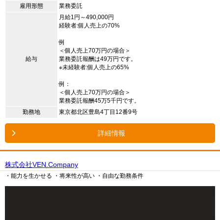
雇用形態
業務委託
月給1円～490,000円
経験者:個人売上の70%
例
＜個人売上70万円の場合＞
給与
業務委託報酬は49万円です。
※未経験者:個人売上の65%
例：
＜個人売上70万円の場合＞
業務委託報酬45万5千円です。
勤務地
東京都北区豊島4丁目12番9号
詳細情報
株式会社VEN.Company
・能力を生かせる
・将来性が高い
・自由な勤務条件