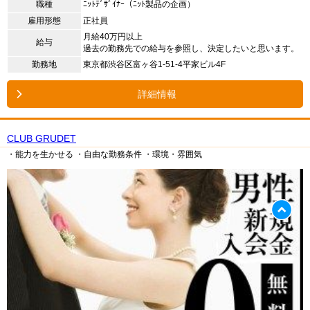
職種
ﾆｯﾄﾃﾞｻﾞｲﾅｰ（ﾆｯﾄ製品の企画）
雇用形態
正社員
月給40万円以上
給与
過去の勤務先での給与を参照し、決定したいと思います。
勤務地
東京都渋谷区富ヶ谷1-51-4平家ビル4F
詳細情報
CLUB GRUDET
・能力を生かせる
・自由な勤務条件
・環境・雰囲気