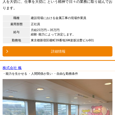
人を大切に、仕事を大切に という精神で日々の業務に取り組んでお
ります。
職種
建設現場における金属工事の現場作業員
雇用形態
正社員
月給23万円～35万円
給与
経験･能力によって決定します。
勤務地
東京都新宿区榎町39番地3神楽坂法曹ビル601
詳細情報
株式会社 楓
・能力を生かせる
・人間関係が良い
・自由な勤務条件