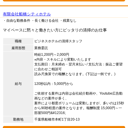
有限会社船橋シティホテル
・自由な勤務条件
・長く働ける会社
・残業なし
マイペースに黙々と働きたい方にピッタリの清掃のお仕事
職種
ビジネスホテルの清掃スタッフ
雇用形態
業務委託
時給1,200円～2,000円
※内容・スキルにより変動いたします
支払期日：月末締め・翌月末払い / 支払方法：振込ご要望
に合わせご相談可
読み尺換算での報酬となります。(下記は一例です。)
給与
120秒以内：5,000円から
ご依頼する案件は内容は会社紹介動画や、Youtube広告動
画などの案件が多く、
案件により都度ボリュームは変動しますが、多いのは15秒
から90秒程度の案件となります。報酬制度 15,000円～一
部屋500円&#12316;
勤務地
千葉県船橋市本町1丁目20-13