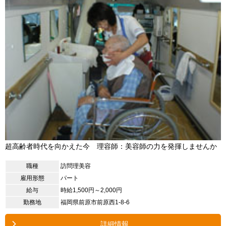
超高齢者時代を向かえた今 理容師：美容師の力を発揮しませんか
職種
訪問理美容
雇用形態
パート
給与
時給1,500円～2,000円
勤務地
福岡県前原市前原西1-8-6
詳細情報