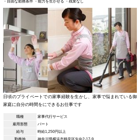
・自由な勤務条件
・能力を生かせる
・残業なし
日頃のプライベートでの家事経験を生かし、家事で悩まれている御
家庭に自分の時間をにできるお仕事です
職種
家事代行サービス
雇用形態
パート
給与
時給1,250円以上
勤務地
神奈川県横浜市鶴見区矢向2-17-9