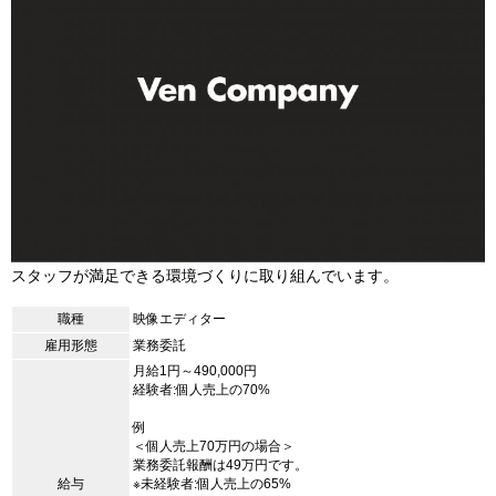
スタッフが満足できる環境づくりに取り組んでいます。
職種
映像エディター
雇用形態
業務委託
月給1円～490,000円
経験者:個人売上の70%
例
＜個人売上70万円の場合＞
業務委託報酬は49万円です。
給与
※未経験者:個人売上の65%