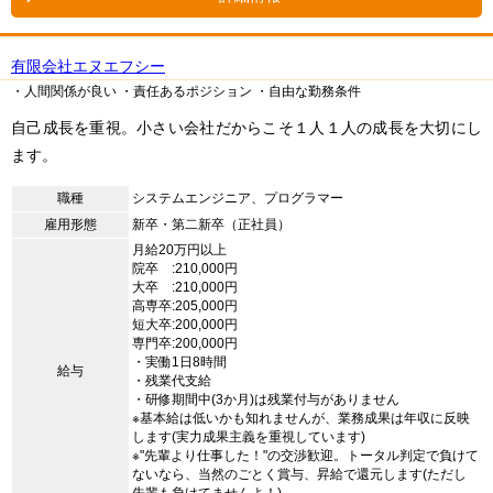
有限会社エヌエフシー
・人間関係が良い
・責任あるポジション
・自由な勤務条件
自己成長を重視。小さい会社だからこそ１人１人の成長を大切にし
ます。
職種
システムエンジニア、プログラマー
雇用形態
新卒・第二新卒（正社員）
月給20万円以上
院卒 :210,000円
大卒 :210,000円
高専卒:205,000円
短大卒:200,000円
専門卒:200,000円
・実働1日8時間
給与
・残業代支給
・研修期間中(3か月)は残業付与がありません
※基本給は低いかも知れませんが、業務成果は年収に反映
します(実力成果主義を重視しています)
※"先輩より仕事した！"の交渉歓迎。トータル判定で負けて
ないなら、当然のごとく賞与、昇給で還元します(ただし