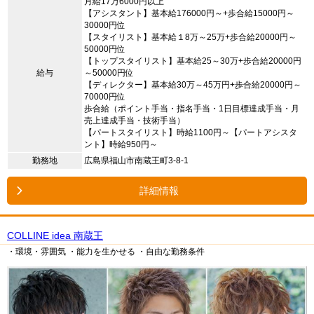
月給17万6000円以上
【アシスタント】基本給176000円～+歩合給15000円～
30000円位
【スタイリスト】基本給１8万～25万+歩合給20000円～
50000円位
【トップスタイリスト】基本給25～30万+歩合給20000円
給与
～50000円位
【ディレクター】基本給30万～45万円+歩合給20000円～
70000円位
歩合給（ポイント手当・指名手当・1日目標達成手当・月
売上達成手当・技術手当）
【パートスタイリスト】時給1100円～【パートアシスタ
ント】時給950円～
勤務地
広島県福山市南蔵王町3-8-1
詳細情報
COLLINE idea 南蔵王
・環境・雰囲気
・能力を生かせる
・自由な勤務条件