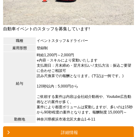
自動車イベントのスタッフを募集しています!
職種
イベントスタッフ＆ドライバー
雇用形態
登録制
時給1,200円～2,000円
※内容・スキルにより変動いたします
支払期日：月末締め・翌月末払い / 支払方法：振込ご要望
に合わせご相談可
読み尺換算での報酬となります。(下記は一例です。)
給与
120秒以内：5,000円から
ご依頼する案件は内容は会社紹介動画や、Youtube広告動
画などの案件が多く、
案件により都度ボリュームは変動しますが、多いのは15秒
から90秒程度の案件となります。報酬制度 15,000円～
勤務地
神奈川県横浜市港北区大倉山1-4-11
詳細情報