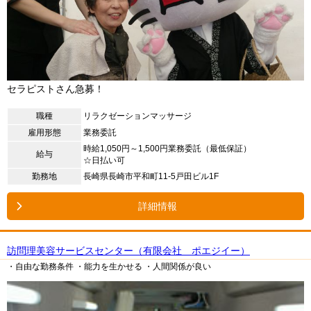
セラピストさん急募！
職種
リラクゼーションマッサージ
雇用形態
業務委託
時給1,050円～1,500円業務委託（最低保証）
給与
☆日払い可
勤務地
長崎県長崎市平和町11-5戸田ビル1F
詳細情報
訪問理美容サービスセンター（有限会社 ポエジイー）
・自由な勤務条件
・能力を生かせる
・人間関係が良い