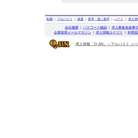
転職
|
アルバイト
|
派遣
|
新卒・第二新卒
|
パート
|
求人情
会社概要
|
パスワード確認
|
求人募集免責事
企業様用メールマガジン
|
求人情報カテゴリ
|
利用規
求人情報「Q-JiN」～アルバイト（